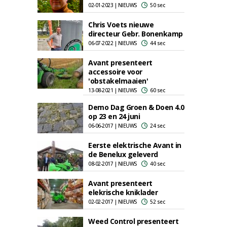
02-01-2023 | NIEUWS
50 sec
Chris Voets nieuwe
directeur Gebr. Bonenkamp
06-07-2022 | NIEUWS
44 sec
Avant presenteert
accessoire voor
'obstakelmaaien'
13-08-2021 | NIEUWS
60 sec
Demo Dag Groen & Doen 4.0
op 23 en 24 juni
06-06-2017 | NIEUWS
24 sec
Eerste elektrische Avant in
de Benelux geleverd
08-02-2017 | NIEUWS
40 sec
Avant presenteert
elekrische kniklader
02-02-2017 | NIEUWS
52 sec
Weed Control presenteert