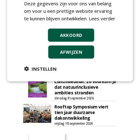
Deze gegevens zijn voor ons van belang
Roadshow over
om voor u een prettige website ervaring
GreentoColour en Heem in
Swalmen
te kunnen blijven ontwikkelen.
Lees verder
woensdag 12 augustus 2026
Vakdag 'All About Annuals'
AKKOORD
zet eenjarige planten
centraal in Appeltern
donderdag 27 augustus 2026
AFWIJZEN
Openbare Ruimte Congres
2026: integrale keuzes
centraal in Zaanstad
INSTELLEN
donderdag 3 september 2026
Lunchwebinar: zo voorkom je
dat natuurinclusieve
ambities stranden
dinsdag 8 september 2026
Rooftop Symposium viert
tien jaar duurzame
dakontwikkeling
vrijdag 18 september 2026