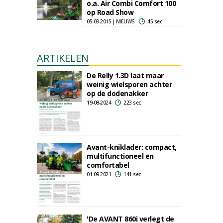
o.a. Air Combi Comfort 100
op Road Show
05-03-2015 | NIEUWS
45 sec
ARTIKELEN
De Relly 1.3D laat maar
weinig wielsporen achter
op de dodenakker
19-08-2024
223 sec
Avant-kniklader: compact,
multifunctioneel en
comfortabel
01-09-2021
141 sec
'De AVANT 860i verlegt de