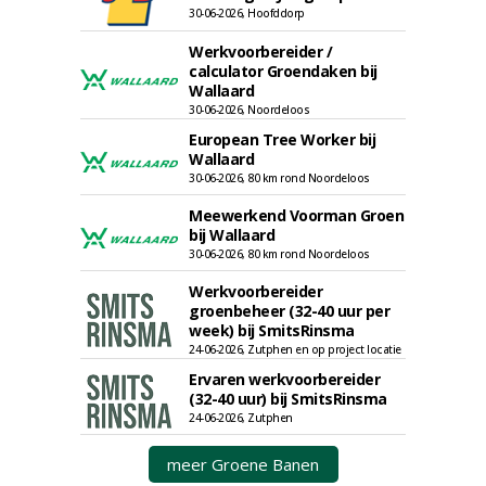
30-06-2026, Hoofddorp
Werkvoorbereider /
calculator Groendaken bij
Wallaard
30-06-2026, Noordeloos
European Tree Worker bij
Wallaard
30-06-2026, 80 km rond Noordeloos
Meewerkend Voorman Groen
bij Wallaard
30-06-2026, 80 km rond Noordeloos
Werkvoorbereider
groenbeheer (32-40 uur per
week) bij SmitsRinsma
24-06-2026, Zutphen en op project locatie
Ervaren werkvoorbereider
(32-40 uur) bij SmitsRinsma
24-06-2026, Zutphen
meer Groene Banen