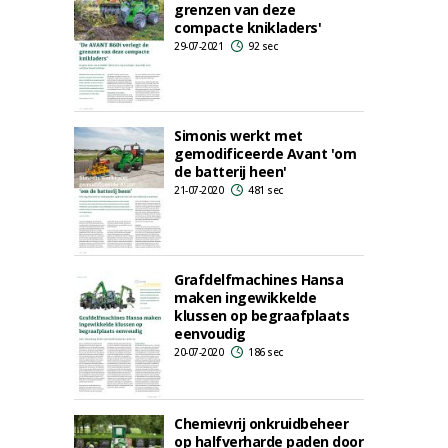
grenzen van deze
compacte knikladers'
29-07-2021
92 sec
Simonis werkt met
gemodificeerde Avant 'om
de batterij heen'
21-07-2020
481 sec
Grafdelfmachines Hansa
maken ingewikkelde
klussen op begraafplaats
eenvoudig
20-07-2020
186 sec
Chemievrij onkruidbeheer
op halfverharde paden door