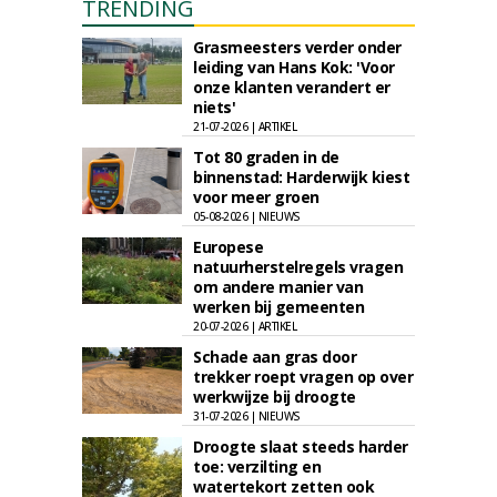
TRENDING
Grasmeesters verder onder
leiding van Hans Kok: 'Voor
onze klanten verandert er
niets'
21-07-2026 | ARTIKEL
Tot 80 graden in de
binnenstad: Harderwijk kiest
voor meer groen
05-08-2026 | NIEUWS
Europese
natuurherstelregels vragen
om andere manier van
werken bij gemeenten
20-07-2026 | ARTIKEL
Schade aan gras door
trekker roept vragen op over
werkwijze bij droogte
31-07-2026 | NIEUWS
Droogte slaat steeds harder
toe: verzilting en
watertekort zetten ook