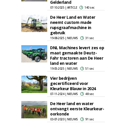
Gelderland
07-10-2025 | ARTICLE
140 sec
De Heer Land en Water
neemt custom made
rupsgraafmachine in
gebruik
19-08-2025 | NIEUWS
31 sec
DNL Machines levert zes op
maat gemaakte Deutz-
Fahr tractoren aan De Heer
land en water
19-05-2025 | NIEUWS
51 sec
Vier bedrijven
gecertificeerd voor
Kleurkeur Blauw in 2024
07-11-2024 | NIEUWS
48 sec
De Heer land en water
ontvangt eerste Kleurkeur-
oorkonde
03-07-2020 | NIEUWS
91 sec