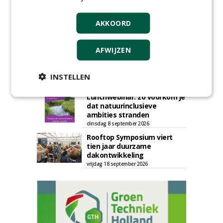
woensdag 12 augustus 2026
Vakdag 'All About Annuals'
AKKOORD
zet eenjarige planten
centraal in Appeltern
donderdag 27 augustus 2026
AFWIJZEN
Openbare Ruimte Congres
2026: integrale keuzes
centraal in Zaanstad
INSTELLEN
donderdag 3 september 2026
Lunchwebinar: zo voorkom je
dat natuurinclusieve
ambities stranden
dinsdag 8 september 2026
Rooftop Symposium viert
tien jaar duurzame
dakontwikkeling
vrijdag 18 september 2026