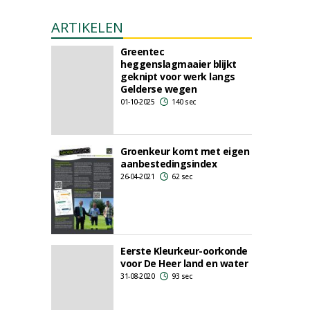
ARTIKELEN
Greentec
heggenslagmaaier blijkt
geknipt voor werk langs
Gelderse wegen
01-10-2025
140 sec
Groenkeur komt met eigen
aanbestedingsindex
26-04-2021
62 sec
Eerste Kleurkeur-oorkonde
voor De Heer land en water
31-08-2020
93 sec