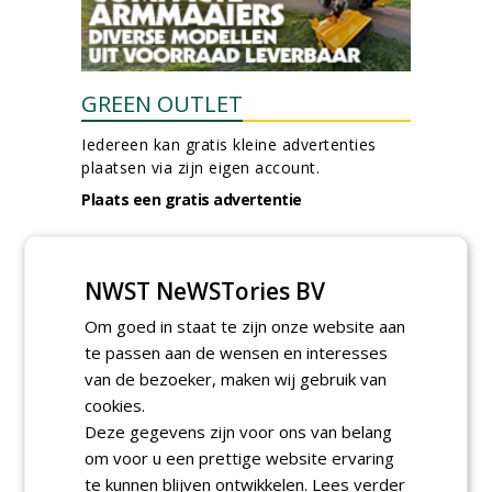
GREEN OUTLET
Iedereen kan gratis kleine advertenties
plaatsen via zijn eigen account.
Plaats een gratis advertentie
NWST NeWSTories BV
Om goed in staat te zijn onze website aan
te passen aan de wensen en interesses
van de bezoeker, maken wij gebruik van
AGENDA
cookies.
Deze gegevens zijn voor ons van belang
Roadshow over
om voor u een prettige website ervaring
GreentoColour en Heem in
Swalmen
te kunnen blijven ontwikkelen.
Lees verder