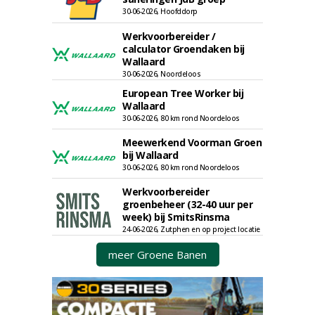
30-06-2026, Hoofddorp
Werkvoorbereider /
calculator Groendaken bij
Wallaard
30-06-2026, Noordeloos
European Tree Worker bij
Wallaard
30-06-2026, 80 km rond Noordeloos
Meewerkend Voorman Groen
bij Wallaard
30-06-2026, 80 km rond Noordeloos
Werkvoorbereider
groenbeheer (32-40 uur per
week) bij SmitsRinsma
24-06-2026, Zutphen en op project locatie
meer Groene Banen