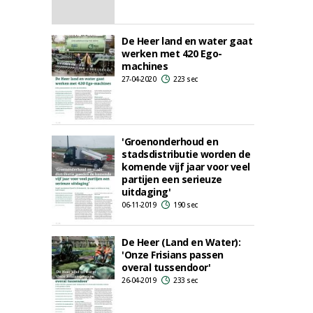
De Heer land en water gaat
werken met 420 Ego-
machines
27-04-2020
223 sec
'Groenonderhoud en
stadsdistributie worden de
komende vijf jaar voor veel
partijen een serieuze
uitdaging'
06-11-2019
190 sec
De Heer (Land en Water):
'Onze Frisians passen
overal tussendoor'
26-04-2019
233 sec