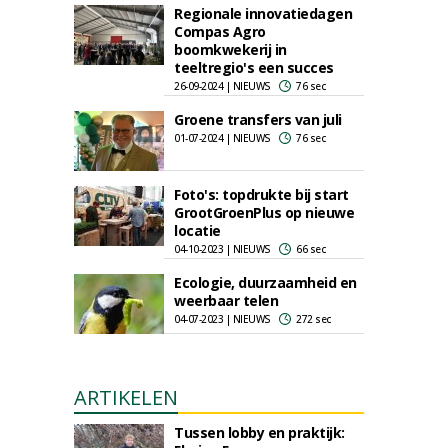
Regionale innovatiedagen
Compas Agro
boomkwekerij in
teeltregio's een succes
26-09-2024 | NIEUWS
76 sec
Groene transfers van juli
01-07-2024 | NIEUWS
76 sec
Foto's: topdrukte bij start
GrootGroenPlus op nieuwe
locatie
04-10-2023 | NIEUWS
66 sec
Ecologie, duurzaamheid en
weerbaar telen
04-07-2023 | NIEUWS
272 sec
ARTIKELEN
Tussen lobby en praktijk: