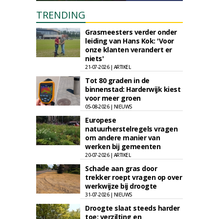
TRENDING
Grasmeesters verder onder
leiding van Hans Kok: 'Voor
onze klanten verandert er
niets'
21-07-2026 | ARTIKEL
Tot 80 graden in de
binnenstad: Harderwijk kiest
voor meer groen
05-08-2026 | NIEUWS
Europese
natuurherstelregels vragen
om andere manier van
werken bij gemeenten
20-07-2026 | ARTIKEL
Schade aan gras door
trekker roept vragen op over
werkwijze bij droogte
31-07-2026 | NIEUWS
Droogte slaat steeds harder
toe: verzilting en