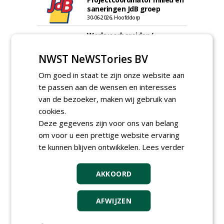
saneringen JdB groep
30-06-2026, Hoofddorp
Werkvoorbereider /
calculator Groendaken bij
Wallaard
NWST NeWSTories BV
30-06-2026, Noordeloos
Om goed in staat te zijn onze website aan
European Tree Worker bij
Wallaard
te passen aan de wensen en interesses
30-06-2026, 80 km rond Noordeloos
van de bezoeker, maken wij gebruik van
cookies.
Meewerkend Voorman Groen
bij Wallaard
Deze gegevens zijn voor ons van belang
30-06-2026, 80 km rond Noordeloos
om voor u een prettige website ervaring
Werkvoorbereider
te kunnen blijven ontwikkelen.
Lees verder
groenbeheer (32-40 uur per
week) bij SmitsRinsma
AKKOORD
24-06-2026, Zutphen en op project locatie
Ervaren werkvoorbereider
(32-40 uur) bij SmitsRinsma
AFWIJZEN
24-06-2026, Zutphen