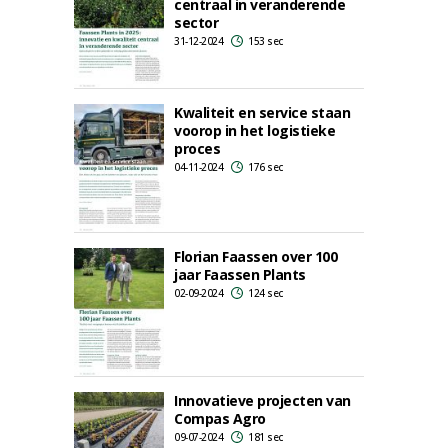
centraal in veranderende
sector
31-12-2024
153 sec
Kwaliteit en service staan
voorop in het logistieke
proces
04-11-2024
176 sec
Florian Faassen over 100
jaar Faassen Plants
02-09-2024
124 sec
Innovatieve projecten van
Compas Agro
09-07-2024
181 sec