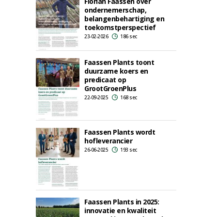
Florian Faassen over
ondernemerschap,
belangenbehartiging en
toekomstperspectief
23-02-2026
186 sec
Faassen Plants toont
duurzame koers en
predicaat op
GrootGroenPlus
22-09-2025
168 sec
Faassen Plants wordt
hofleverancier
26-06-2025
193 sec
Faassen Plants in 2025:
innovatie en kwaliteit