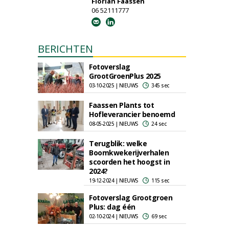
Florian Faassen
06 52111777
BERICHTEN
Fotoverslag
GrootGroenPlus 2025
03-10-2025 | NIEUWS
345 sec
Faassen Plants tot
Hofleverancier benoemd
08-05-2025 | NIEUWS
24 sec
Terugblik: welke
Boomkwekerijverhalen
scoorden het hoogst in
2024?
19-12-2024 | NIEUWS
115 sec
Fotoverslag Grootgroen
Plus: dag één
02-10-2024 | NIEUWS
69 sec