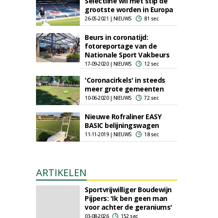
Selectline wil met stip de
grootste worden in Europa
26-05-2021 | NIEUWS
81 sec
Beurs in coronatijd:
fotoreportage van de
Nationale Sport Vakbeurs
17-09-2020 | NIEUWS
12 sec
'Coronacirkels' in steeds
meer grote gemeenten
10-06-2020 | NIEUWS
72 sec
Nieuwe Rofraliner EASY
BASIC belijningswagen
11-11-2019 | NIEUWS
18 sec
ARTIKELEN
Sportvrijwilliger Boudewijn
Pijpers: 'Ik ben geen man
voor achter de geraniums'
03-08-2026
152 sec