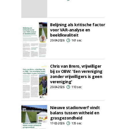
Belijning als kritische factor
voor VAR-analyse en
beeldkwaliteit
20-04-2026
161 sec
Chris van Brero, vrijwilliger
bij sv OBW: 'Een vereniging
zonder vrijwilligers is geen
vereniging'
20-04-2026
110 sec
Nieuwe stadionverf vindt
balans tussen witheid en
grasgezondheid
17-02-2026
135 sec