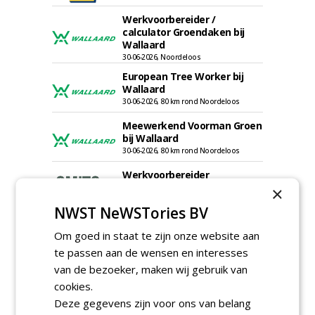
Werkvoorbereider /
calculator Groendaken bij
Wallaard
30-06-2026, Noordeloos
European Tree Worker bij
Wallaard
30-06-2026, 80 km rond Noordeloos
Meewerkend Voorman Groen
bij Wallaard
30-06-2026, 80 km rond Noordeloos
Werkvoorbereider
groenbeheer (32-40 uur per
×
week) bij SmitsRinsma
NWST NeWSTories BV
24-06-2026, Zutphen en op project locatie
Ervaren werkvoorbereider
Om goed in staat te zijn onze website aan
(32-40 uur) bij SmitsRinsma
te passen aan de wensen en interesses
24-06-2026, Zutphen
van de bezoeker, maken wij gebruik van
cookies.
meer Groene Banen
Deze gegevens zijn voor ons van belang