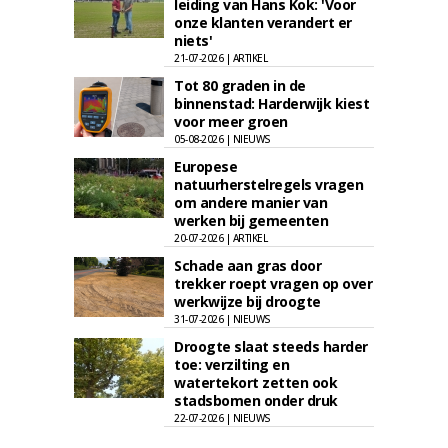
leiding van Hans Kok: 'Voor
onze klanten verandert er
niets'
21-07-2026 | ARTIKEL
Tot 80 graden in de
binnenstad: Harderwijk kiest
voor meer groen
05-08-2026 | NIEUWS
Europese
natuurherstelregels vragen
om andere manier van
werken bij gemeenten
20-07-2026 | ARTIKEL
Schade aan gras door
trekker roept vragen op over
werkwijze bij droogte
31-07-2026 | NIEUWS
Droogte slaat steeds harder
toe: verzilting en
watertekort zetten ook
stadsbomen onder druk
22-07-2026 | NIEUWS