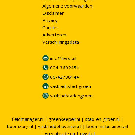
Algemene voorwaarden
Disclaimer
Privacy
Cookies
Adverteren
Verschijningsdata
info@nwst.nl
024-3602454
06-42798144
vakblad-stad-groen
vakbladstadengroen
fieldmanager.nl
|
greenkeeper.nl
|
stad-en-groen.nl
|
boomzorg.nl
|
vakbladdehovenier.nl
|
boom-in-business.nl
|
greeninside.eu
|
nwst.nl