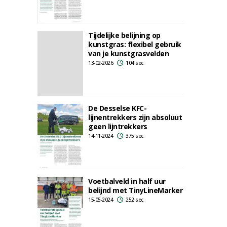
Tijdelijke belijning op
kunstgras: flexibel gebruik
van je kunstgrasvelden
13-02-2026
104 sec
De Desselse KFC-
lijnentrekkers zijn absoluut
geen lijntrekkers
14-11-2024
375 sec
Voetbalveld in half uur
belijnd met TinyLineMarker
15-05-2024
252 sec