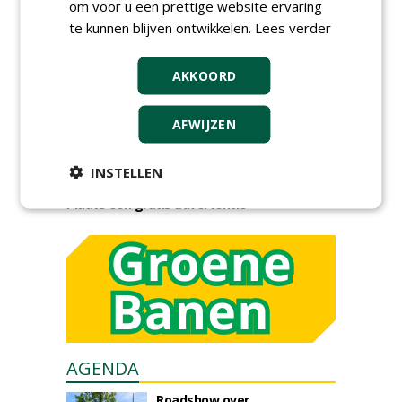
om voor u een prettige website ervaring
te kunnen blijven ontwikkelen.
Lees verder
AKKOORD
GREEN OUTLET
AFWIJZEN
Iedereen kan gratis kleine advertenties
INSTELLEN
plaatsen via zijn eigen account.
Plaats een gratis advertentie
AGENDA
Roadshow over