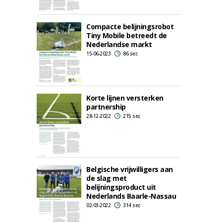
Compacte belijningsrobot
Tiny Mobile betreedt de
Nederlandse markt
15-06-2023
86 sec
Korte lijnen versterken
partnership
28-12-2022
215 sec
Belgische vrijwilligers aan
de slag met
belijningsproduct uit
Nederlands Baarle-Nassau
02-03-2022
314 sec