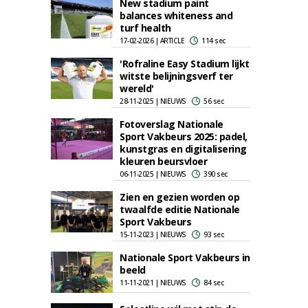
New stadium paint
balances whiteness and
turf health
17-02-2026 | ARTICLE
114 sec
'Rofraline Easy Stadium lijkt
witste belijningsverf ter
wereld'
28-11-2025 | NIEUWS
56 sec
Fotoverslag Nationale
Sport Vakbeurs 2025: padel,
kunstgras en digitalisering
kleuren beursvloer
06-11-2025 | NIEUWS
390 sec
Zien en gezien worden op
twaalfde editie Nationale
Sport Vakbeurs
15-11-2023 | NIEUWS
93 sec
Nationale Sport Vakbeurs in
beeld
11-11-2021 | NIEUWS
84 sec