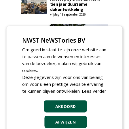
tien jaar duurzame
dakontwikkeling
vrijdag 18 september 2026
NWST NeWSTories BV
Om goed in staat te zijn onze website aan
te passen aan de wensen en interesses
van de bezoeker, maken wij gebruik van
cookies.
Deze gegevens zijn voor ons van belang
om voor u een prettige website ervaring
te kunnen blijven ontwikkelen.
Lees verder
TENDERS
AKKOORD
Gemeente Hoeksche Waard gunt
maaibestek watergangen 2026-2027 aan
AFWIJZEN
Verhart Groen en Jaro.
vrijdag 7 augustus 2026