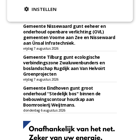
Gemeente Tilburg gunt raamovereenkomst
INSTELLEN
kap en herplant bomen aan J. van Esch.
vrijdag 7 augustus 2026
Gemeente Nissewaard gunt eeheer en
onderhoud openbare verlichting (OVL)
gemeenten Voorne aan Zee en Nissewaard
aan Ünsal Infratechniek.
vrijdag 7 augustus 2026
Gemeente Tilburg gunt ecologische
verbindingszone Zwaluwenbunders en
boslandschap Rugdijk aan Van Helvoirt
Groenprojecten
vrijdag 7 augustus 2026
Gemeente Eindhoven gunt groot
onderhoud ''Stedelijk bos'' binnen de
bebouwingscontour houtkap aan
Boomrooierij Weijtmans.
donderdag 6 augustus 2026