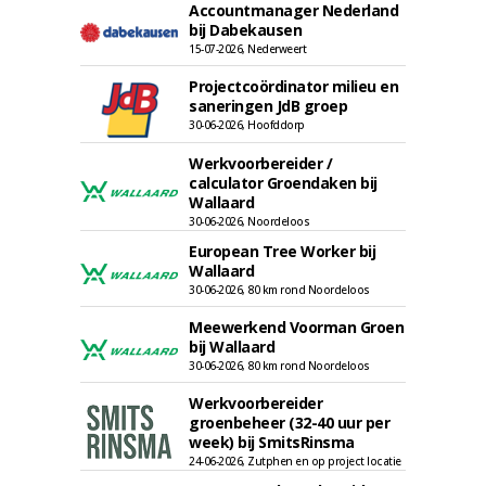
Accountmanager Nederland
bij Dabekausen
15-07-2026, Nederweert
Projectcoördinator milieu en
saneringen JdB groep
30-06-2026, Hoofddorp
Werkvoorbereider /
calculator Groendaken bij
Wallaard
30-06-2026, Noordeloos
European Tree Worker bij
Wallaard
30-06-2026, 80 km rond Noordeloos
Meewerkend Voorman Groen
bij Wallaard
30-06-2026, 80 km rond Noordeloos
Werkvoorbereider
groenbeheer (32-40 uur per
week) bij SmitsRinsma
24-06-2026, Zutphen en op project locatie