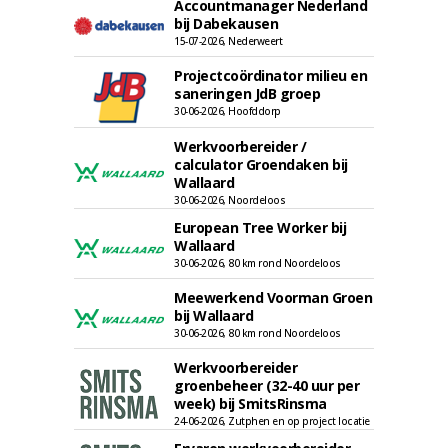
Accountmanager Nederland
bij Dabekausen
15-07-2026, Nederweert
Projectcoördinator milieu en
saneringen JdB groep
30-06-2026, Hoofddorp
Werkvoorbereider /
calculator Groendaken bij
Wallaard
30-06-2026, Noordeloos
European Tree Worker bij
Wallaard
30-06-2026, 80 km rond Noordeloos
Meewerkend Voorman Groen
bij Wallaard
30-06-2026, 80 km rond Noordeloos
Werkvoorbereider
groenbeheer (32-40 uur per
week) bij SmitsRinsma
24-06-2026, Zutphen en op project locatie