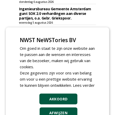
donderdag 6 augustus 2026
Ingenieursbureau Gemeente Amsterdam
gunt SOK 2.0 verhardingen aan diverse
partijen, o.a. Gebr. Griekspoor.
woensdag 5 augustus 2026
Irado gunt schoffelwerkzaamheden onder
verzwaarde omstandigheden aan
NWST NeWSTories BV
Bodegraven Flex.
woensdag 5 augustus 2026
Om goed in staat te zijn onze website aan
Gemeente Amsterdam, Ingenieursbureau
te passen aan de wensen en interesses
gunt AI 2024-0210 raamovereenkomst
ecologisch beheer aan De Jong Zuurmond,
van de bezoeker, maken wij gebruik van
Struunhoeve, Jos Scholman Groen en
cookies.
Dolmans Wieringen Prins.
Deze gegevens zijn voor ons van belang
woensdag 5 augustus 2026
om voor u een prettige website ervaring
Gemeente Leidschendam-Voorburg gunt
te kunnen blijven ontwikkelen.
Lees verder
raamovereenkomst inhuur medewerkers
groen Leidschendam-Voorburg aan Lending
Advies & Detachering.
AKKOORD
woensdag 5 augustus 2026
AFWIJZEN