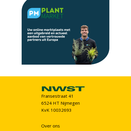
Fransestraat 41
6524 HT Nijmegen
KvK 10032693
Over ons