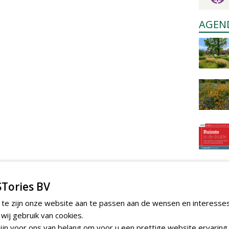
AGEN
Tories BV
 te zijn onze website aan te passen aan de wensen en interesse
ij gebruik van cookies.
jn voor ons van belang om voor u een prettige website ervaring 