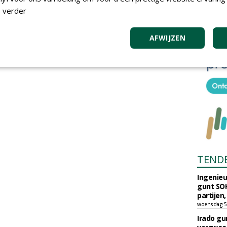
 verder
AFWIJZEN
TEND
Ingenie
gunt SOK
partijen,
woensdag 5
Irado g