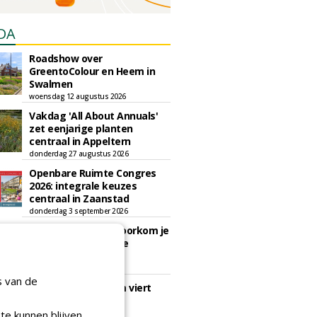
DA
Roadshow over
GreentoColour en Heem in
Swalmen
woensdag 12 augustus 2026
Vakdag 'All About Annuals'
zet eenjarige planten
centraal in Appeltern
donderdag 27 augustus 2026
Openbare Ruimte Congres
2026: integrale keuzes
centraal in Zaanstad
donderdag 3 september 2026
Lunchwebinar: zo voorkom je
dat natuurinclusieve
ambities stranden
dinsdag 8 september 2026
s van de
Rooftop Symposium viert
tien jaar duurzame
dakontwikkeling
te kunnen blijven