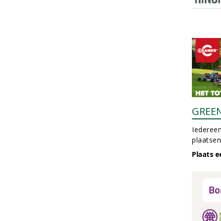
GREE
Iedereen
plaatsen
Plaats e