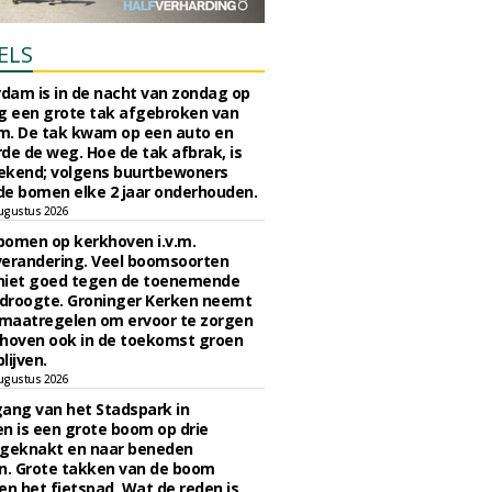
ELS
rdam is in de nacht van zondag op
 een grote tak afgebroken van
m. De tak kwam op een auto en
de de weg. Hoe de tak afbrak, is
ekend; volgens buurtbewoners
e bomen elke 2 jaar onderhouden.
ugustus 2026
bomen op kerkhoven i.v.m.
verandering. Veel boomsoorten
niet goed tegen de toenemende
 droogte. Groninger Kerken neemt
maatregelen om ervoor te zorgen
hoven ook in de toekomst groen
lijven.
ugustus 2026
ngang van het Stadspark in
n is een grote boom op drie
 geknakt en naar beneden
. Grote takken van de boom
en het fietspad. Wat de reden is