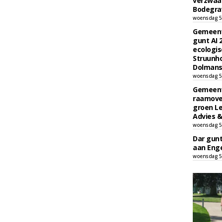
verzwaa
Bodegrav
woensdag 5
Gemeent
gunt AI
ecologis
Struunho
Dolmans 
woensdag 5
Gemeent
raamove
groen L
Advies &
woensdag 5
Dar gun
aan Enge
woensdag 5