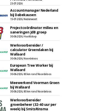
23-07-2026
Accountmanager Nederland
bij Dabekausen
15-07-2026, Nederweert
Projectcoördinator milieu en
saneringen JdB groep
30-06-2026, Hoofddorp
Werkvoorbereider /
calculator Groendaken bij
Wallaard
30-06-2026, Noordeloos
European Tree Worker bij
Wallaard
30-06-2026, 80 km rond Noordeloos
Meewerkend Voorman Groen
bij Wallaard
30-06-2026, 80 km rond Noordeloos
Werkvoorbereider
groenbeheer (32-40 uur per
week) bij SmitsRinsma