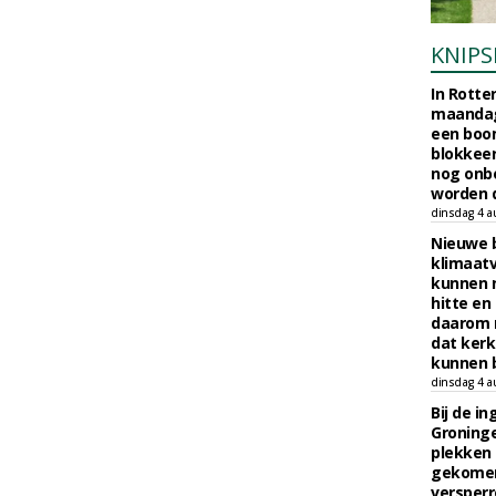
KNIPS
In Rotte
maandag
een boo
blokkeer
nog onb
worden d
dinsdag 4 a
Nieuwe 
klimaat
kunnen 
hitte en
daarom 
dat kerk
kunnen b
dinsdag 4 a
Bij de i
Groninge
plekken
gekomen
versperr