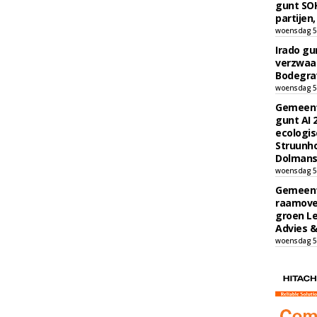
gunt SOK
partijen,
woensdag 5
Irado g
verzwaa
Bodegrav
woensdag 5
Gemeent
gunt AI
ecologis
Struunho
Dolmans 
woensdag 5
Gemeent
raamove
groen L
Advies &
woensdag 5