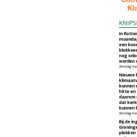
KNIPS
In Rotte
maandag
een boo
blokkeer
nog onb
worden d
dinsdag 4 a
Nieuwe 
klimaat
kunnen 
hitte en
daarom 
dat kerk
kunnen b
dinsdag 4 a
Bij de i
Groninge
plekken