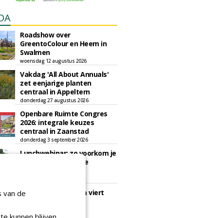
DA
Roadshow over
GreentoColour en Heem in
Swalmen
woensdag 12 augustus 2026
Vakdag 'All About Annuals'
zet eenjarige planten
centraal in Appeltern
donderdag 27 augustus 2026
Openbare Ruimte Congres
2026: integrale keuzes
centraal in Zaanstad
donderdag 3 september 2026
Lunchwebinar: zo voorkom je
dat natuurinclusieve
ambities stranden
dinsdag 8 september 2026
Rooftop Symposium viert
s van de
tien jaar duurzame
dakontwikkeling
te kunnen blijven