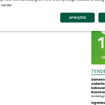
 verder
AFWIJZEN
TEND
Gemeent
onderhou
bebouwi
Boomrooi
donderdag 
Ingenie