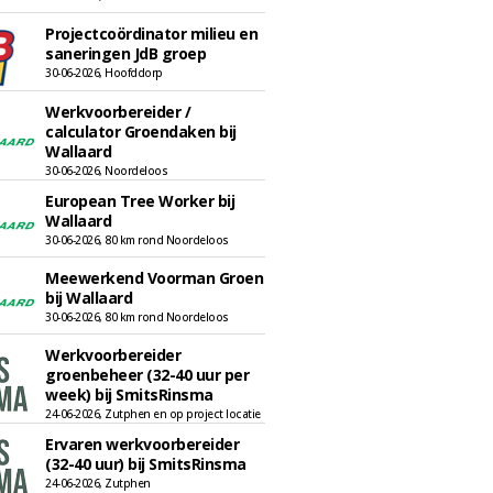
Projectcoördinator milieu en
saneringen JdB groep
30-06-2026, Hoofddorp
Werkvoorbereider /
calculator Groendaken bij
Wallaard
30-06-2026, Noordeloos
European Tree Worker bij
Wallaard
30-06-2026, 80 km rond Noordeloos
Meewerkend Voorman Groen
bij Wallaard
30-06-2026, 80 km rond Noordeloos
Werkvoorbereider
groenbeheer (32-40 uur per
week) bij SmitsRinsma
24-06-2026, Zutphen en op project locatie
Ervaren werkvoorbereider
(32-40 uur) bij SmitsRinsma
24-06-2026, Zutphen