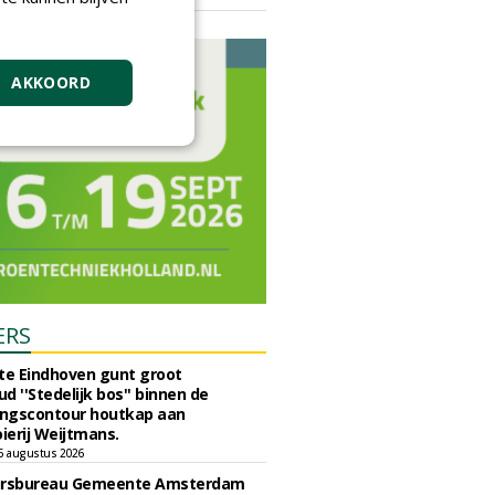
vrijdag 18 september 2026
AKKOORD
ERS
e Eindhoven gunt groot
d ''Stedelijk bos'' binnen de
ngscontour houtkap aan
erij Weijtmans.
6 augustus 2026
ursbureau Gemeente Amsterdam