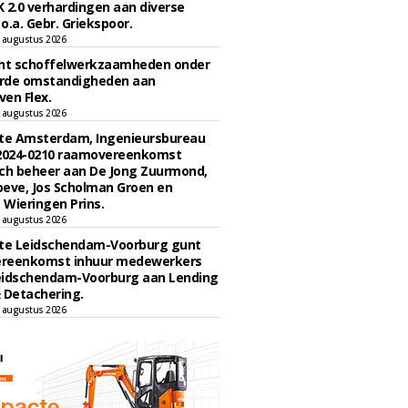
 2.0 verhardingen aan diverse
 o.a. Gebr. Griekspoor.
 augustus 2026
unt schoffelwerkzaamheden onder
rde omstandigheden aan
en Flex.
 augustus 2026
e Amsterdam, Ingenieursbureau
 2024-0210 raamovereenkomst
ch beheer aan De Jong Zuurmond,
eve, Jos Scholman Groen en
Wieringen Prins.
 augustus 2026
e Leidschendam-Voorburg gunt
reenkomst inhuur medewerkers
eidschendam-Voorburg aan Lending
 Detachering.
 augustus 2026