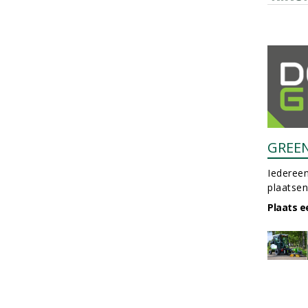
GREE
Iedereen
plaatsen
Plaats e