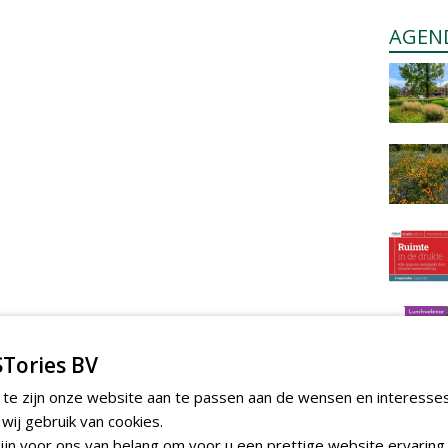
AGEN
Tories BV
 te zijn onze website aan te passen aan de wensen en interesse
ij gebruik van cookies.
jn voor ons van belang om voor u een prettige website ervaring 