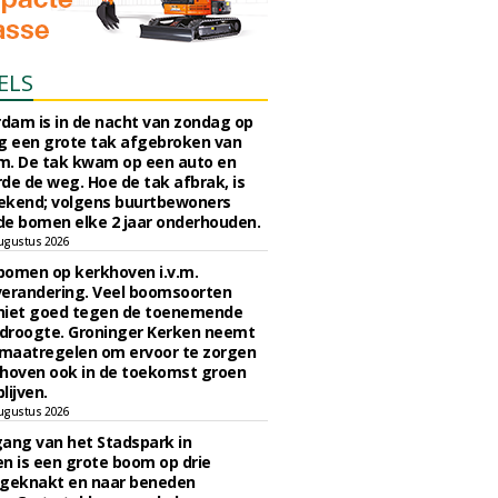
ELS
rdam is in de nacht van zondag op
 een grote tak afgebroken van
m. De tak kwam op een auto en
de de weg. Hoe de tak afbrak, is
ekend; volgens buurtbewoners
e bomen elke 2 jaar onderhouden.
ugustus 2026
bomen op kerkhoven i.v.m.
verandering. Veel boomsoorten
niet goed tegen de toenemende
 droogte. Groninger Kerken neemt
maatregelen om ervoor te zorgen
hoven ook in de toekomst groen
lijven.
ugustus 2026
ngang van het Stadspark in
n is een grote boom op drie
 geknakt en naar beneden