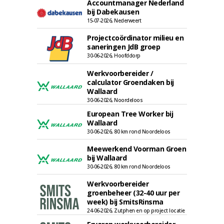
Accountmanager Nederland
bij Dabekausen
15-07-2026, Nederweert
Projectcoördinator milieu en
saneringen JdB groep
30-06-2026, Hoofddorp
Werkvoorbereider /
calculator Groendaken bij
Wallaard
30-06-2026, Noordeloos
European Tree Worker bij
Wallaard
30-06-2026, 80 km rond Noordeloos
Meewerkend Voorman Groen
bij Wallaard
30-06-2026, 80 km rond Noordeloos
Werkvoorbereider
groenbeheer (32-40 uur per
week) bij SmitsRinsma
24-06-2026, Zutphen en op project locatie