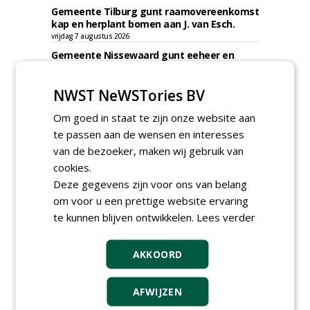
Gemeente Tilburg gunt raamovereenkomst
kap en herplant bomen aan J. van Esch.
vrijdag 7 augustus 2026
Gemeente Nissewaard gunt eeheer en
onderhoud openbare verlichting (OVL)
gemeenten Voorne aan Zee en Nissewaard
NWST NeWSTories BV
aan Ünsal Infratechniek.
vrijdag 7 augustus 2026
Om goed in staat te zijn onze website aan
Gemeente Tilburg gunt ecologische
te passen aan de wensen en interesses
verbindingszone Zwaluwenbunders en
boslandschap Rugdijk aan Van Helvoirt
van de bezoeker, maken wij gebruik van
Groenprojecten
cookies.
vrijdag 7 augustus 2026
Deze gegevens zijn voor ons van belang
Gemeente Eindhoven gunt groot
om voor u een prettige website ervaring
onderhoud ''Stedelijk bos'' binnen de
te kunnen blijven ontwikkelen.
Lees verder
bebouwingscontour houtkap aan
Boomrooierij Weijtmans.
donderdag 6 augustus 2026
AKKOORD
AFWIJZEN