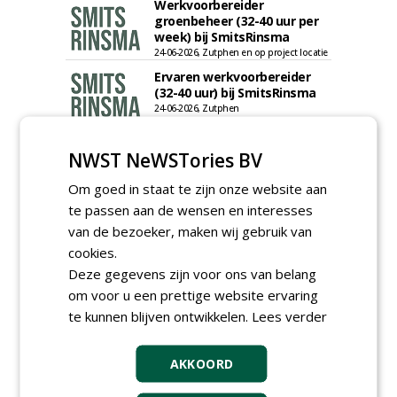
Werkvoorbereider
groenbeheer (32-40 uur per
week) bij SmitsRinsma
24-06-2026, Zutphen en op project locatie
Ervaren werkvoorbereider
(32-40 uur) bij SmitsRinsma
24-06-2026, Zutphen
meer Groene Banen
NWST NeWSTories BV
Om goed in staat te zijn onze website aan
te passen aan de wensen en interesses
van de bezoeker, maken wij gebruik van
cookies.
Deze gegevens zijn voor ons van belang
om voor u een prettige website ervaring
GREEN OUTLET
te kunnen blijven ontwikkelen.
Lees verder
Iedereen kan gratis kleine advertenties
plaatsen via zijn eigen account.
AKKOORD
Plaats een gratis advertentie