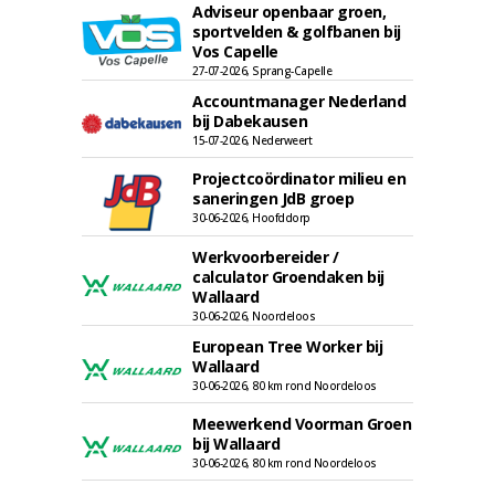
Adviseur openbaar groen,
sportvelden & golfbanen bij
Vos Capelle
27-07-2026, Sprang-Capelle
Accountmanager Nederland
bij Dabekausen
15-07-2026, Nederweert
Projectcoördinator milieu en
saneringen JdB groep
30-06-2026, Hoofddorp
Werkvoorbereider /
calculator Groendaken bij
Wallaard
30-06-2026, Noordeloos
European Tree Worker bij
Wallaard
30-06-2026, 80 km rond Noordeloos
Meewerkend Voorman Groen
bij Wallaard
30-06-2026, 80 km rond Noordeloos