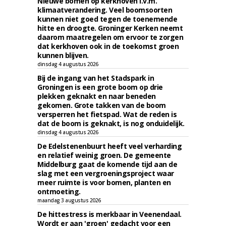
Nieuwe bomen op kerkhoven i.v.m.
klimaatverandering. Veel boomsoorten
kunnen niet goed tegen de toenemende
hitte en droogte. Groninger Kerken neemt
daarom maatregelen om ervoor te zorgen
dat kerkhoven ook in de toekomst groen
kunnen blijven.
dinsdag 4 augustus 2026
Bij de ingang van het Stadspark in
Groningen is een grote boom op drie
plekken geknakt en naar beneden
gekomen. Grote takken van de boom
versperren het fietspad. Wat de reden is
dat de boom is geknakt, is nog onduidelijk.
dinsdag 4 augustus 2026
De Edelstenenbuurt heeft veel verharding
en relatief weinig groen. De gemeente
Middelburg gaat de komende tijd aan de
slag met een vergroeningsproject waar
meer ruimte is voor bomen, planten en
ontmoeting.
maandag 3 augustus 2026
De hittestress is merkbaar in Veenendaal.
Wordt er aan 'groen' gedacht voor een