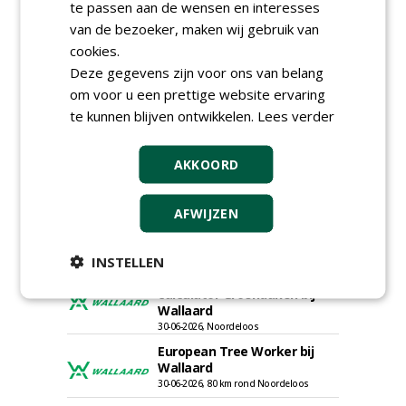
te passen aan de wensen en interesses
van de bezoeker, maken wij gebruik van
cookies.
Deze gegevens zijn voor ons van belang
Adviseur openbaar groen,
sportvelden & golfbanen bij
om voor u een prettige website ervaring
Vos Capelle
te kunnen blijven ontwikkelen.
Lees verder
27-07-2026, Sprang-Capelle
Accountmanager Nederland
AKKOORD
bij Dabekausen
15-07-2026, Nederweert
AFWIJZEN
Projectcoördinator milieu en
saneringen JdB groep
30-06-2026, Hoofddorp
INSTELLEN
Werkvoorbereider /
calculator Groendaken bij
Wallaard
30-06-2026, Noordeloos
European Tree Worker bij
Wallaard
30-06-2026, 80 km rond Noordeloos