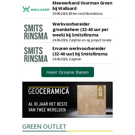
Meewerkend Voorman Groen
bij Wallaard
30-06-2026, 80 km rond Noordeloos
Werkvoorbereider
groenbeheer (32-40 uur per
week) bij SmitsRinsma
24-06-2026, Zutphen en op project locatie
Ervaren werkvoorbereider
(32-40 uur) bij SmitsRinsma
24-06-2026, Zutphen
meer Groene Banen
GREEN OUTLET