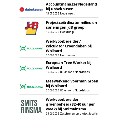
Accountmanager Nederland
bij Dabekausen
15-07-2026, Nederweert
Projectcoördinator milieu en
saneringen JdB groep
30-06-2026, Hoofddorp
Werkvoorbereider /
calculator Groendaken bij
Wallaard
30-06-2026, Noordeloos
European Tree Worker bij
Wallaard
30-06-2026, 80 km rond Noordeloos
Meewerkend Voorman Groen
bij Wallaard
30-06-2026, 80 km rond Noordeloos
Werkvoorbereider
groenbeheer (32-40 uur per
week) bij SmitsRinsma
24-06-2026, Zutphen en op project locatie