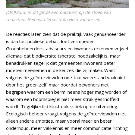
(On)kruid, in dit geval een papaver, op de stoep van
redacteur Hein van Iersel (foto Hein van Iersel)
De reacties laten zien dat de praktijk vaak genuanceerder
is dan het publieke debat doet vermoeden.
Groenbeheerders, adviseurs en inwoners erkennen vrijwel
allemaal dat biodiversiteitsherstel noodzakelijk is, maar
benadrukken tegelijk dat gemeenten inwoners beter
moeten meenemen in de keuzes die zij maken. Want
volgens de geïnterviewden ontstaat weerstand vaak niet
door het groen zelf, maar doordat bewoners niet
begrijpen waarom een berm ineens hoger mag worden of
waarom een boomspiegel niet meer strak geschoffeld
wordt. Tegelijkertijd klinkt ook kritiek op de uitvoering.
Ecologisch beheer vraagt volgens de geïnterviewden niet
alleen andere ambities, maar vooral meer en beter
onderhoud, meer vakkennis en meer communicatie richting