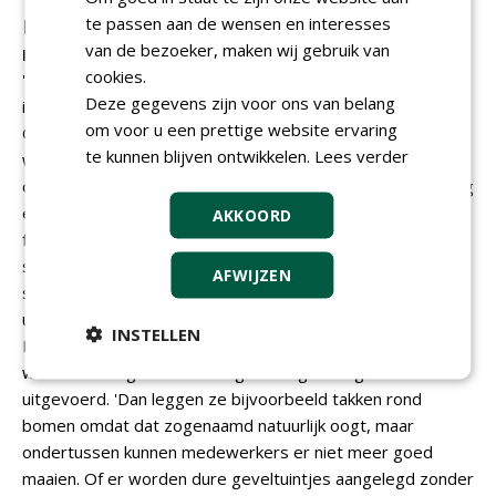
te passen aan de wensen en interesses
Een paardenbloem tussen de stoeptegels is
van de bezoeker, maken wij gebruik van
niet vies, een straat vol peuken wel
cookies.
'Gemeenten roepen graag dat ze ecologisch werken, maar
Deze gegevens zijn voor ons van belang
in de praktijk zie ik vooral veel symboolpolitiek,' zegt Tinka
om voor u een prettige website ervaring
Chabot, hovenier en kritisch inwoner van Arnhem. 'Er
te kunnen blijven ontwikkelen.
Lees verder
worden mooie verhalen verteld over biodiversiteit, maar
ondertussen ontbreekt het vaak aan kennis in de uitvoering
én aan goed onderhoud.' Chabot ergert zich vooral aan de
AKKOORD
focus op uiterlijk vertoon. 'Een paardenbloem tussen de
stoeptegels vinden mensen vies, maar een straat vol
AFWIJZEN
sigarettenpeuken blijkbaar niet. Terwijl die peuken
uiteindelijk in het putje verdwijnen en het water vervuilen.
INSTELLEN
Dat vind ik een veel groter probleem.' Volgens Chabot
worden ecologische maatregelen regelmatig verkeerd
uitgevoerd. 'Dan leggen ze bijvoorbeeld takken rond
bomen omdat dat zogenaamd natuurlijk oogt, maar
ondertussen kunnen medewerkers er niet meer goed
maaien. Of er worden dure geveltuintjes aangelegd zonder