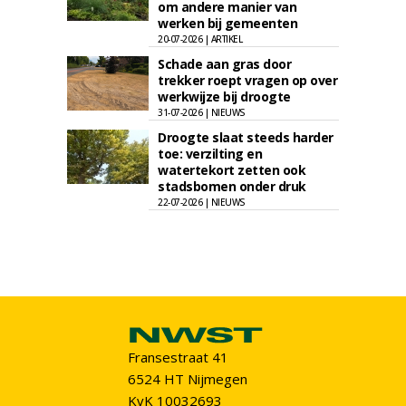
om andere manier van
werken bij gemeenten
20-07-2026 | ARTIKEL
Schade aan gras door
trekker roept vragen op over
werkwijze bij droogte
31-07-2026 | NIEUWS
Droogte slaat steeds harder
toe: verzilting en
watertekort zetten ook
stadsbomen onder druk
22-07-2026 | NIEUWS
Fransestraat 41
6524 HT Nijmegen
KvK 10032693