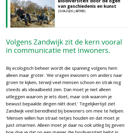
Biodiversiteit door de ogen
van geschiedenis en kunst
20-04-2026 | ARTIKEL
Volgens Zandwijk zit de kern vooral
in communicatie met inwoners.
Bij ecologisch beheer wordt die spanning volgens hem
alleen maar groter. 'We vragen inwoners om anders naar
groen te kijken, terwijl veel mensen schoon en strak nog
steeds als ideaalbeeld zien. Dan moet je niet alleen
uitleggen waarom je iets doet, maar ook waarom je
bewust bepaalde dingen níét doet.' Tegelijkertijd ziet
Zandwijk veel bereidheid bij bewoners om mee te helpen.
'Mensen willen hun straat netjes houden en dat moet je
juist omarmen. Alleen moet je daar nu ook uitleg bij geven:
hoe doe je dat op een manier die biodiversiteit helpt in