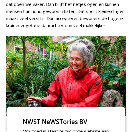
dat doen we vaker. Dan blijft het netjes ogen en kunnen
mensen hun hond gewoon uitlaten. Dat soort kleine dingen
maakt veel verschil. Dan accepteren bewoners de hogere
kruidenvegetatie daarachter dan veel makkelijker.'
NWST NeWSTories BV
Tinka Chabot, hovenier in de gemeente Arnhem en vooral
kritisch inwoner
Om goed in staat te zijn onze website aan