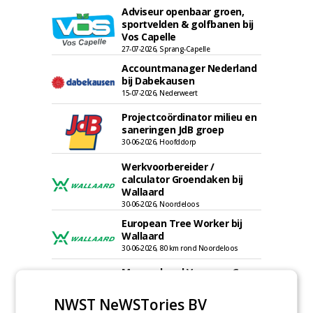
Adviseur openbaar groen,
sportvelden & golfbanen bij
Vos Capelle
27-07-2026, Sprang-Capelle
Accountmanager Nederland
bij Dabekausen
15-07-2026, Nederweert
Projectcoördinator milieu en
saneringen JdB groep
30-06-2026, Hoofddorp
Werkvoorbereider /
calculator Groendaken bij
Wallaard
30-06-2026, Noordeloos
European Tree Worker bij
Wallaard
30-06-2026, 80 km rond Noordeloos
Meewerkend Voorman Groen
bij Wallaard
30-06-2026, 80 km rond Noordeloos
NWST NeWSTories BV