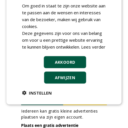
Werkvoorbereider
Om goed in staat te zijn onze website aan
groenbeheer (32-40 uur per
te passen aan de wensen en interesses
week) bij SmitsRinsma
van de bezoeker, maken wij gebruik van
24-06-2026, Zutphen en op project locatie
cookies.
Ervaren werkvoorbereider
(32-40 uur) bij SmitsRinsma
Deze gegevens zijn voor ons van belang
24-06-2026, Zutphen
om voor u een prettige website ervaring
te kunnen blijven ontwikkelen.
Lees verder
meer Groene Banen
AKKOORD
AFWIJZEN
INSTELLEN
GREEN OUTLET
Iedereen kan gratis kleine advertenties
plaatsen via zijn eigen account.
Plaats een gratis advertentie