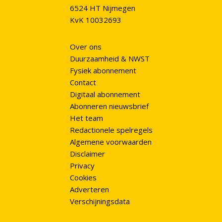
6524 HT Nijmegen
KvK 10032693
Over ons
Duurzaamheid & NWST
Fysiek abonnement
Contact
Digitaal abonnement
Abonneren nieuwsbrief
Het team
Redactionele spelregels
Algemene voorwaarden
Disclaimer
Privacy
Cookies
Adverteren
Verschijningsdata