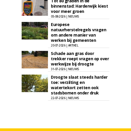
Tot 80 graden in de
binnenstad: Harderwijk kiest
voor meer groen
05-08-2026 | NIEUWS
Europese
natuurherstelregels vragen
om andere manier van
werken bij gemeenten
20-07-2026 | ARTIKEL
Schade aan gras door
trekker roept vragen op over
werkwijze bij droogte
31-07-2026 | NIEUWS
Droogte slaat steeds harder
toe: verzilting en
watertekort zetten ook
stadsbomen onder druk
22-07-2026 | NIEUWS