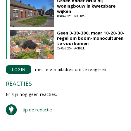
Groen onder druk bij
woningbouw in kwetsbare
wijken
09-04-2025 | NIEUWS
Geen 3-30-300, maar 10-20-30-
regel om boom-monoculturen
te voorkomen
27-05-2024 | ARTIKEL
LOGIN
met je e-mailadres om te reageren.
REACTIES
Er zijn nog geen reacties.
tip de redactie