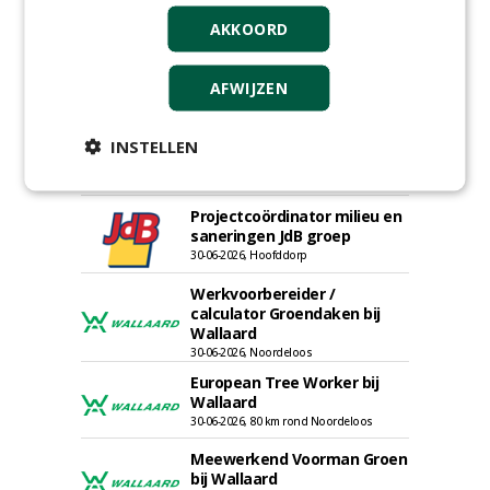
AKKOORD
Adviseur openbaar groen,
sportvelden & golfbanen bij
AFWIJZEN
Vos Capelle
27-07-2026, Sprang-Capelle
Accountmanager Nederland
INSTELLEN
bij Dabekausen
15-07-2026, Nederweert
Projectcoördinator milieu en
saneringen JdB groep
30-06-2026, Hoofddorp
Werkvoorbereider /
calculator Groendaken bij
Wallaard
30-06-2026, Noordeloos
European Tree Worker bij
Wallaard
30-06-2026, 80 km rond Noordeloos
Meewerkend Voorman Groen
bij Wallaard