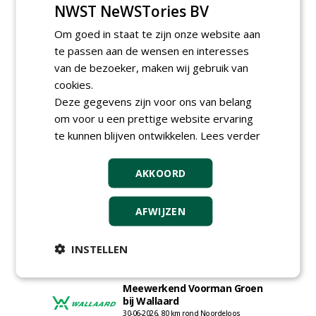
NWST NeWSTories BV
Adviseur openbaar groen,
Om goed in staat te zijn onze website aan
sportvelden & golfbanen bij
te passen aan de wensen en interesses
Vos Capelle
27-07-2026, Sprang-Capelle
van de bezoeker, maken wij gebruik van
Accountmanager Nederland
cookies.
bij Dabekausen
Deze gegevens zijn voor ons van belang
15-07-2026, Nederweert
om voor u een prettige website ervaring
Projectcoördinator milieu en
te kunnen blijven ontwikkelen.
Lees verder
saneringen JdB groep
30-06-2026, Hoofddorp
AKKOORD
Werkvoorbereider /
calculator Groendaken bij
Wallaard
AFWIJZEN
30-06-2026, Noordeloos
European Tree Worker bij
INSTELLEN
Wallaard
30-06-2026, 80 km rond Noordeloos
Meewerkend Voorman Groen
bij Wallaard
30-06-2026, 80 km rond Noordeloos