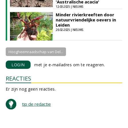
'Australische acacia'
12-03-2025 | NIEUWS
Minder rivierkreeften door
natuurvriendelijke oevers in
Leiden
26-02-2025 | NIEUWS
Hoogheemraadschap van Del...
LOGIN
met je e-mailadres om te reageren.
REACTIES
Er zijn nog geen reacties.
tip de redactie