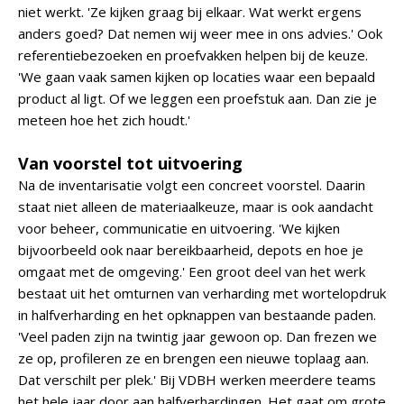
niet werkt. 'Ze kijken graag bij elkaar. Wat werkt ergens
anders goed? Dat nemen wij weer mee in ons advies.' Ook
referentiebezoeken en proefvakken helpen bij de keuze.
'We gaan vaak samen kijken op locaties waar een bepaald
product al ligt. Of we leggen een proefstuk aan. Dan zie je
meteen hoe het zich houdt.'
Van voorstel tot uitvoering
Na de inventarisatie volgt een concreet voorstel. Daarin
staat niet alleen de materiaalkeuze, maar is ook aandacht
voor beheer, communicatie en uitvoering. 'We kijken
bijvoorbeeld ook naar bereikbaarheid, depots en hoe je
omgaat met de omgeving.' Een groot deel van het werk
bestaat uit het omturnen van verharding met wortelopdruk
in halfverharding en het opknappen van bestaande paden.
'Veel paden zijn na twintig jaar gewoon op. Dan frezen we
ze op, profileren ze en brengen een nieuwe toplaag aan.
Dat verschilt per plek.' Bij VDBH werken meerdere teams
het hele jaar door aan halfverhardingen. Het gaat om grote