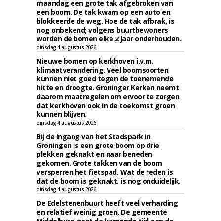
maandag een grote tak afgebroken van
een boom. De tak kwam op een auto en
blokkeerde de weg. Hoe de tak afbrak, is
nog onbekend; volgens buurtbewoners
worden de bomen elke 2 jaar onderhouden.
dinsdag 4 augustus 2026
Nieuwe bomen op kerkhoven i.v.m.
klimaatverandering. Veel boomsoorten
kunnen niet goed tegen de toenemende
hitte en droogte. Groninger Kerken neemt
daarom maatregelen om ervoor te zorgen
dat kerkhoven ook in de toekomst groen
kunnen blijven.
dinsdag 4 augustus 2026
Bij de ingang van het Stadspark in
Groningen is een grote boom op drie
plekken geknakt en naar beneden
gekomen. Grote takken van de boom
versperren het fietspad. Wat de reden is
dat de boom is geknakt, is nog onduidelijk.
dinsdag 4 augustus 2026
De Edelstenenbuurt heeft veel verharding
en relatief weinig groen. De gemeente
Middelburg gaat de komende tijd aan de