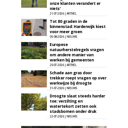
onze klanten verandert er
niets'
21-07-2026 | ARTIKEL
Tot 80 graden in de
binnenstad: Harderwijk kiest
voor meer groen
05-08-2026 | NIEUWS
Europese
natuurherstelregels vragen
om andere manier van
werken bij gemeenten
20-07-2026 | ARTIKEL
Schade aan gras door
trekker roept vragen op over
werkwijze bij droogte
31-07-2026 | NIEUWS
Droogte slaat steeds harder
toe: verzilting en
watertekort zetten ook
stadsbomen onder druk
22-07-2026 | NIEUWS