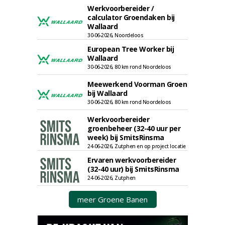
Werkvoorbereider /
calculator Groendaken bij
Wallaard
30-06-2026, Noordeloos
European Tree Worker bij
Wallaard
30-06-2026, 80 km rond Noordeloos
Meewerkend Voorman Groen
bij Wallaard
30-06-2026, 80 km rond Noordeloos
Werkvoorbereider
groenbeheer (32-40 uur per
week) bij SmitsRinsma
24-06-2026, Zutphen en op project locatie
Ervaren werkvoorbereider
(32-40 uur) bij SmitsRinsma
24-06-2026, Zutphen
meer Groene Banen