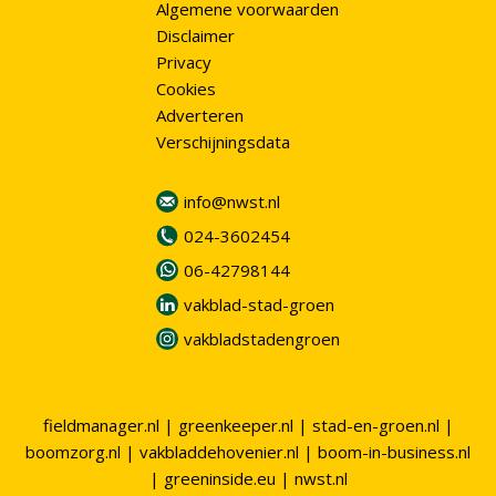
Algemene voorwaarden
Disclaimer
Privacy
Cookies
Adverteren
Verschijningsdata
info@nwst.nl
024-3602454
06-42798144
vakblad-stad-groen
vakbladstadengroen
fieldmanager.nl
|
greenkeeper.nl
|
stad-en-groen.nl
|
boomzorg.nl
|
vakbladdehovenier.nl
|
boom-in-business.nl
|
greeninside.eu
|
nwst.nl