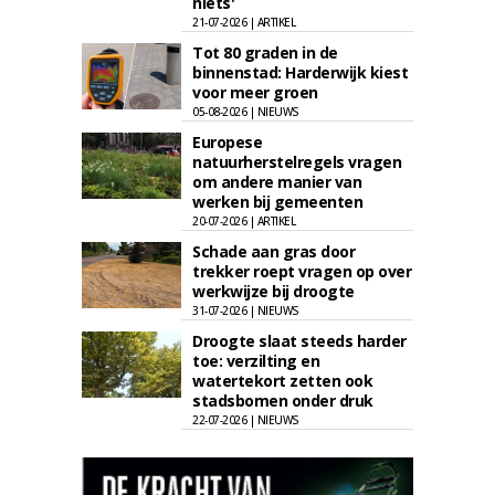
niets'
21-07-2026 | ARTIKEL
Tot 80 graden in de
binnenstad: Harderwijk kiest
voor meer groen
05-08-2026 | NIEUWS
Europese
natuurherstelregels vragen
om andere manier van
werken bij gemeenten
20-07-2026 | ARTIKEL
Schade aan gras door
trekker roept vragen op over
werkwijze bij droogte
31-07-2026 | NIEUWS
Droogte slaat steeds harder
toe: verzilting en
watertekort zetten ook
stadsbomen onder druk
22-07-2026 | NIEUWS