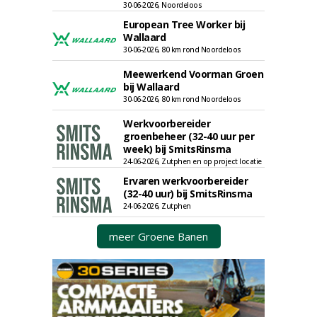
30-06-2026, Noordeloos
European Tree Worker bij
Wallaard
30-06-2026, 80 km rond Noordeloos
Meewerkend Voorman Groen
bij Wallaard
30-06-2026, 80 km rond Noordeloos
Werkvoorbereider
groenbeheer (32-40 uur per
week) bij SmitsRinsma
24-06-2026, Zutphen en op project locatie
Ervaren werkvoorbereider
(32-40 uur) bij SmitsRinsma
24-06-2026, Zutphen
meer Groene Banen