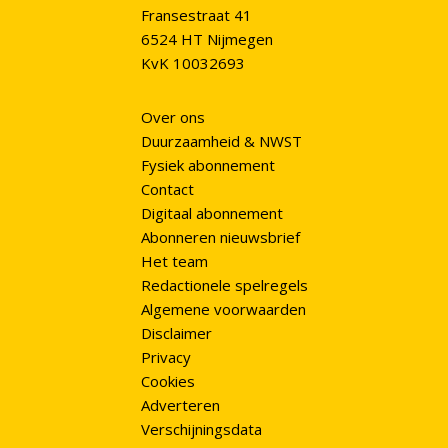
Fransestraat 41
6524 HT Nijmegen
KvK 10032693
Over ons
Duurzaamheid & NWST
Fysiek abonnement
Contact
Digitaal abonnement
Abonneren nieuwsbrief
Het team
Redactionele spelregels
Algemene voorwaarden
Disclaimer
Privacy
Cookies
Adverteren
Verschijningsdata