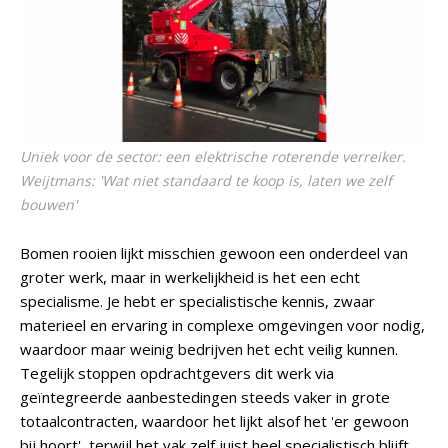
Uniek voor de sector: een elektrische roterende verreiker.
Weijtmans: 'Wat niet standaard te koop is, laten we zelf
bouwen'
Bomen rooien lijkt misschien gewoon een onderdeel van
groter werk, maar in werkelijkheid is het een echt
specialisme. Je hebt er specialistische kennis, zwaar
materieel en ervaring in complexe omgevingen voor nodig,
waardoor maar weinig bedrijven het echt veilig kunnen.
Tegelijk stoppen opdrachtgevers dit werk via
geïntegreerde aanbestedingen steeds vaker in grote
totaalcontracten, waardoor het lijkt alsof het 'er gewoon
bij hoort', terwijl het vak zelf juist heel specialistisch blijft.