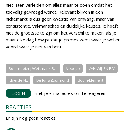
niet laten verleiden om alles maar te doen omdat het
toevallig gevraagd wordt. Relevant blijven in een
nichemarkt is dus geen kwestie van omvang, maar van
consistentie, vakmanschap en duidelijke keuzes. Je hoeft
niet de grootste te zijn om het verschil te maken, als je
maar elke dag bewijst dat je precies weet waar je wel en
vooral waar je niet van bent.'
Boomrooierij Weijtmans B....
Vebego
VAN WIJLEN B.V
idverde NL
De Jong Zuurmond
Boom-Element
LOGIN
met je e-mailadres om te reageren.
REACTIES
Er zijn nog geen reacties.