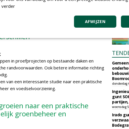
 grote schaal werkelijkheid worden.
 verder
et één-op-één te vertalen naar
AFWIJZEN
nalyseerde ook 626 Europese
erschillen
TEND
k
appen in proefprojecten op bestaande daken en
Gemeent
che randvoorwaarden. Ook betere informatie richting
onderhou
bebouwi
dig.
Boomrooi
n van een interessante studie naar een praktische
donderdag 
eheer en voedselvoorziening.
Ingenie
gunt SOK
partijen,
roeien naar een praktische
woensdag 5
delijk groenbeheer en
Irado g
verzwaa
Bodegrav