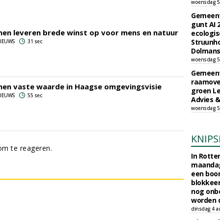
woensdag 5
Gemeent
gunt AI
nen leveren brede winst op voor mens en natuur
ecologis
Struunho
 NIEUWS
31 sec
Dolmans 
woensdag 5
Gemeent
raamove
nen vaste waarde in Haagse omgevingsvisie
groen L
 NIEUWS
55 sec
Advies &
woensdag 5
KNIPS
m te reageren.
In Rotte
maandag
een boo
blokkeer
nog onb
worden d
dinsdag 4 a