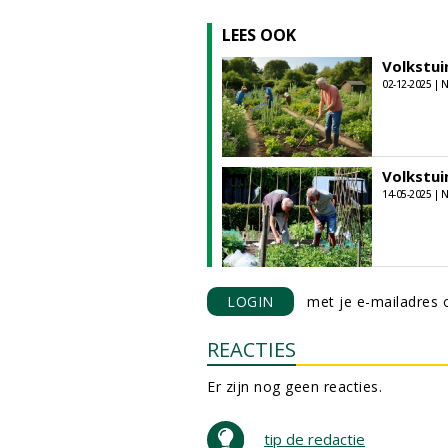
LEES OOK
Volkstui
02-12-2025 |
Volkstui
14-05-2025 |
LOGIN
met je e-mailadres o
REACTIES
Er zijn nog geen reacties.
tip de redactie