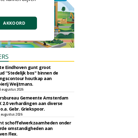
AKKOORD
ERS
e Eindhoven gunt groot
d ''Stedelijk bos'' binnen de
ngscontour houtkap aan
erij Weijtmans.
6 augustus 2026
ursbureau Gemeente Amsterdam
 2.0 verhardingen aan diverse
 o.a. Gebr. Griekspoor.
 augustus 2026
unt schoffelwerkzaamheden onder
rde omstandigheden aan
en Flex.