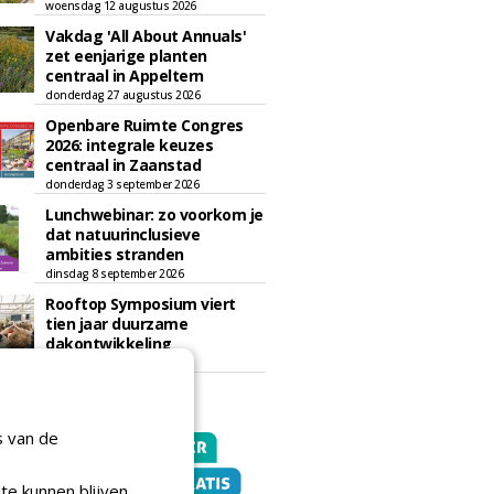
woensdag 12 augustus 2026
Vakdag 'All About Annuals'
zet eenjarige planten
centraal in Appeltern
donderdag 27 augustus 2026
Openbare Ruimte Congres
2026: integrale keuzes
centraal in Zaanstad
donderdag 3 september 2026
Lunchwebinar: zo voorkom je
dat natuurinclusieve
ambities stranden
dinsdag 8 september 2026
Rooftop Symposium viert
tien jaar duurzame
dakontwikkeling
vrijdag 18 september 2026
s van de
te kunnen blijven