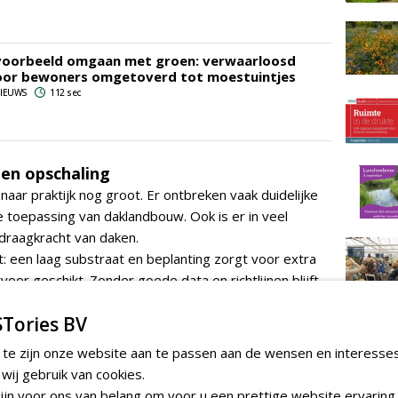
kvoorbeeld omgaan met groen: verwaarloosd
oor bewoners omgetoverd tot moestuintjes
 NIEUWS
112 sec
en opschaling
 naar praktijk nog groot. Er ontbreken vaak duidelijke
e toepassing van daklandbouw. Ook is er in veel
 draagkracht van daken.
t: een laag substraat en beplanting zorgt voor extra
voor geschikt. Zonder goede data en richtlijnen blijft
Tories BV
in Basel zijn de doelstellingen van de
European
 te zijn onze website aan te passen aan de wensen en interesse
ls
- zoals 5 vierkante meter groen dak per inwoner in
ij gebruik van cookies.
t zien dat het mogelijk is, maar dat er nog stappen
jn voor ons van belang om voor u een prettige website ervaring 