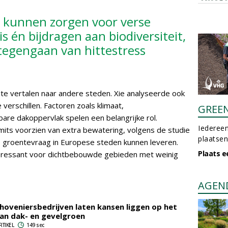
 kunnen zorgen voor verse
s én bijdragen aan biodiversiteit,
tegengaan van hittestress
 te vertalen naar andere steden. Xie analyseerde ook
erschillen. Factoren zoals klimaat,
GREE
bare dakoppervlak spelen een belangrijke rol.
Iedereen
its voorzien van extra bewatering, volgens de studie
plaatsen
 groentevraag in Europese steden kunnen leveren.
Plaats e
eressant voor dichtbebouwde gebieden met weinig
AGEN
: hoveniersbedrijven laten kansen liggen op het
an dak- en gevelgroen
RTIKEL
149 sec