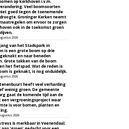
bomen op kerkhoven i.v.m.
verandering. Veel boomsoorten
niet goed tegen de toenemende
 droogte. Groninger Kerken neemt
maatregelen om ervoor te zorgen
hoven ook in de toekomst groen
lijven.
ugustus 2026
ngang van het Stadspark in
n is een grote boom op drie
 geknakt en naar beneden
. Grote takken van de boom
en het fietspad. Wat de reden is
oom is geknakt, is nog onduidelijk.
ugustus 2026
tenenbuurt heeft veel verharding
ief weinig groen. De gemeente
rg gaat de komende tijd aan de
 een vergroeningsproject waar
mte is voor bomen, planten en
ing.
augustus 2026
stress is merkbaar in Veenendaal.
 aan 'groen' gedacht voor een