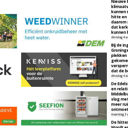
Nieuwe 
klimaat
kunnen 
hitte en
daarom 
dat kerk
kunnen b
dinsdag 4 a
Bij de i
Groninge
plekken
gekomen
versperr
dat de b
dinsdag 4 a
De Edels
en relat
Middelbu
slag met
meer rui
ontmoet
maandag 3 
De hitte
Wordt er