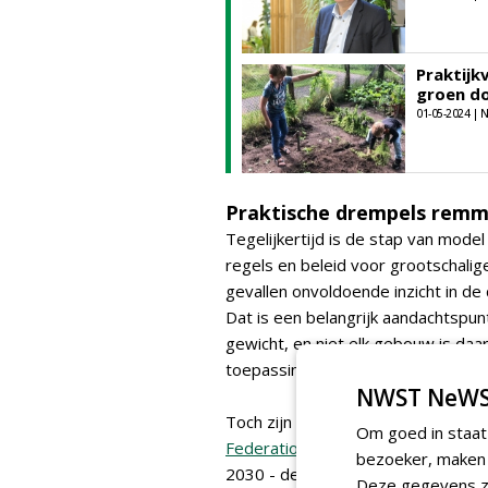
Praktij
groen d
01-05-2024 |
Praktische drempels remm
Tegelijkertijd is de stap van model
regels en beleid voor grootschalig
gevallen onvoldoende inzicht in de
Dat is een belangrijk aandachtspun
gewicht, en niet elk gebouw is daar
toepassing risicovol.
NWST NeWS
Toch zijn er al mooie voorbeelden: 
Om goed in staat
Federation of Green Roofs and Wal
bezoeker, maken w
2030 - deels gehaald. Xie: 'Dat laa
Deze gegevens zi