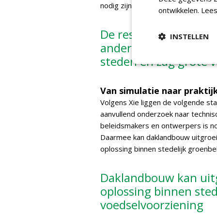
nodig zijn voordat groene daken op
ontwikkelen.
Lees
De resultaten zijn ni
INSTELLEN
andere steden. Xie a
steden en zag grote v
Van simulatie naar praktij
Volgens Xie liggen de volgende st
aanvullend onderzoek naar technis
beleidsmakers en ontwerpers is no
Daarmee kan daklandbouw uitgroeie
oplossing binnen stedelijk groenb
Daklandbouw kan uitg
oplossing binnen ste
voedselvoorziening