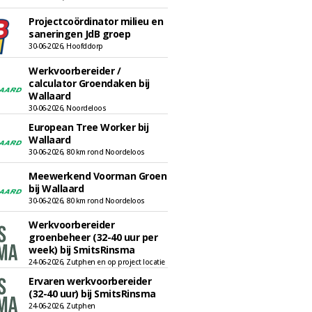
Projectcoördinator milieu en
saneringen JdB groep
30-06-2026, Hoofddorp
Werkvoorbereider /
calculator Groendaken bij
Wallaard
30-06-2026, Noordeloos
European Tree Worker bij
Wallaard
30-06-2026, 80 km rond Noordeloos
Meewerkend Voorman Groen
bij Wallaard
30-06-2026, 80 km rond Noordeloos
Werkvoorbereider
groenbeheer (32-40 uur per
week) bij SmitsRinsma
24-06-2026, Zutphen en op project locatie
Ervaren werkvoorbereider
(32-40 uur) bij SmitsRinsma
24-06-2026, Zutphen