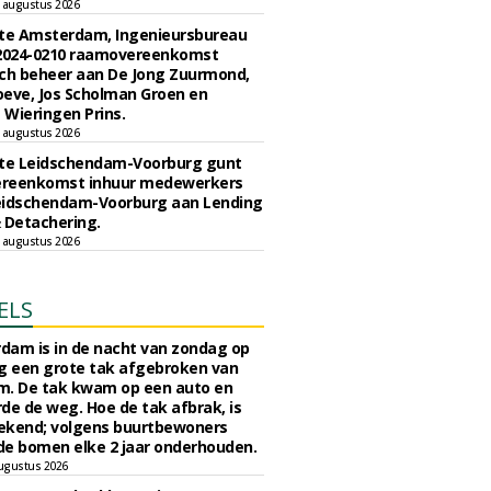
 augustus 2026
e Amsterdam, Ingenieursbureau
 2024-0210 raamovereenkomst
ch beheer aan De Jong Zuurmond,
eve, Jos Scholman Groen en
Wieringen Prins.
 augustus 2026
e Leidschendam-Voorburg gunt
reenkomst inhuur medewerkers
eidschendam-Voorburg aan Lending
 Detachering.
 augustus 2026
ELS
rdam is in de nacht van zondag op
 een grote tak afgebroken van
m. De tak kwam op een auto en
de de weg. Hoe de tak afbrak, is
ekend; volgens buurtbewoners
e bomen elke 2 jaar onderhouden.
ugustus 2026