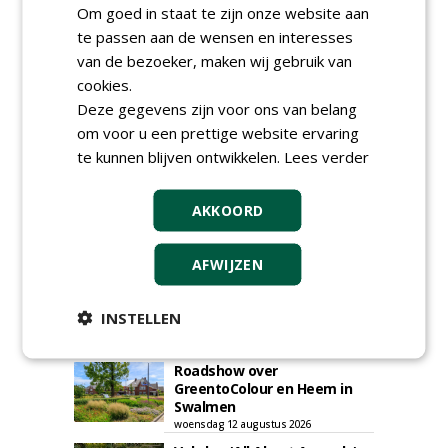
Om goed in staat te zijn onze website aan
te passen aan de wensen en interesses
van de bezoeker, maken wij gebruik van
GREEN OUTLET
cookies.
Iedereen kan gratis kleine advertenties
Deze gegevens zijn voor ons van belang
plaatsen via zijn eigen account.
om voor u een prettige website ervaring
Plaats een gratis advertentie
te kunnen blijven ontwikkelen.
Lees verder
AKKOORD
AFWIJZEN
INSTELLEN
AGENDA
Roadshow over
GreentoColour en Heem in
Swalmen
woensdag 12 augustus 2026