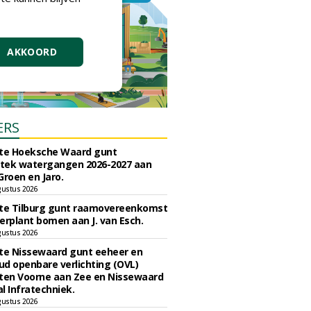
AKKOORD
ERS
e Hoeksche Waard gunt
tek watergangen 2026-2027 aan
Groen en Jaro.
gustus 2026
e Tilburg gunt raamovereenkomst
erplant bomen aan J. van Esch.
gustus 2026
e Nissewaard gunt eeheer en
d openbare verlichting (OVL)
en Voorne aan Zee en Nissewaard
l Infratechniek.
gustus 2026