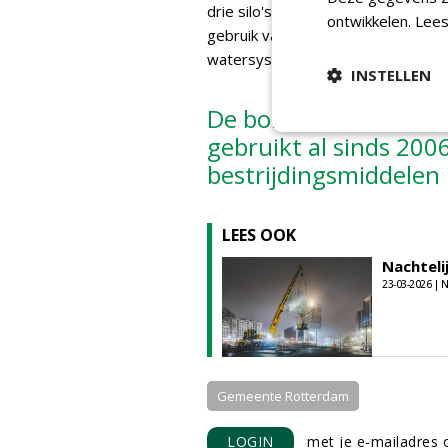
drie silo's met een gezamenlijke o
ontwikkelen.
Lees
gebruik van drink- en grondwater b
watersysteem aangelegd.
INSTELLEN
De bomen worden bio
gebruikt al sinds 20
bestrijdingsmiddelen
LEES OOK
Nachteli
23-03-2026 |
Gemeente Rotterdam
LOGIN
met je e-mailadres o