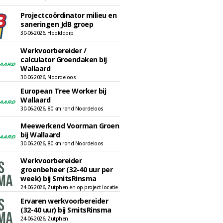
Projectcoördinator milieu en
saneringen JdB groep
30-06-2026, Hoofddorp
Werkvoorbereider /
calculator Groendaken bij
Wallaard
30-06-2026, Noordeloos
European Tree Worker bij
Wallaard
30-06-2026, 80 km rond Noordeloos
Meewerkend Voorman Groen
bij Wallaard
30-06-2026, 80 km rond Noordeloos
Werkvoorbereider
groenbeheer (32-40 uur per
week) bij SmitsRinsma
24-06-2026, Zutphen en op project locatie
Ervaren werkvoorbereider
(32-40 uur) bij SmitsRinsma
24-06-2026, Zutphen