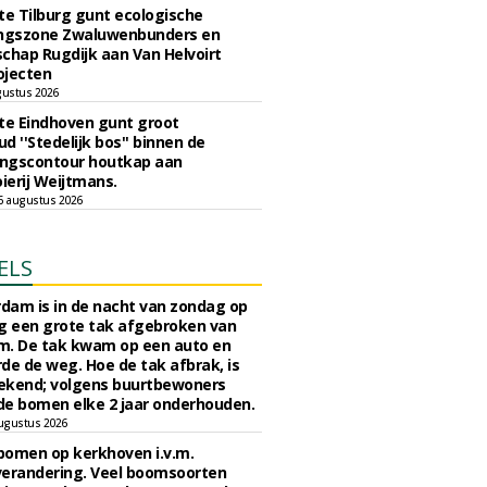
e Tilburg gunt ecologische
ingszone Zwaluwenbunders en
chap Rugdijk aan Van Helvoirt
ojecten
gustus 2026
e Eindhoven gunt groot
d ''Stedelijk bos'' binnen de
ngscontour houtkap aan
erij Weijtmans.
6 augustus 2026
ELS
rdam is in de nacht van zondag op
 een grote tak afgebroken van
m. De tak kwam op een auto en
de de weg. Hoe de tak afbrak, is
ekend; volgens buurtbewoners
e bomen elke 2 jaar onderhouden.
ugustus 2026
bomen op kerkhoven i.v.m.
verandering. Veel boomsoorten