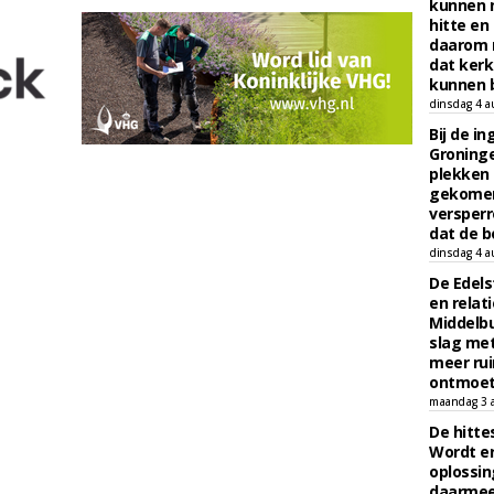
kunnen 
hitte en
daarom 
dat kerk
kunnen b
dinsdag 4 a
Bij de i
Groninge
plekken
gekomen
versperr
dat de b
dinsdag 4 a
De Edels
en relat
Middelbu
slag met
meer rui
ontmoet
maandag 3 
De hitte
Wordt er
oplossin
daarmee 