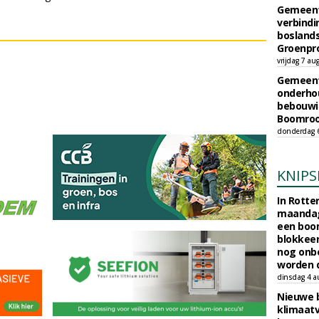
Gemeent
verbind
boslands
Groenpr
vrijdag 7 au
Gemeent
onderhou
bebouwi
Boomrooi
donderdag 
KNIPS
In Rotte
maandag
een boo
blokkeer
nog onb
worden d
dinsdag 4 a
Nieuwe 
klimaat