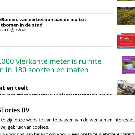
Bomen: van eerbetoon aan de iep tot
tbomen in de stad
RTIKEL
129 sec
.000 vierkante meter is ruimte
n in 130 soorten en maten
it en teelt
aaid met groenbemesters en bloemenmengsels om de
te verbeteren. De bomen worden biologisch gekweekt.
Tories BV
06 geen chemische bestrijdingsmiddelen meer.
 te zijn onze website aan te passen aan de wensen en interesse
ij gebruik van cookies.
 kwekerij gebruik van regenwater. In de kas staan
jn voor ons van belang om voor u een prettige website ervaring 