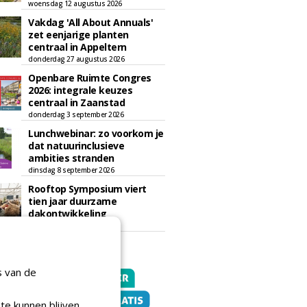
woensdag 12 augustus 2026
Vakdag 'All About Annuals'
zet eenjarige planten
centraal in Appeltern
donderdag 27 augustus 2026
Openbare Ruimte Congres
2026: integrale keuzes
centraal in Zaanstad
donderdag 3 september 2026
Lunchwebinar: zo voorkom je
dat natuurinclusieve
ambities stranden
dinsdag 8 september 2026
Rooftop Symposium viert
tien jaar duurzame
dakontwikkeling
vrijdag 18 september 2026
s van de
te kunnen blijven