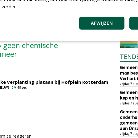
pslag van ruim 400.000 liter. Daarmee wordt het
 verder
eperkt. Voor het buitenterrein is een apart
AFWIJZEN
logisch gekweekt. De gemeente
06 geen chemische
 meer
TEND
Gemeent
maaibes
Verhart 
jke verplanting plataan bij Hofplein Rotterdam
vrijdag 7 au
 NIEUWS
49 sec
Gemeent
kap en h
vrijdag 7 au
Gemeent
onderhou
gemeent
aan Ünsa
vrijdag 7 au
m te reageren.