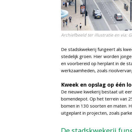
Archiefbeeld ter illustratie en via:
De stadskwekerij fungeert als kwee
stedelijk groen. Hier worden jong
en voorbereid op herplant in de sta
werkzaamheden, zoals rioolvervangi
Kweek en opslag op één lo
De nieuwe kwekerij bestaat uit een
bomendepot. Op het terrein van 25
bomen in 130 soorten en maten. H
uitgeplant in projecten, zoals parke
De stadskwekerij fung