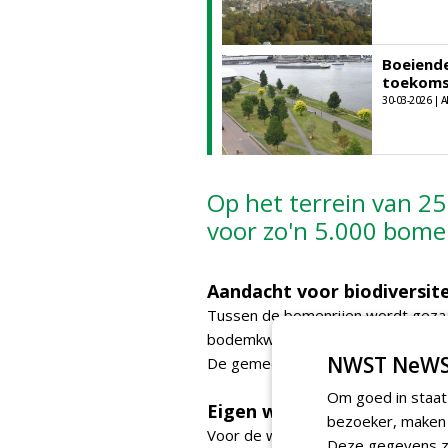
Boeiende
toekoms
30-03-2026 | A
Op het terrein van 25
voor zo'n 5.000 bome
Aandacht voor biodiversite
Tussen de bomenrijen wordt gez
bodemkwaliteit en biodiversiteit 
NWST NeWS
De gemeente gebruikt al sinds 20
Om goed in staat
Eigen watersysteem
bezoeker, maken w
Voor de watervoorziening maakt de
Deze gegevens zi