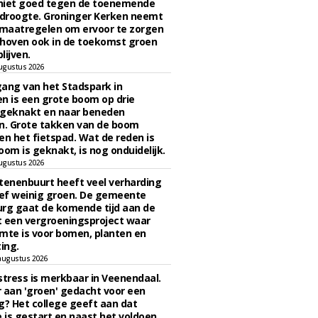
niet goed tegen de toenemende
 droogte. Groninger Kerken neemt
maatregelen om ervoor te zorgen
hoven ook in de toekomst groen
lijven.
ugustus 2026
ngang van het Stadspark in
n is een grote boom op drie
 geknakt en naar beneden
. Grote takken van de boom
en het fietspad. Wat de reden is
oom is geknakt, is nog onduidelijk.
ugustus 2026
tenenbuurt heeft veel verharding
ief weinig groen. De gemeente
rg gaat de komende tijd aan de
 een vergroeningsproject waar
mte is voor bomen, planten en
ing.
augustus 2026
stress is merkbaar in Veenendaal.
 aan 'groen' gedacht voor een
g? Het college geeft aan dat
is gestart en naast het voldoen