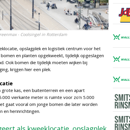
 Greenmax - Coolsingel in Rotterdam
klocatie, opslagplek en logistiek centrum voor het
e bomen en planten opgekweekt, tijdelijk opgeslagen
d. Ook bomen die tijdelijk moeten wijken bij
ng, krijgen hier een plek.
catie
 grote kas, een buitenterrein en een apart
.000 vierkante meter is ruimte voor zo'n 5.000
et gaat vooral om jonge bomen die later worden
n en herinrichtingen.
eert als kweeklocatie, opslagplek