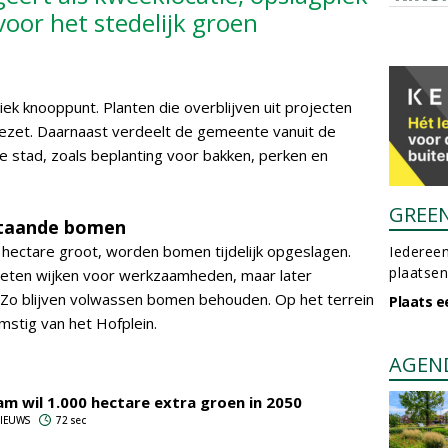
voor het stedelijk groen
stiek knooppunt. Planten die overblijven uit projecten
ezet. Daarnaast verdeelt de gemeente vanuit de
de stad, zoals beplanting voor bakken, perken en
GREE
estaande bomen
hectare groot, worden bomen tijdelijk opgeslagen.
Iedereen
plaatsen
oeten wijken voor werkzaamheden, maar later
 Zo blijven volwassen bomen behouden. Op het terrein
Plaats e
mstig van het Hofplein.
AGEN
m wil 1.000 hectare extra groen in 2050
 NIEUWS
72 sec