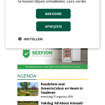
te kunnen blijven ontwikkelen.
Lees verder
GREEN OUTLET
AKKOORD
Iedereen kan gratis kleine advertenties
plaatsen via zijn eigen account.
AFWIJZEN
Plaats een gratis advertentie
INSTELLEN
AGENDA
Roadshow over
GreentoColour en Heem in
Swalmen
woensdag 12 augustus 2026
Vakdag 'All About Annuals'