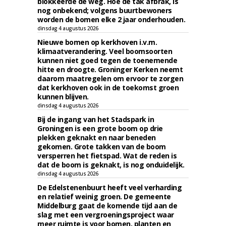
blokkeerde de weg. Hoe de tak afbrak, is
nog onbekend; volgens buurtbewoners
worden de bomen elke 2 jaar onderhouden.
dinsdag 4 augustus 2026
Nieuwe bomen op kerkhoven i.v.m.
klimaatverandering. Veel boomsoorten
kunnen niet goed tegen de toenemende
hitte en droogte. Groninger Kerken neemt
daarom maatregelen om ervoor te zorgen
dat kerkhoven ook in de toekomst groen
kunnen blijven.
dinsdag 4 augustus 2026
Bij de ingang van het Stadspark in
Groningen is een grote boom op drie
plekken geknakt en naar beneden
gekomen. Grote takken van de boom
versperren het fietspad. Wat de reden is
dat de boom is geknakt, is nog onduidelijk.
dinsdag 4 augustus 2026
De Edelstenenbuurt heeft veel verharding
en relatief weinig groen. De gemeente
Middelburg gaat de komende tijd aan de
slag met een vergroeningsproject waar
meer ruimte is voor bomen, planten en