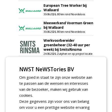
European Tree Worker bij
Wallaard
30-06-2026, 80 km rond Noordeloos
Meewerkend Voorman Groen
bij Wallaard
30-06-2026, 80 km rond Noordeloos
Werkvoorbereider
groenbeheer (32-40 uur per
week) bij SmitsRinsma
24-06-2026, Zutphen en op project locatie
Ervaren werkvoorbereider
(32-40 uur) bij SmitsRinsma
NWST NeWSTories BV
24-06-2026, Zutphen
Om goed in staat te zijn onze website aan
meer Groene Banen
te passen aan de wensen en interesses
van de bezoeker, maken wij gebruik van
cookies.
Deze gegevens zijn voor ons van belang
om voor u een prettige website ervaring