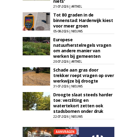
niets'
21-07-2026 | ARTIKEL
Tot 80 graden in de
binnenstad: Harderwijk kiest
voor meer groen
05-08-2026 | NIEUWS
Europese
natuurherstelregels vragen
om andere manier van
werken bij gemeenten
20-07-2026 | ARTIKEL
Schade aan gras door
trekker roept vragen op over
werkwijze bij droogte
31-07-2026 | NIEUWS
Droogte slaat steeds harder
toe: verzilting en
watertekort zetten ook
stadsbomen onder druk
22-07-2026 | NIEUWS