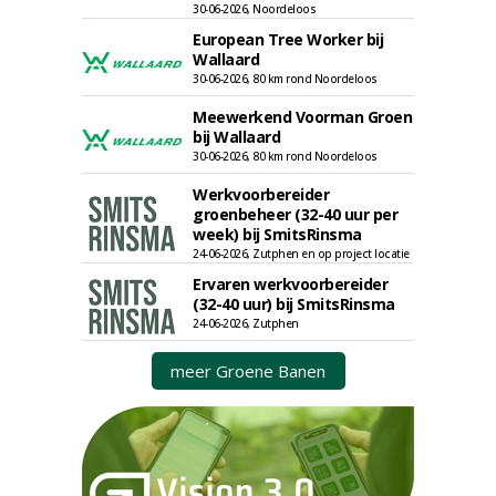
30-06-2026, Noordeloos
European Tree Worker bij
Wallaard
30-06-2026, 80 km rond Noordeloos
Meewerkend Voorman Groen
bij Wallaard
30-06-2026, 80 km rond Noordeloos
Werkvoorbereider
groenbeheer (32-40 uur per
week) bij SmitsRinsma
24-06-2026, Zutphen en op project locatie
Ervaren werkvoorbereider
(32-40 uur) bij SmitsRinsma
24-06-2026, Zutphen
meer Groene Banen