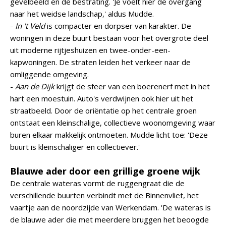
gevelbeeld en de bestrating. 'Je voelt hier de overgang
naar het weidse landschap,' aldus Mudde.
-
In 't Veld
is compacter en dorpser van karakter. De
woningen in deze buurt bestaan voor het overgrote deel
uit moderne rijtjeshuizen en twee-onder-een-
kapwoningen. De straten leiden het verkeer naar de
omliggende omgeving.
-
Aan de Dijk
krijgt de sfeer van een boerenerf met in het
hart een moestuin. Auto's verdwijnen ook hier uit het
straatbeeld. Door de oriëntatie op het centrale groen
ontstaat een kleinschalige, collectieve woonomgeving waar
buren elkaar makkelijk ontmoeten. Mudde licht toe: 'Deze
buurt is kleinschaliger en collectiever.'
Blauwe ader door een grillige groene wijk
De centrale wateras vormt de ruggengraat die de
verschillende buurten verbindt met de Binnenvliet, het
vaartje aan de noordzijde van Werkendam. 'De wateras is
de blauwe ader die met meerdere bruggen het beoogde