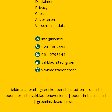
Disclaimer
Privacy
Cookies
Adverteren
Verschijningsdata
info@nwst.nl
024-3602454
06-42798144
vakblad-stad-groen
vakbladstadengroen
fieldmanager.nl
|
greenkeeper.nl
|
stad-en-groen.nl
|
boomzorg.nl
|
vakbladdehovenier.nl
|
boom-in-business.nl
|
greeninside.eu
|
nwst.nl