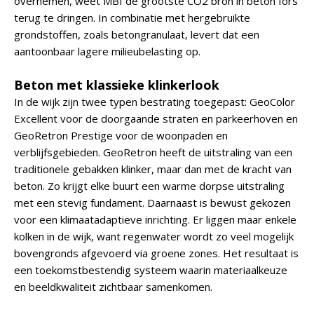
overnemen, weet MBI de grootste CO2 bron in beton fors
terug te dringen. In combinatie met hergebruikte
grondstoffen, zoals betongranulaat, levert dat een
aantoonbaar lagere milieubelasting op.
Beton met klassieke klinkerlook
In de wijk zijn twee typen bestrating toegepast: GeoColor
Excellent voor de doorgaande straten en parkeerhoven en
GeoRetron Prestige voor de woonpaden en
verblijfsgebieden. GeoRetron heeft de uitstraling van een
traditionele gebakken klinker, maar dan met de kracht van
beton. Zo krijgt elke buurt een warme dorpse uitstraling
met een stevig fundament. Daarnaast is bewust gekozen
voor een klimaatadaptieve inrichting. Er liggen maar enkele
kolken in de wijk, want regenwater wordt zo veel mogelijk
bovengronds afgevoerd via groene zones. Het resultaat is
een toekomstbestendig systeem waarin materiaalkeuze
en beeldkwaliteit zichtbaar samenkomen.