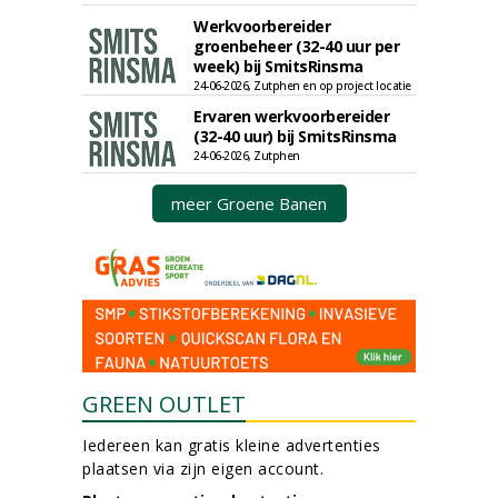
Werkvoorbereider
groenbeheer (32-40 uur per
week) bij SmitsRinsma
24-06-2026, Zutphen en op project locatie
Ervaren werkvoorbereider
(32-40 uur) bij SmitsRinsma
24-06-2026, Zutphen
meer Groene Banen
GREEN OUTLET
Iedereen kan gratis kleine advertenties
plaatsen via zijn eigen account.