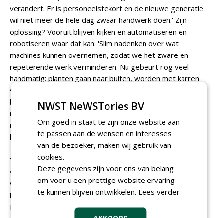
verandert. Er is personeelstekort en de nieuwe generatie
wil niet meer de hele dag zwaar handwerk doen.' Zijn
oplossing? Vooruit blijven kijken en automatiseren en
robotiseren waar dat kan. 'Slim nadenken over wat
machines kunnen overnemen, zodat we het zware en
repeterende werk verminderen. Nu gebeurt nog veel
handmatig: planten gaan naar buiten, worden met karren
verreden, groeien en moeten daarna weer terug naar
binnen. Dat tillen en verplaatsen moet anders. We werken
NWST NeWSTories BV
met heel veel verschillende soorten en maten planten. Dat
Om goed in staat te zijn onze website aan
maakt automatisch oppakken, verplaatsen en etiketteren
te passen aan de wensen en interesses
lastig.'
van de bezoeker, maken wij gebruik van
cookies.
Toch zet Griffioen stappen. 'In januari ga ik met studenten
Deze gegevens zijn voor ons van belang
van de TU Delft kijken naar wat we nú al kunnen
om voor u een prettige website ervaring
verbeteren. Hoe ziet onze logistiek eruit? Waar zitten de
te kunnen blijven ontwikkelen.
Lees verder
knelpunten? En hoe krijgen we in de piekperiode, van
februari tot mei, alles netjes en veilig het bedrijf uit,
AKKOORD