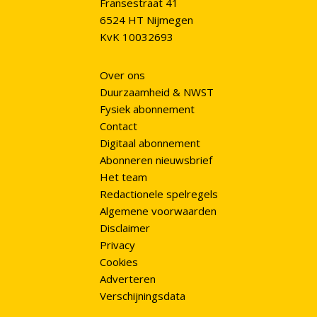
Fransestraat 41
6524 HT Nijmegen
KvK 10032693
Over ons
Duurzaamheid & NWST
Fysiek abonnement
Contact
Digitaal abonnement
Abonneren nieuwsbrief
Het team
Redactionele spelregels
Algemene voorwaarden
Disclaimer
Privacy
Cookies
Adverteren
Verschijningsdata