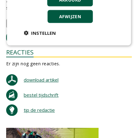
zonder dat mensen lichamelijk overbelast raken? Elk jaar
steevast stappen zetten, want je moet ergens beginnen!'
AFWIJZEN
Griffioen Wassenaar B.V.
DCM Nederland bv
INSTELLEN
LOGIN
met je e-mailadres om te reageren.
REACTIES
Er zijn nog geen reacties.
download artikel
bestel tijdschrift
tip de redactie