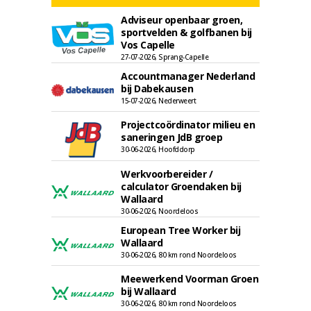
Adviseur openbaar groen,
sportvelden & golfbanen bij
Vos Capelle
27-07-2026, Sprang-Capelle
Accountmanager Nederland
bij Dabekausen
15-07-2026, Nederweert
Projectcoördinator milieu en
saneringen JdB groep
30-06-2026, Hoofddorp
Werkvoorbereider /
calculator Groendaken bij
Wallaard
30-06-2026, Noordeloos
European Tree Worker bij
Wallaard
30-06-2026, 80 km rond Noordeloos
Meewerkend Voorman Groen
bij Wallaard
30-06-2026, 80 km rond Noordeloos