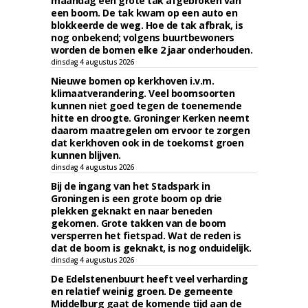
maandag een grote tak afgebroken van
een boom. De tak kwam op een auto en
blokkeerde de weg. Hoe de tak afbrak, is
nog onbekend; volgens buurtbewoners
worden de bomen elke 2 jaar onderhouden.
dinsdag 4 augustus 2026
Nieuwe bomen op kerkhoven i.v.m.
klimaatverandering. Veel boomsoorten
kunnen niet goed tegen de toenemende
hitte en droogte. Groninger Kerken neemt
daarom maatregelen om ervoor te zorgen
dat kerkhoven ook in de toekomst groen
kunnen blijven.
dinsdag 4 augustus 2026
Bij de ingang van het Stadspark in
Groningen is een grote boom op drie
plekken geknakt en naar beneden
gekomen. Grote takken van de boom
versperren het fietspad. Wat de reden is
dat de boom is geknakt, is nog onduidelijk.
dinsdag 4 augustus 2026
De Edelstenenbuurt heeft veel verharding
en relatief weinig groen. De gemeente
Middelburg gaat de komende tijd aan de