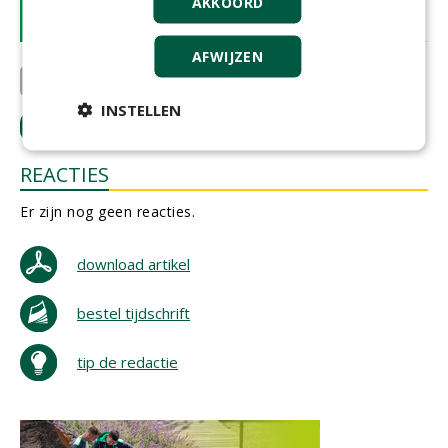
AKKOORD
07-06-2023 | ARTIKEL
AFWIJZEN
RIVM
Sweco Nederland B.V.
Norminstituut Bomen
INSTELLEN
LOGIN
met je e-mailadres om te reageren.
REACTIES
Er zijn nog geen reacties.
download artikel
bestel tijdschrift
tip de redactie