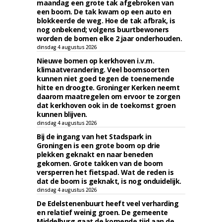
maandag een grote tak afgebroken van
een boom. De tak kwam op een auto en
blokkeerde de weg. Hoe de tak afbrak, is
nog onbekend; volgens buurtbewoners
worden de bomen elke 2 jaar onderhouden.
dinsdag 4 augustus 2026
Nieuwe bomen op kerkhoven i.v.m.
klimaatverandering. Veel boomsoorten
kunnen niet goed tegen de toenemende
hitte en droogte. Groninger Kerken neemt
daarom maatregelen om ervoor te zorgen
dat kerkhoven ook in de toekomst groen
kunnen blijven.
dinsdag 4 augustus 2026
Bij de ingang van het Stadspark in
Groningen is een grote boom op drie
plekken geknakt en naar beneden
gekomen. Grote takken van de boom
versperren het fietspad. Wat de reden is
dat de boom is geknakt, is nog onduidelijk.
dinsdag 4 augustus 2026
De Edelstenenbuurt heeft veel verharding
en relatief weinig groen. De gemeente
Middelburg gaat de komende tijd aan de