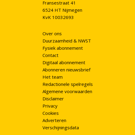
Fransestraat 41
6524 HT Nijmegen
KvK 10032693
Over ons
Duurzaamheid & NWST
Fysiek abonnement
Contact
Digitaal abonnement
Abonneren nieuwsbrief
Het team
Redactionele spelregels
Algemene voorwaarden
Disclaimer
Privacy
Cookies
Adverteren
Verschijningsdata