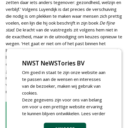
zetten daar iets anders tegenover: gezondheid, welzijn en
verblijf.' Volgens Luyendijk is dat precies de verschuiving
die nodig is om plekken te maken waar mensen zich prettig
voelen, een lijn die hij ook beschrijft in zijn boek
De fijne
stad
. De kracht van de vuistregels zit volgens hem niet in
de exactheid, maar in de uitnodiging om keuzes opnieuw te
wegen. 'Het gaat er niet om of het past binnen het
bestaande systeem, maar om de vraag wat mensen nodig
hebben voor een gezonde leefomgeving.' Juist cijfers als
NWST NeWSTories BV
de 25 procent beweegvriendelijke ruimte maken dat
gesprek concreet, zeker als je ze afzet tegen het grote
Om goed in staat te zijn onze website aan
ruimtebeslag van mobiliteit. Daarmee leggen de
te passen aan de wensen en interesses
vuistregels volgens Luyendijk niet zozeer vast hoe het
van de bezoeker, maken wij gebruik van
moet, maar waarover het gesprek zou moeten gaan.
cookies.
Deze gegevens zijn voor ons van belang
LEES OOK
om voor u een prettige website ervaring
te kunnen blijven ontwikkelen.
Lees verder
Voorbij de 3-30-300 regel: tijd
voor een groennorm die bij
Nederland past