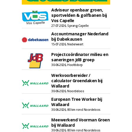
Adviseur openbaar groen,
sportvelden & golfbanen bij
Vos Capelle
27-07-2026, Sprang-Capelle
Accountmanager Nederland
bij Dabekausen
15-07-2026, Nederweert
Projectcoördinator milieu en
saneringen JdB groep
30-06-2026, Hoofddorp
Werkvoorbereider /
calculator Groendaken bij
Wallaard
30-06-2026, Noordeloos
European Tree Worker bij
Wallaard
30-06-2026, 80 km rond Noordeloos
Meewerkend Voorman Groen
bij Wallaard
30-06-2026, 80 km rond Noordeloos