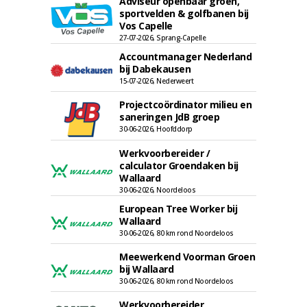
Adviseur openbaar groen,
sportvelden & golfbanen bij
Vos Capelle
27-07-2026, Sprang-Capelle
Accountmanager Nederland
bij Dabekausen
15-07-2026, Nederweert
Projectcoördinator milieu en
saneringen JdB groep
30-06-2026, Hoofddorp
Werkvoorbereider /
calculator Groendaken bij
Wallaard
30-06-2026, Noordeloos
European Tree Worker bij
Wallaard
30-06-2026, 80 km rond Noordeloos
Meewerkend Voorman Groen
bij Wallaard
30-06-2026, 80 km rond Noordeloos
Werkvoorbereider