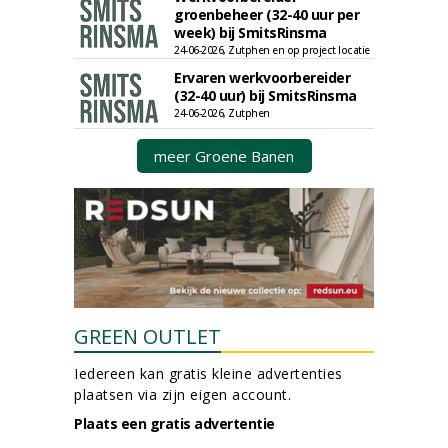
groenbeheer (32-40 uur per
week) bij SmitsRinsma
24-06-2026, Zutphen en op project locatie
Ervaren werkvoorbereider
(32-40 uur) bij SmitsRinsma
24-06-2026, Zutphen
meer Groene Banen
GREEN OUTLET
Iedereen kan gratis kleine advertenties
plaatsen via zijn eigen account.
Plaats een gratis advertentie