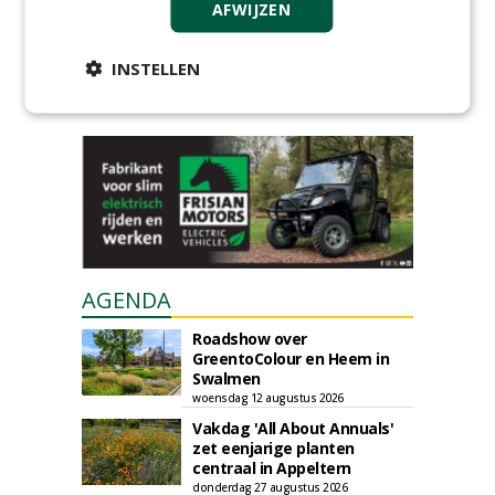
GREEN OUTLET
AFWIJZEN
Iedereen kan gratis kleine advertenties
plaatsen via zijn eigen account.
INSTELLEN
Plaats een gratis advertentie
AGENDA
Roadshow over
GreentoColour en Heem in
Swalmen
woensdag 12 augustus 2026
Vakdag 'All About Annuals'
zet eenjarige planten
centraal in Appeltern
donderdag 27 augustus 2026