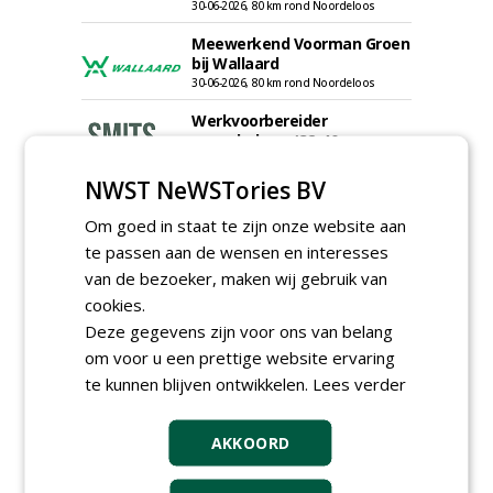
30-06-2026, 80 km rond Noordeloos
Meewerkend Voorman Groen
bij Wallaard
30-06-2026, 80 km rond Noordeloos
Werkvoorbereider
groenbeheer (32-40 uur per
week) bij SmitsRinsma
24-06-2026, Zutphen en op project locatie
NWST NeWSTories BV
Ervaren werkvoorbereider
Om goed in staat te zijn onze website aan
(32-40 uur) bij SmitsRinsma
te passen aan de wensen en interesses
24-06-2026, Zutphen
van de bezoeker, maken wij gebruik van
meer Groene Banen
cookies.
Deze gegevens zijn voor ons van belang
om voor u een prettige website ervaring
te kunnen blijven ontwikkelen.
Lees verder
AKKOORD