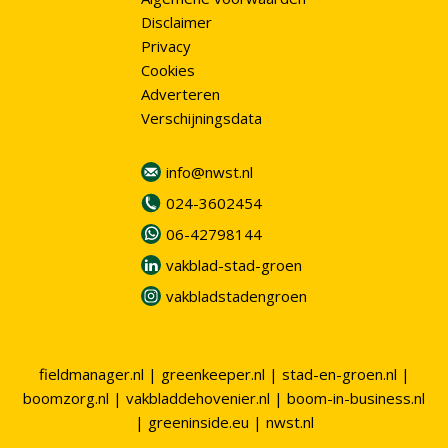
Disclaimer
Privacy
Cookies
Adverteren
Verschijningsdata
info@nwst.nl
024-3602454
06-42798144
vakblad-stad-groen
vakbladstadengroen
fieldmanager.nl
|
greenkeeper.nl
|
stad-en-groen.nl
|
boomzorg.nl
|
vakbladdehovenier.nl
|
boom-in-business.nl
|
greeninside.eu
|
nwst.nl