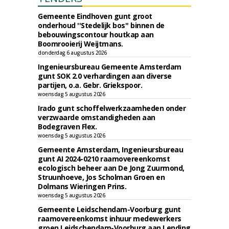
Gemeente Eindhoven gunt groot
onderhoud ''Stedelijk bos'' binnen de
bebouwingscontour houtkap aan
Boomrooierij Weijtmans.
donderdag 6 augustus 2026
Ingenieursbureau Gemeente Amsterdam
gunt SOK 2.0 verhardingen aan diverse
partijen, o.a. Gebr. Griekspoor.
woensdag 5 augustus 2026
Irado gunt schoffelwerkzaamheden onder
verzwaarde omstandigheden aan
Bodegraven Flex.
woensdag 5 augustus 2026
Gemeente Amsterdam, Ingenieursbureau
gunt AI 2024-0210 raamovereenkomst
ecologisch beheer aan De Jong Zuurmond,
Struunhoeve, Jos Scholman Groen en
Dolmans Wieringen Prins.
woensdag 5 augustus 2026
Gemeente Leidschendam-Voorburg gunt
raamovereenkomst inhuur medewerkers
groen Leidschendam-Voorburg aan Lending