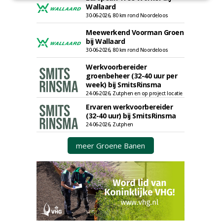
Wallaard
30-06-2026, 80 km rond Noordeloos
Meewerkend Voorman Groen
bij Wallaard
30-06-2026, 80 km rond Noordeloos
Werkvoorbereider
groenbeheer (32-40 uur per
week) bij SmitsRinsma
24-06-2026, Zutphen en op project locatie
Ervaren werkvoorbereider
(32-40 uur) bij SmitsRinsma
24-06-2026, Zutphen
meer Groene Banen