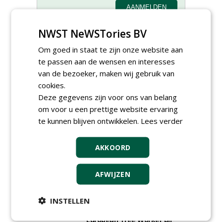
NWST NeWSTories BV
Om goed in staat te zijn onze website aan
te passen aan de wensen en interesses
Adviseur openbaar groen,
van de bezoeker, maken wij gebruik van
sportvelden & golfbanen bij
cookies.
Vos Capelle
Deze gegevens zijn voor ons van belang
27-07-2026, Sprang-Capelle
om voor u een prettige website ervaring
Accountmanager Nederland
bij Dabekausen
te kunnen blijven ontwikkelen.
Lees verder
15-07-2026, Nederweert
Projectcoördinator milieu en
AKKOORD
saneringen JdB groep
30-06-2026, Hoofddorp
AFWIJZEN
Werkvoorbereider /
calculator Groendaken bij
Wallaard
INSTELLEN
30-06-2026, Noordeloos
European Tree Worker bij