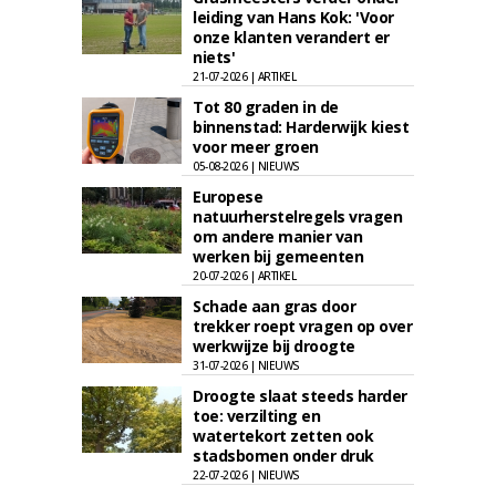
leiding van Hans Kok: 'Voor
onze klanten verandert er
niets'
21-07-2026 | ARTIKEL
Tot 80 graden in de
binnenstad: Harderwijk kiest
voor meer groen
05-08-2026 | NIEUWS
Europese
natuurherstelregels vragen
om andere manier van
werken bij gemeenten
20-07-2026 | ARTIKEL
Schade aan gras door
trekker roept vragen op over
werkwijze bij droogte
31-07-2026 | NIEUWS
Droogte slaat steeds harder
toe: verzilting en
watertekort zetten ook
stadsbomen onder druk
22-07-2026 | NIEUWS