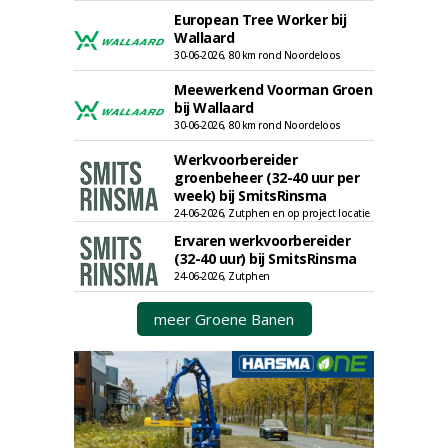
European Tree Worker bij
Wallaard
30-06-2026, 80 km rond Noordeloos
Meewerkend Voorman Groen
bij Wallaard
30-06-2026, 80 km rond Noordeloos
Werkvoorbereider
groenbeheer (32-40 uur per
week) bij SmitsRinsma
24-06-2026, Zutphen en op project locatie
Ervaren werkvoorbereider
(32-40 uur) bij SmitsRinsma
24-06-2026, Zutphen
meer Groene Banen