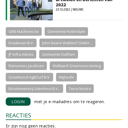
2022
23-12-2022 | NIEUWS
GKB Machines bv
Gemeente Rotterdam
Kraakman B.V.
John Deere Walldorf GmbH ...
JP Infra Advies
Gemeente Dalfsen
Ransomes Jacobsen
Wallaard Groenvoorziening
GroeNoord Ag&Turf B.V.
Wijha BV
Boomkwekerij Udenhout B.V...
Terra Nostra
LOGIN
met je e-mailadres om te reageren.
REACTIES
Er zijn nog geen reacties.