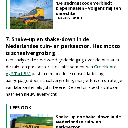
'De gedragscode verbiedt
klepelmaaien - volgens mij ten
onrechte'
11-06-2025 | ARTIKEL
7. Shake-up en shake-down in de
Nederlandse tuin- en parksector. Het motto
is schaalvergroting
Een analyse die veel werd gedeeld ging over de onrust in
de tuin- en parksector. Het faillissement van
GroeNoord
Ag&Turf B.V.
past in een bredere consolidatieslag,
aangejaagd door schaalvergroting, margedruk en strategie
van fabrikanten als John Deere. De sector zoekt zichtbaar
naar een nieuw evenwicht.
LEES OOK
Shake-up en shake-down in de
Nederlandse tuin- en
parksector