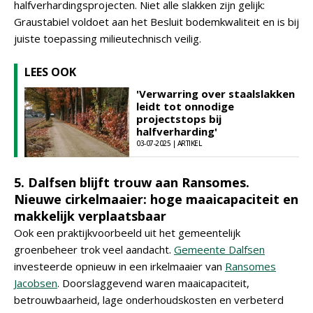
halfverhardingsprojecten. Niet alle slakken zijn gelijk:
Graustabiel voldoet aan het Besluit bodemkwaliteit en is bij
juiste toepassing milieutechnisch veilig.
LEES OOK
'Verwarring over staalslakken
leidt tot onnodige
projectstops bij
halfverharding'
03-07-2025 | ARTIKEL
5. Dalfsen blijft trouw aan Ransomes.
Nieuwe cirkelmaaier: hoge maaicapaciteit en
makkelijk verplaatsbaar
Ook een praktijkvoorbeeld uit het gemeentelijk
groenbeheer trok veel aandacht.
Gemeente Dalfsen
investeerde opnieuw in een irkelmaaier van
Ransomes
Jacobsen
. Doorslaggevend waren maaicapaciteit,
betrouwbaarheid, lage onderhoudskosten en verbeterd