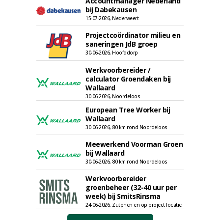
Accountmanager Nederland
bij Dabekausen
15-07-2026, Nederweert
Projectcoördinator milieu en
saneringen JdB groep
30-06-2026, Hoofddorp
Werkvoorbereider /
calculator Groendaken bij
Wallaard
30-06-2026, Noordeloos
European Tree Worker bij
Wallaard
30-06-2026, 80 km rond Noordeloos
Meewerkend Voorman Groen
bij Wallaard
30-06-2026, 80 km rond Noordeloos
Werkvoorbereider
groenbeheer (32-40 uur per
week) bij SmitsRinsma
24-06-2026, Zutphen en op project locatie