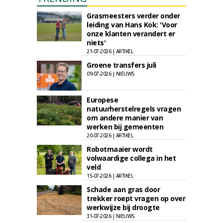
Grasmeesters verder onder
leiding van Hans Kok: 'Voor
onze klanten verandert er
niets'
21-07-2026 | ARTIKEL
Groene transfers juli
09-07-2026 | NIEUWS
Europese
natuurherstelregels vragen
om andere manier van
werken bij gemeenten
20-07-2026 | ARTIKEL
Robotmaaier wordt
volwaardige collega in het
veld
15-07-2026 | ARTIKEL
Schade aan gras door
trekker roept vragen op over
werkwijze bij droogte
31-07-2026 | NIEUWS