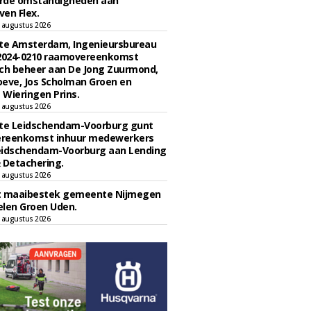
rde omstandigheden aan
en Flex.
 augustus 2026
e Amsterdam, Ingenieursbureau
 2024-0210 raamovereenkomst
ch beheer aan De Jong Zuurmond,
eve, Jos Scholman Groen en
Wieringen Prins.
 augustus 2026
e Leidschendam-Voorburg gunt
reenkomst inhuur medewerkers
eidschendam-Voorburg aan Lending
 Detachering.
 augustus 2026
t maaibestek gemeente Nijmegen
len Groen Uden.
 augustus 2026