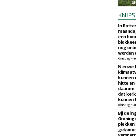
KNIPS
In Rotte
maandag
een boo
blokkeer
nog onb
worden d
dinsdag 4 a
Nieuwe 
klimaat
kunnen 
hitte en
daarom 
dat kerk
kunnen b
dinsdag 4 a
Bij de i
Groninge
plekken
gekomen
versperr