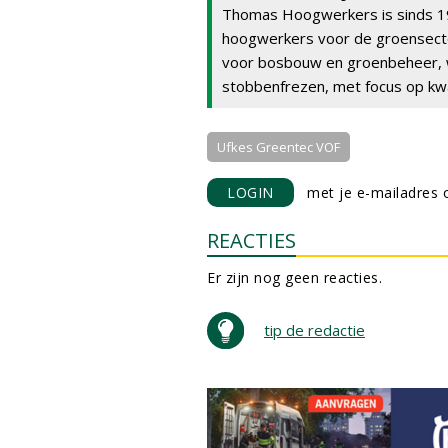
Thomas Hoogwerkers is sinds 196
hoogwerkers voor de groensecto
voor bosbouw en groenbeheer, 
stobbenfrezen, met focus op kwa
Ufkes Greentec VOF
LOGIN
met je e-mailadres o
REACTIES
Er zijn nog geen reacties.
tip de redactie