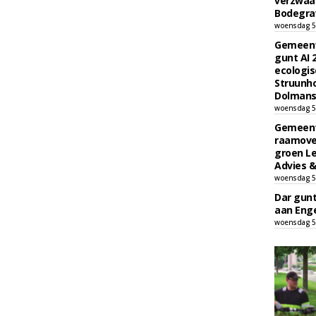
verzwaa
Bodegrav
woensdag 5
Gemeent
gunt AI
ecologis
Struunho
Dolmans 
woensdag 5
Gemeent
raamove
groen L
Advies &
woensdag 5
Dar gun
aan Enge
woensdag 5