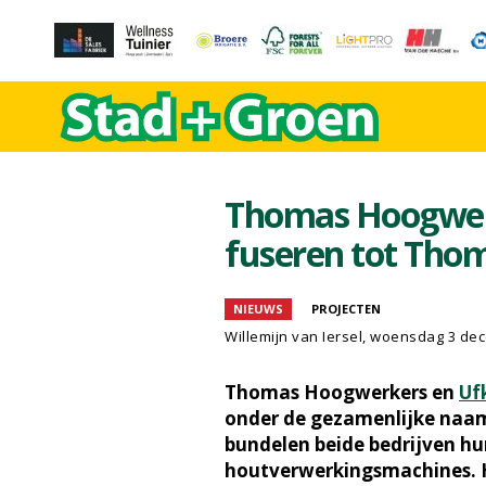
Thomas Hoogwerk
fuseren tot Tho
NIEUWS
PROJECTEN
Willemijn van Iersel
, woensdag 3 de
Thomas Hoogwerkers en
Uf
onder de gezamenlijke naam
bundelen beide bedrijven hu
houtverwerkingsmachines. Het