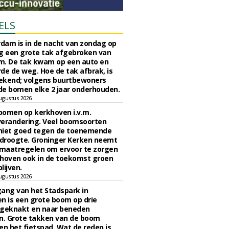
ELS
rdam is in de nacht van zondag op
 een grote tak afgebroken van
m. De tak kwam op een auto en
de de weg. Hoe de tak afbrak, is
ekend; volgens buurtbewoners
e bomen elke 2 jaar onderhouden.
ugustus 2026
bomen op kerkhoven i.v.m.
verandering. Veel boomsoorten
niet goed tegen de toenemende
 droogte. Groninger Kerken neemt
maatregelen om ervoor te zorgen
hoven ook in de toekomst groen
lijven.
ugustus 2026
ngang van het Stadspark in
n is een grote boom op drie
 geknakt en naar beneden
. Grote takken van de boom
en het fietspad. Wat de reden is