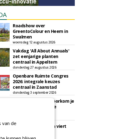
DA
Roadshow over
GreentoColour en Heem in
Swalmen
woensdag 12 augustus 2026
Vakdag 'All About Annuals'
zet eenjarige planten
centraal in Appeltern
donderdag 27 augustus 2026
Openbare Ruimte Congres
2026: integrale keuzes
centraal in Zaanstad
donderdag 3 september 2026
Lunchwebinar: zo voorkom je
dat natuurinclusieve
ambities stranden
dinsdag 8 september 2026
s van de
Rooftop Symposium viert
tien jaar duurzame
dakontwikkeling
te kunnen blijven