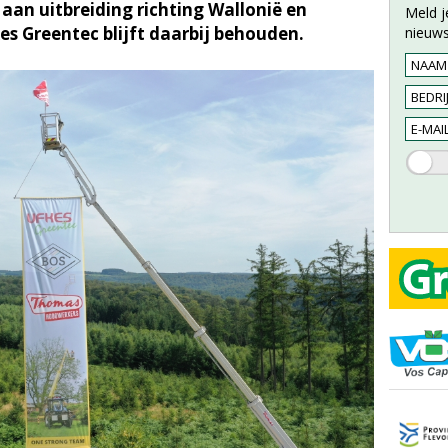
 aan uitbreiding richting Wallonië en
Meld j
s Greentec blijft daarbij behouden.
nieuws