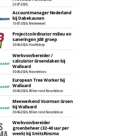
23-07-2026
Accountmanager Nederland
bij Dabekausen
15-07-2026, Nederweert
Projectcoördinator milieu en
saneringen JdB groep
30-06-2026, Hoofddorp
Werkvoorbereider /
calculator Groendaken bij
Wallaard
30-06-2026, Noordeloos
European Tree Worker bij
Wallaard
30-06-2026, 80 km rond Noordeloos
Meewerkend Voorman Groen
bij Wallaard
30-06-2026, 80 km rond Noordeloos
Werkvoorbereider
groenbeheer (32-40 uur per
week) bij SmitsRinsma