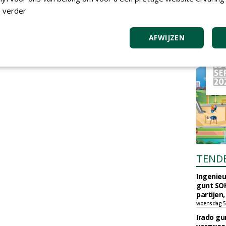
 verder
AFWIJZEN
TEND
Ingenie
gunt SOK
partijen,
woensdag 5
Irado g