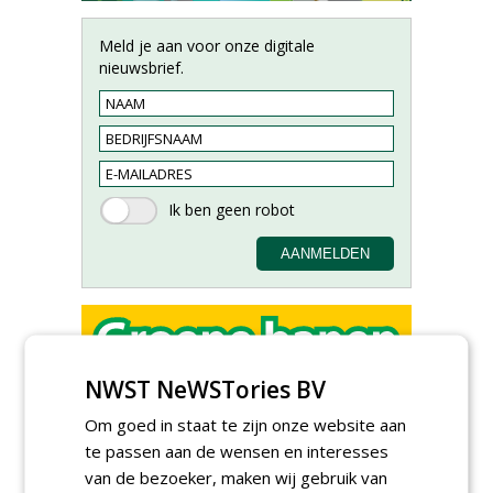
Meld je aan voor onze digitale
nieuwsbrief.
NWST NeWSTories BV
Adviseur openbaar groen,
sportvelden & golfbanen bij
Om goed in staat te zijn onze website aan
Vos Capelle
te passen aan de wensen en interesses
27-07-2026, Sprang-Capelle
van de bezoeker, maken wij gebruik van
Accountmanager Nederland