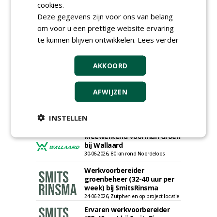
bij Dabekausen
cookies.
15-07-2026, Nederweert
Deze gegevens zijn voor ons van belang
om voor u een prettige website ervaring
Projectcoördinator milieu en
saneringen JdB groep
te kunnen blijven ontwikkelen.
Lees verder
30-06-2026, Hoofddorp
Werkvoorbereider /
AKKOORD
calculator Groendaken bij
Wallaard
30-06-2026, Noordeloos
AFWIJZEN
European Tree Worker bij
Wallaard
INSTELLEN
30-06-2026, 80 km rond Noordeloos
Meewerkend Voorman Groen
bij Wallaard
30-06-2026, 80 km rond Noordeloos
Werkvoorbereider
groenbeheer (32-40 uur per
week) bij SmitsRinsma
24-06-2026, Zutphen en op project locatie
Ervaren werkvoorbereider