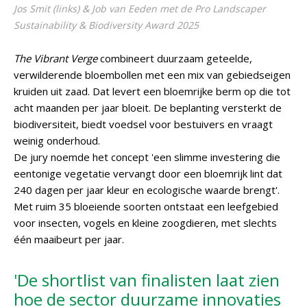
Jos Smit (links) & Job van Eeden met de Pro Landscaper
Sustainability & Biodiversity Award 2025
The Vibrant Verge
combineert duurzaam geteelde,
verwilderende bloembollen met een mix van gebiedseigen
kruiden uit zaad. Dat levert een bloemrijke berm op die tot
acht maanden per jaar bloeit. De beplanting versterkt de
biodiversiteit, biedt voedsel voor bestuivers en vraagt
weinig onderhoud.
De jury noemde het concept 'een slimme investering die
eentonige vegetatie vervangt door een bloemrijk lint dat
240 dagen per jaar kleur en ecologische waarde brengt'.
Met ruim 35 bloeiende soorten ontstaat een leefgebied
voor insecten, vogels en kleine zoogdieren, met slechts
één maaibeurt per jaar.
'De shortlist van finalisten laat zien
hoe de sector duurzame innovaties