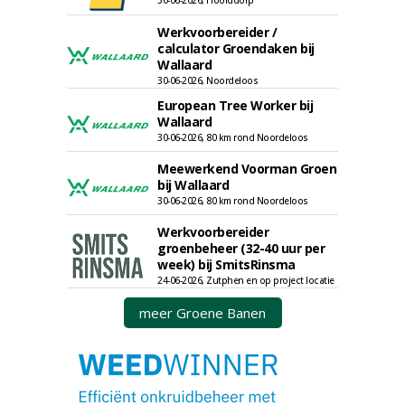
30-06-2026, Hoofddorp
Werkvoorbereider /
calculator Groendaken bij
Wallaard
30-06-2026, Noordeloos
European Tree Worker bij
Wallaard
30-06-2026, 80 km rond Noordeloos
Meewerkend Voorman Groen
bij Wallaard
30-06-2026, 80 km rond Noordeloos
Werkvoorbereider
groenbeheer (32-40 uur per
week) bij SmitsRinsma
24-06-2026, Zutphen en op project locatie
meer Groene Banen