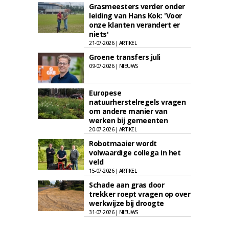
Grasmeesters verder onder
leiding van Hans Kok: 'Voor
onze klanten verandert er
niets'
21-07-2026 | ARTIKEL
Groene transfers juli
09-07-2026 | NIEUWS
Europese
natuurherstelregels vragen
om andere manier van
werken bij gemeenten
20-07-2026 | ARTIKEL
Robotmaaier wordt
volwaardige collega in het
veld
15-07-2026 | ARTIKEL
Schade aan gras door
trekker roept vragen op over
werkwijze bij droogte
31-07-2026 | NIEUWS