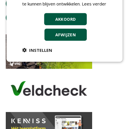
bestel tijdschrift
te kunnen blijven ontwikkelen.
Lees verder
tip de redactie
AKKOORD
AFWIJZEN
INSTELLEN