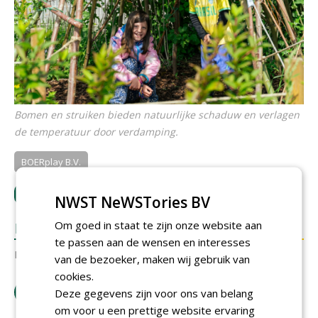
Bomen en struiken bieden natuurlijke schaduw en verlagen
de temperatuur door verdamping.
BOERplay B.V.
LOGIN
met je e-mailadres om te reageren.
NWST NeWSTories BV
Om goed in staat te zijn onze website aan
REACTIES
te passen aan de wensen en interesses
Er zijn nog geen reacties.
van de bezoeker, maken wij gebruik van
cookies.
download artikel
Deze gegevens zijn voor ons van belang
om voor u een prettige website ervaring