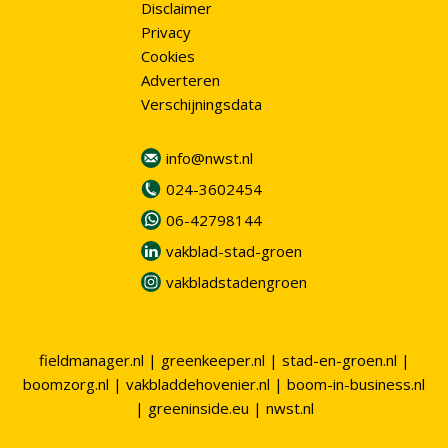
Disclaimer
Privacy
Cookies
Adverteren
Verschijningsdata
info@nwst.nl
024-3602454
06-42798144
vakblad-stad-groen
vakbladstadengroen
fieldmanager.nl
|
greenkeeper.nl
|
stad-en-groen.nl
|
boomzorg.nl
|
vakbladdehovenier.nl
|
boom-in-business.nl
|
greeninside.eu
|
nwst.nl