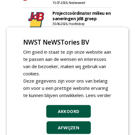
15-07-2026, Nederweert
Projectcoördinator milieu en
saneringen JdB groep
30-06-2026, Hoofddorp
Werkvoorbereider /
calculator Groendaken bij
NWST NeWSTories BV
Wallaard
30-06-2026, Noordeloos
Om goed in staat te zijn onze website aan
te passen aan de wensen en interesses
European Tree Worker bij
Wallaard
van de bezoeker, maken wij gebruik van
30-06-2026, 80 km rond Noordeloos
cookies.
Meewerkend Voorman Groen
Deze gegevens zijn voor ons van belang
bij Wallaard
om voor u een prettige website ervaring
30-06-2026, 80 km rond Noordeloos
te kunnen blijven ontwikkelen.
Lees verder
Werkvoorbereider
groenbeheer (32-40 uur per
AKKOORD
week) bij SmitsRinsma
24-06-2026, Zutphen en op project locatie
Ervaren werkvoorbereider
AFWIJZEN
(32-40 uur) bij SmitsRinsma