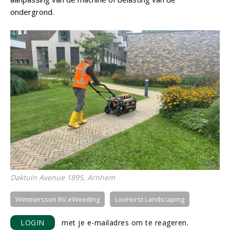
ondergrond.
Daktuin Avenue 1895, Arnhem
Wimmersson BV.eWeeding
LooHorst Landscaping
LOGIN
met je e-mailadres om te reageren.