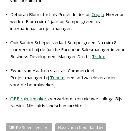
van coördinator.
Deborah Blom start als Projectleider bij
Copijn
. Hiervoor
werkte Blom ruim 4 jaar bij Sempergreen als
internationaal projectmanager.
Ook Sander Scheper verlaat Sempergreen. Na ruim 8
jaar verruilt hij de functie European Salesmanager in voor
Business Development Manager Dak bij
Triflex
.
Ewout van Haaften start als Commercieel
Projectmanager bij
Tribum
, een softwareleverancier
voor de boomkwekerij.
OBB ruimtemakers
verwelkomt een nieuwe collega Gijs
Niesink. Niesink is landschapsarchitect.
MBI De Steenmeesters
Husqvarna Nederland bv