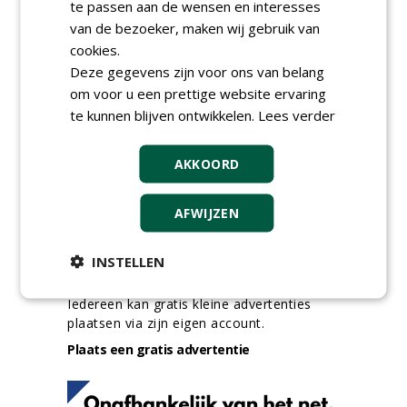
te passen aan de wensen en interesses
24-06-2026, Zutphen en op project locatie
van de bezoeker, maken wij gebruik van
Ervaren werkvoorbereider
cookies.
(32-40 uur) bij SmitsRinsma
24-06-2026, Zutphen
Deze gegevens zijn voor ons van belang
om voor u een prettige website ervaring
meer Groene Banen
te kunnen blijven ontwikkelen.
Lees verder
AKKOORD
AFWIJZEN
INSTELLEN
GREEN OUTLET
Iedereen kan gratis kleine advertenties
plaatsen via zijn eigen account.
Plaats een gratis advertentie