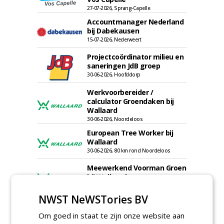
27-07-2026, Sprang-Capelle
Accountmanager Nederland
bij Dabekausen
15-07-2026, Nederweert
Projectcoördinator milieu en
saneringen JdB groep
30-06-2026, Hoofddorp
Werkvoorbereider /
calculator Groendaken bij
Wallaard
30-06-2026, Noordeloos
European Tree Worker bij
Wallaard
30-06-2026, 80 km rond Noordeloos
Meewerkend Voorman Groen
bij Wallaard
30-06-2026, 80 km rond Noordeloos
NWST NeWSTories BV
Werkvoorbereider
groenbeheer (32-40 uur per
Om goed in staat te zijn onze website aan
week) bij SmitsRinsma