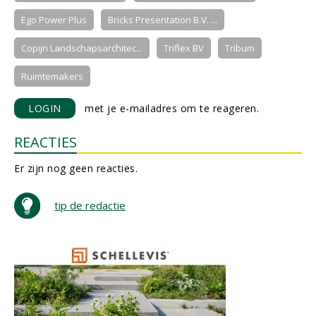
Ego Power Plus
Bricks Presentation B.V. ...
Copijn Landschapsarchitec...
Triflex BV
Tribum
Ruimtemakers
LOGIN
met je e-mailadres om te reageren.
REACTIES
Er zijn nog geen reacties.
tip de redactie