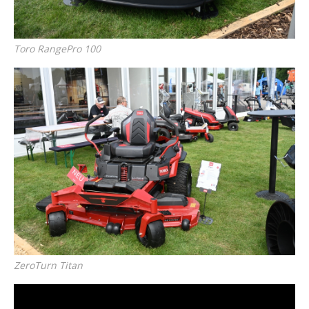
Toro RangePro 100
ZeroTurn Titan