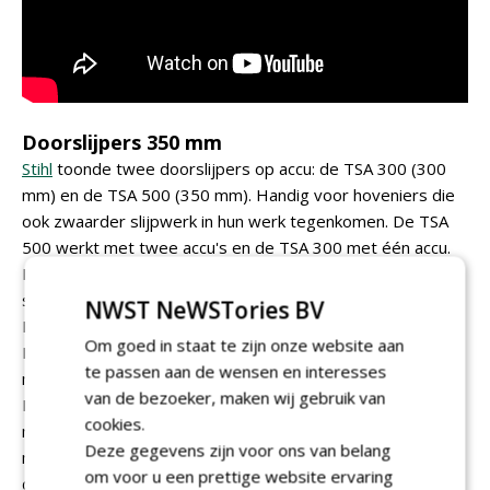
Doorslijpers 350 mm
Stihl
toonde twee doorslijpers op accu: de TSA 300 (300
mm) en de TSA 500 (350 mm). Handig voor hoveniers die
ook zwaarder slijpwerk in hun werk tegenkomen. De TSA
500 werkt met twee accu's en de TSA 300 met één accu.
Dat is belangrijk nieuws, omdat je ziet dat hoveniers ook
steeds vaker grote banden door moeten slijpen.
NWST NeWSTories BV
Daarnaast was er een telescoopsteel voor de GTA 26 en
Om goed in staat te zijn onze website aan
HSA 26 - praktisch. Niet echt professioneel gereedschap,
te passen aan de wensen en interesses
maar toch handig in de bus. En niet al te duur. .
van de bezoeker, maken wij gebruik van
De hoveniers die de GTA 40 minikettingzaag gebruiken
cookies.
moet ik tot nu toe teleurstellen. Voor die populaire
Deze gegevens zijn voor ons van belang
machines is er nog geen telescooppaal beschikbaar, maar
om voor u een prettige website ervaring
die zou wel komen.