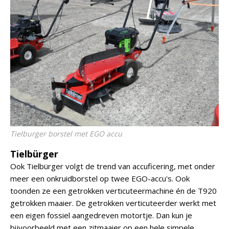
Tielburger borstel met EGO accu
Tielbürger
Ook Tielbürger volgt de trend van accuficering, met onder
meer een onkruidborstel op twee EGO-accu's. Ook
toonden ze een getrokken verticuteermachine én de T920
getrokken maaier. De getrokken verticuteerder werkt met
een eigen fossiel aangedreven motortje. Dan kun je
bijvoorbeeld met een zitmaaier op een hele simpele