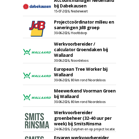
Accountmanager Nederland
bij Dabekausen
15-07-2026, Nederweert
Projectcoördinator milieu en
saneringen JdB groep
30-06-2026, Hoofddorp
Werkvoorbereider /
calculator Groendaken bij
Wallaard
30-06-2026, Noordeloos
European Tree Worker bij
Wallaard
30-06-2026, 80 km rond Noordeloos
Meewerkend Voorman Groen
bij Wallaard
30-06-2026, 80 km rond Noordeloos
Werkvoorbereider
groenbeheer (32-40 uur per
week) bij SmitsRinsma
24-06-2026, Zutphen en op project locatie
Ervaren werkvoorbereider