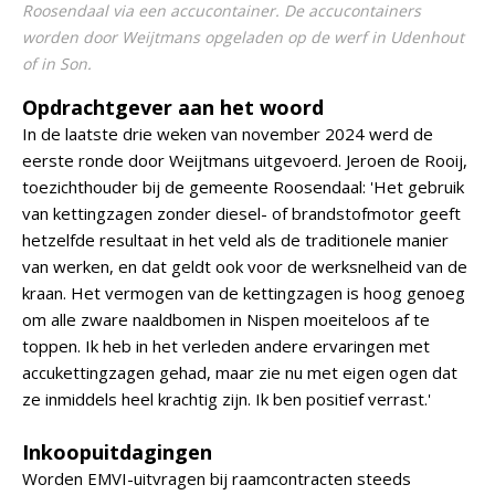
Roosendaal via een accucontainer. De accucontainers
worden door Weijtmans opgeladen op de werf in Udenhout
of in Son.
Opdrachtgever aan het woord
In de laatste drie weken van november 2024 werd de
eerste ronde door Weijtmans uitgevoerd. Jeroen de Rooij,
toezichthouder bij de gemeente Roosendaal: 'Het gebruik
van kettingzagen zonder diesel- of brandstofmotor geeft
hetzelfde resultaat in het veld als de traditionele manier
van werken, en dat geldt ook voor de werksnelheid van de
kraan. Het vermogen van de kettingzagen is hoog genoeg
om alle zware naaldbomen in Nispen moeiteloos af te
toppen. Ik heb in het verleden andere ervaringen met
accukettingzagen gehad, maar zie nu met eigen ogen dat
ze inmiddels heel krachtig zijn. Ik ben positief verrast.'
Inkoopuitdagingen
Worden EMVI-uitvragen bij raamcontracten steeds