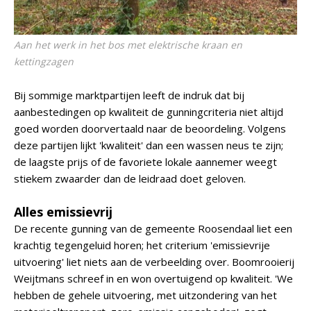
Aan het werk in het bos met elektrische kraan en
kettingzagen
Bij sommige marktpartijen leeft de indruk dat bij
aanbestedingen op kwaliteit de gunningcriteria niet altijd
goed worden doorvertaald naar de beoordeling. Volgens
deze partijen lijkt 'kwaliteit' dan een wassen neus te zijn;
de laagste prijs of de favoriete lokale aannemer weegt
stiekem zwaarder dan de leidraad doet geloven.
Alles emissievrij
De recente gunning van de gemeente Roosendaal liet een
krachtig tegengeluid horen; het criterium 'emissievrije
uitvoering' liet niets aan de verbeelding over. Boomrooierij
Weijtmans schreef in en won overtuigend op kwaliteit. 'We
hebben de gehele uitvoering, met uitzondering van het