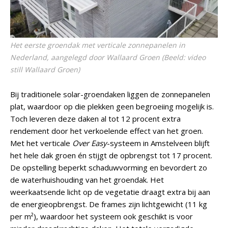
Het eerste groendak met verticale zonnepanelen in
Nederland, aangelegd door Wallaard Groen (Beeld: video
still Wallaard Groen)
Bij traditionele solar-groendaken liggen de zonnepanelen
plat, waardoor op die plekken geen begroeiing mogelijk is.
Toch leveren deze daken al tot 12 procent extra
rendement door het verkoelende effect van het groen.
Met het verticale
Over Easy
-systeem in Amstelveen blijft
het hele dak groen én stijgt de opbrengst tot 17 procent.
De opstelling beperkt schaduwvorming en bevordert zo
de waterhuishouding van het groendak. Het
weerkaatsende licht op de vegetatie draagt extra bij aan
de energieopbrengst. De frames zijn lichtgewicht (11 kg
per m²), waardoor het systeem ook geschikt is voor