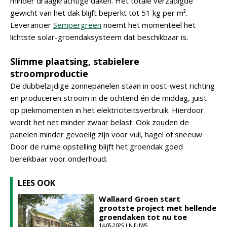
minder draagkrachtige daken. Het totale verzadigde
gewicht van het dak blijft beperkt tot 51 kg per m².
Leverancier
Sempergreen
noemt het momenteel het
lichtste solar-groendaksysteem dat beschikbaar is.
Slimme plaatsing, stabielere
stroomproductie
De dubbelzijdige zonnepanelen staan in oost-west richting
en produceren stroom in de ochtend én de middag, juist
op piekmomenten in het elektriciteitsverbruik. Hierdoor
wordt het net minder zwaar belast. Ook zouden de
panelen minder gevoelig zijn voor vuil, hagel of sneeuw.
Door de ruime opstelling blijft het groendak goed
bereikbaar voor onderhoud.
LEES OOK
Wallaard Groen start
grootste project met hellende
groendaken tot nu toe
14-05-2025 | NIEUWS