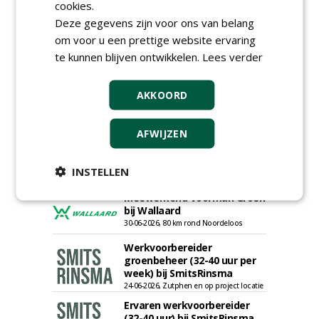
bij Dabekausen
cookies.
15-07-2026, Nederweert
Deze gegevens zijn voor ons van belang
om voor u een prettige website ervaring
Projectcoördinator milieu en
saneringen JdB groep
te kunnen blijven ontwikkelen.
Lees verder
30-06-2026, Hoofddorp
Werkvoorbereider /
AKKOORD
calculator Groendaken bij
Wallaard
30-06-2026, Noordeloos
AFWIJZEN
European Tree Worker bij
Wallaard
INSTELLEN
30-06-2026, 80 km rond Noordeloos
Meewerkend Voorman Groen
bij Wallaard
30-06-2026, 80 km rond Noordeloos
Werkvoorbereider
groenbeheer (32-40 uur per
week) bij SmitsRinsma
24-06-2026, Zutphen en op project locatie
Ervaren werkvoorbereider
(32-40 uur) bij SmitsRinsma