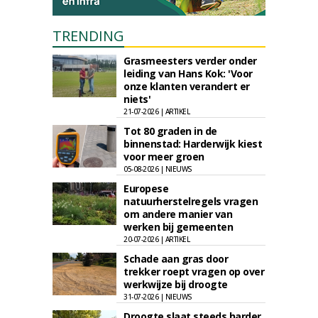
TRENDING
Grasmeesters verder onder
leiding van Hans Kok: 'Voor
onze klanten verandert er
niets'
21-07-2026 | ARTIKEL
Tot 80 graden in de
binnenstad: Harderwijk kiest
voor meer groen
05-08-2026 | NIEUWS
Europese
natuurherstelregels vragen
om andere manier van
werken bij gemeenten
20-07-2026 | ARTIKEL
Schade aan gras door
trekker roept vragen op over
werkwijze bij droogte
31-07-2026 | NIEUWS
Droogte slaat steeds harder