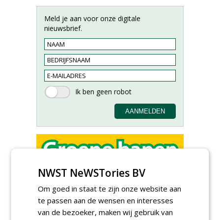
Meld je aan voor onze digitale
nieuwsbrief.
NWST NeWSTories BV
Adviseur openbaar groen,
sportvelden & golfbanen bij
Om goed in staat te zijn onze website aan
Vos Capelle
te passen aan de wensen en interesses
27-07-2026, Sprang-Capelle
van de bezoeker, maken wij gebruik van
Accountmanager Nederland