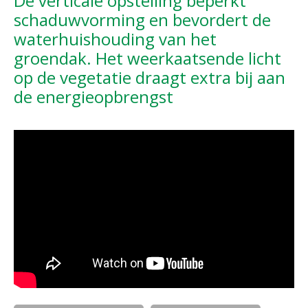
De verticale opstelling beperkt
schaduwvorming en bevordert de
waterhuishouding van het
groendak. Het weerkaatsende licht
op de vegetatie draagt extra bij aan
de energieopbrengst