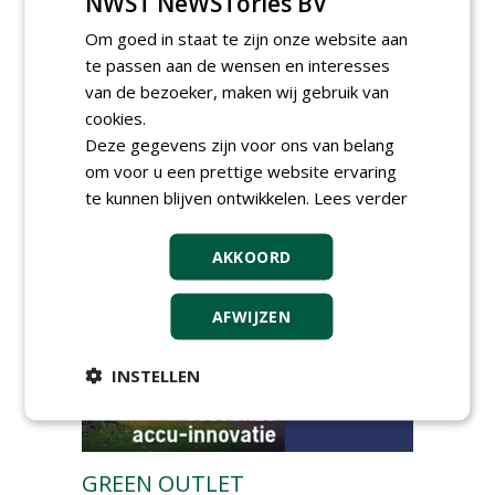
NWST NeWSTories BV
Meewerkend Voorman Groen
Om goed in staat te zijn onze website aan
bij Wallaard
te passen aan de wensen en interesses
30-06-2026, 80 km rond Noordeloos
van de bezoeker, maken wij gebruik van
Werkvoorbereider
cookies.
groenbeheer (32-40 uur per
Deze gegevens zijn voor ons van belang
week) bij SmitsRinsma
24-06-2026, Zutphen en op project locatie
om voor u een prettige website ervaring
te kunnen blijven ontwikkelen.
Lees verder
Ervaren werkvoorbereider
(32-40 uur) bij SmitsRinsma
24-06-2026, Zutphen
AKKOORD
meer Groene Banen
AFWIJZEN
INSTELLEN
GREEN OUTLET