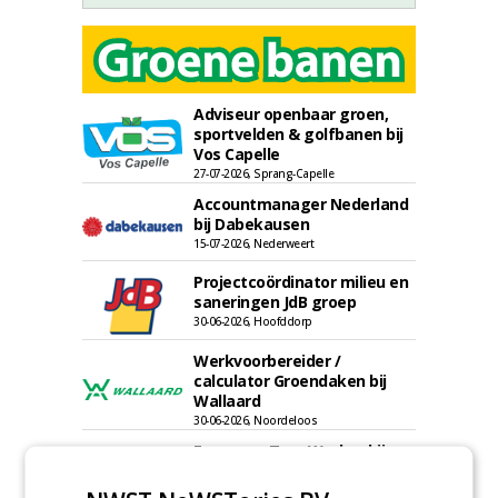
Adviseur openbaar groen,
sportvelden & golfbanen bij
Vos Capelle
27-07-2026, Sprang-Capelle
Accountmanager Nederland
bij Dabekausen
15-07-2026, Nederweert
Projectcoördinator milieu en
saneringen JdB groep
30-06-2026, Hoofddorp
Werkvoorbereider /
calculator Groendaken bij
Wallaard
30-06-2026, Noordeloos
European Tree Worker bij
Wallaard
30-06-2026, 80 km rond Noordeloos