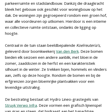
parkeerruimte en stadslandbouw. Dankzij die draagkracht
bleek het gebouw ook geschikt voor woningbouw op het
dak. De woningen zijn gegroepeerd rondom een groen hof,
waar alle voordeuren op uitkomen. Hierdoor is een intieme
en collectieve ruimte ontstaan, ondanks de ligging op
hoogte.
Centraal in de tuin staan beeldbepalende
Koelreuteria's
,
geleverd door boomkwekerij
Van den Berk
. Deze bomen
bieden elk seizoen een andere aanblik, met bloei in de
zomer, zaaddozen in de herfst en een karakteristiek
silhouet in de winter. Ze trekken bijen, hommels en vlinders
aan, zelfs op deze hoogte. Rondom de bomen en bij de
erfgrenzen zorgen bloemrijke plantvakken voor een
levendige uitstraling.
De bestrating bestaat uit Hydro Lineo-grastegels van
Struyk Verwo Infra
. Deze vormen een grafisch lijnenspel
van gras en steen, dat bijdraagt aan het tuinachtige