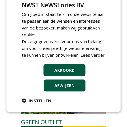
NWST NeWSTories BV
Meewerkend Voorman Groen
bij Wallaard
Om goed in staat te zijn onze website aan
30-06-2026, 80 km rond Noordeloos
te passen aan de wensen en interesses
Werkvoorbereider
van de bezoeker, maken wij gebruik van
groenbeheer (32-40 uur per
cookies.
week) bij SmitsRinsma
Deze gegevens zijn voor ons van belang
24-06-2026, Zutphen en op project locatie
om voor u een prettige website ervaring
Ervaren werkvoorbereider
(32-40 uur) bij SmitsRinsma
te kunnen blijven ontwikkelen.
Lees verder
24-06-2026, Zutphen
AKKOORD
meer Groene Banen
AFWIJZEN
INSTELLEN
GREEN OUTLET