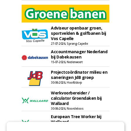
Adviseur openbaar groen,
sportvelden & golfbanen bij
Vos Capelle
27-07-2026, Sprang-Capelle
Accountmanager Nederland
bij Dabekausen
15-07-2026, Nederweert
Projectcoördinator milieu en
saneringen JdB groep
30-06-2026, Hoofddorp
Werkvoorbereider /
calculator Groendaken bij
Wallaard
30-06-2026, Noordeloos
European Tree Worker bij
Wallaard
30-06-2026, 80 km rond Noordeloos