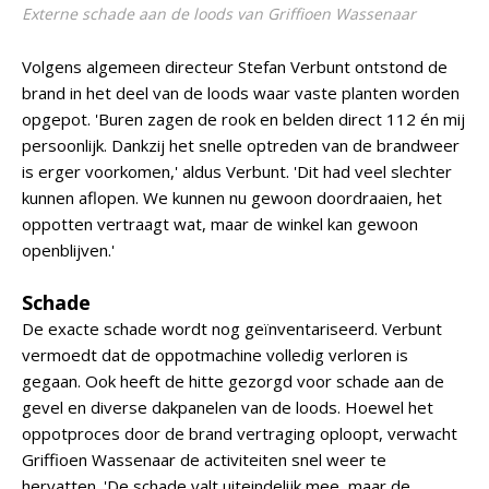
Externe schade aan de loods van Griffioen Wassenaar
Volgens algemeen directeur Stefan Verbunt ontstond de
brand in het deel van de loods waar vaste planten worden
opgepot. 'Buren zagen de rook en belden direct 112 én mij
persoonlijk. Dankzij het snelle optreden van de brandweer
is erger voorkomen,' aldus Verbunt. 'Dit had veel slechter
kunnen aflopen. We kunnen nu gewoon doordraaien, het
oppotten vertraagt wat, maar de winkel kan gewoon
openblijven.'
Schade
De exacte schade wordt nog geïnventariseerd. Verbunt
vermoedt dat de oppotmachine volledig verloren is
gegaan. Ook heeft de hitte gezorgd voor schade aan de
gevel en diverse dakpanelen van de loods. Hoewel het
oppotproces door de brand vertraging oploopt, verwacht
Griffioen Wassenaar de activiteiten snel weer te
hervatten. 'De schade valt uiteindelijk mee, maar de