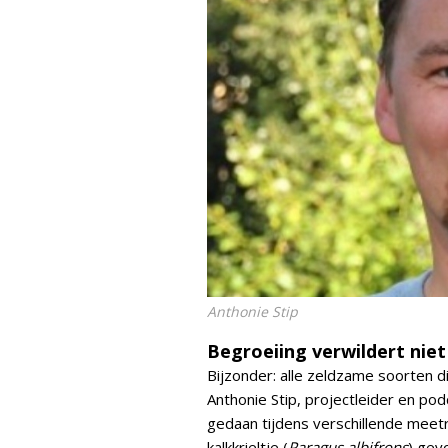
Anthonie Stip
Begroeiing verwildert niet
Bijzonder: alle zeldzame soorten d
Anthonie Stip, projectleider en po
gedaan tijdens verschillende meet
kalkkrieltje (
Paragus albifrons
) gev