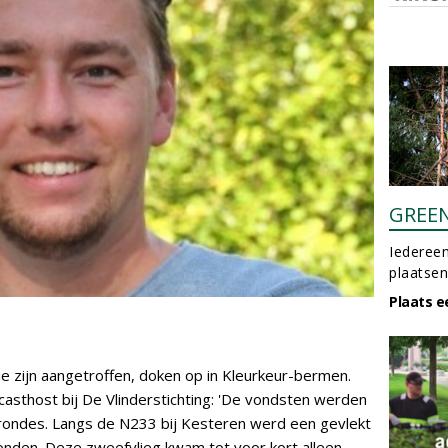
GREE
Iedereen
plaatsen
Plaats e
ie zijn aangetroffen, doken op in Kleurkeur-bermen.
dcasthost bij De Vlinderstichting: 'De vondsten werden
rondes. Langs de N233 bij Kesteren werd een gevlekt
onden. Deze zweefvlieg kwam tot voor kort alleen