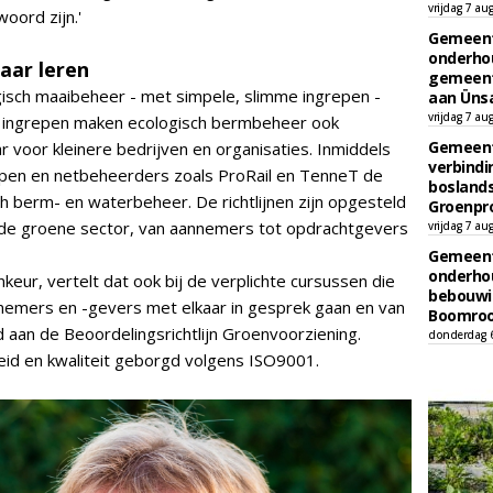
vrijdag 7 au
oord zijn.'
Gemeent
onderhou
aar leren
gemeent
gisch maaibeheer - met simpele, slimme ingrepen -
aan Ünsa
vrijdag 7 au
ge ingrepen maken ecologisch bermbeheer ook
Gemeent
ar voor kleinere bedrijven en organisaties. Inmiddels
verbind
n en netbeheerders zoals ProRail en TenneT de
boslands
ch berm- en waterbeheer. De richtlijnen zijn opgesteld
Groenpr
 de groene sector, van aannemers tot opdrachtgevers
vrijdag 7 au
Gemeent
onderhou
keur, vertelt dat ook bij de verplichte cursussen die
bebouwi
nemers en -gevers met elkaar in gesprek gaan en van
Boomrooi
d aan de Beoordelingsrichtlijn Groenvoorziening.
donderdag 
eid en kwaliteit geborgd volgens ISO9001.