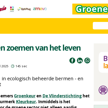
n zoemen van het leven
l 2025
145 sec
 in ecologisch beheerde bermen - en
t
fnemers
Groenkeur
en
De Vlinderstichting
het
keurmerk
Kleurkeur
. Inmiddels is het
r de groene sector niet alleen aardig