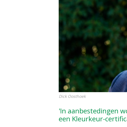
Dick Oosthoek
'In aanbestedingen w
een Kleurkeur-certifi