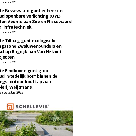
gustus 2026
e Nissewaard gunt eeheer en
d openbare verlichting (OVL)
en Voorne aan Zee en Nissewaard
l Infratechniek.
gustus 2026
e Tilburg gunt ecologische
ingszone Zwaluwenbunders en
chap Rugdijk aan Van Helvoirt
ojecten
gustus 2026
e Eindhoven gunt groot
d ''Stedelijk bos'' binnen de
ngscontour houtkap aan
erij Weijtmans.
6 augustus 2026