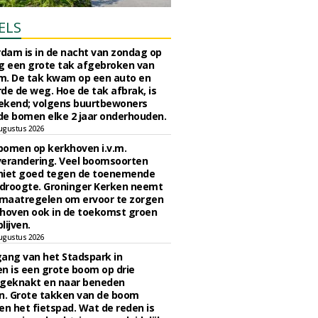
ELS
rdam is in de nacht van zondag op
 een grote tak afgebroken van
m. De tak kwam op een auto en
de de weg. Hoe de tak afbrak, is
ekend; volgens buurtbewoners
e bomen elke 2 jaar onderhouden.
ugustus 2026
bomen op kerkhoven i.v.m.
verandering. Veel boomsoorten
niet goed tegen de toenemende
 droogte. Groninger Kerken neemt
maatregelen om ervoor te zorgen
hoven ook in de toekomst groen
lijven.
ugustus 2026
ngang van het Stadspark in
n is een grote boom op drie
 geknakt en naar beneden
. Grote takken van de boom
en het fietspad. Wat de reden is