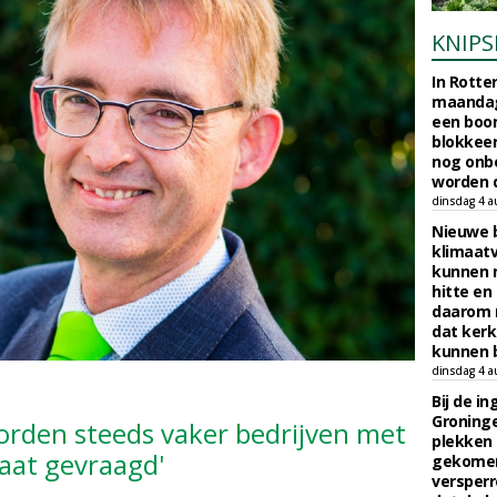
KNIPS
In Rotte
maandag
een boo
blokkeer
nog onb
worden d
dinsdag 4 a
Nieuwe 
klimaat
kunnen 
hitte en
daarom 
dat kerk
kunnen b
dinsdag 4 a
Bij de i
Groninge
orden steeds vaker bedrijven met
plekken
caat gevraagd'
gekomen
versperr