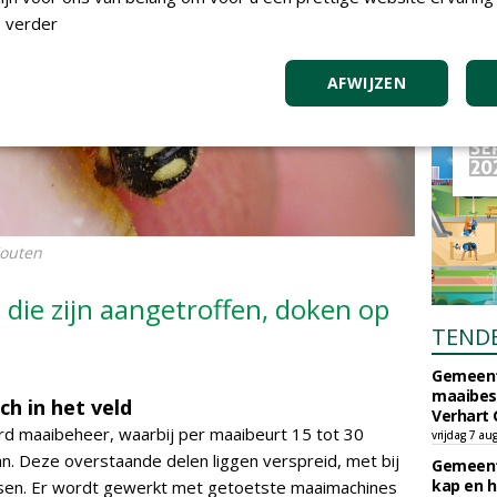
 verder
AFWIJZEN
Houten
 die zijn aangetroffen, doken op
TEND
Gemeent
maaibes
ch in het veld
Verhart 
erd maaibeheer, waarbij per maaibeurt 15 tot 30
vrijdag 7 au
aan. Deze overstaande delen liggen verspreid, met bij
Gemeent
kap en h
sen. Er wordt gewerkt met getoetste maaimachines