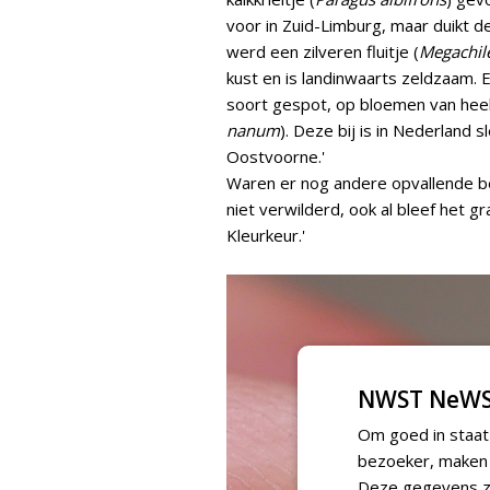
voor in Zuid-Limburg, maar duikt de
werd een zilveren fluitje (
Megachile
kust en is landinwaarts zeldzaam. 
soort gespot, op bloemen van heel
nanum
). Deze bij is in Nederland
Oostvoorne.'
Waren er nog andere opvallende bev
niet verwilderd, ook al bleef het 
Kleurkeur.'
NWST NeWS
Om goed in staat
bezoeker, maken w
Deze gegevens zi