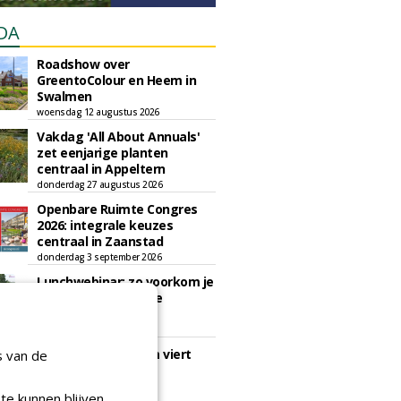
DA
Roadshow over
GreentoColour en Heem in
Swalmen
woensdag 12 augustus 2026
Vakdag 'All About Annuals'
zet eenjarige planten
centraal in Appeltern
donderdag 27 augustus 2026
Openbare Ruimte Congres
2026: integrale keuzes
centraal in Zaanstad
donderdag 3 september 2026
Lunchwebinar: zo voorkom je
dat natuurinclusieve
ambities stranden
dinsdag 8 september 2026
Rooftop Symposium viert
s van de
tien jaar duurzame
dakontwikkeling
te kunnen blijven