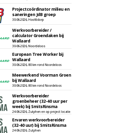
Projectcoördinator milieu en
saneringen JdB groep
30-06-2026, Hoofddorp
Werkvoorbereider /
calculator Groendaken bij
Wallaard
30-06-2026, Noordeloos
European Tree Worker bij
Wallaard
30-06-2026, 80 km rond Noordeloos
Meewerkend Voorman Groen
bij Wallaard
30-06-2026, 80 km rond Noordeloos
Werkvoorbereider
groenbeheer (32-40 uur per
week) bij SmitsRinsma
24-06-2026, Zutphen en op project locatie
Ervaren werkvoorbereider
(32-40 uur) bij SmitsRinsma
24-06-2026, Zutphen