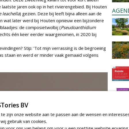
 laatste jaren ook op in het rivierengebied. Bij Houten
AGEN
 leachella
) gezien. Deze bij leeft bijna alleen aan de
En wat later werd bij Houten opnieuw een bijzondere
blaadjes: de composietwolbij (
Pseudoanthidium
 slechts één keer eerder waargenomen, in 2020 bij
indingen? Stip: 'Tot mijn verrassing is de begroeiing
gras staan en werd er minder vaak gemaaid volgens
Tories BV
 te zijn onze website aan te passen aan de wensen en interesse
ij gebruik van cookies.
jn voor ons van belang om voor u een prettige website ervaring 