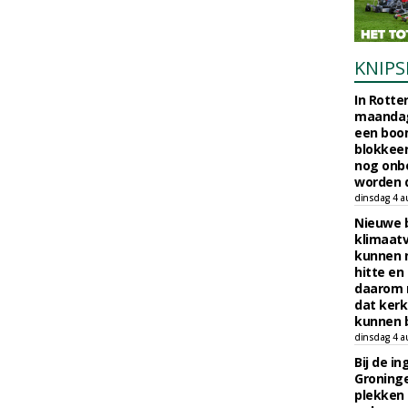
KNIPS
In Rotte
maandag
een boo
blokkeer
nog onb
worden d
dinsdag 4 a
Nieuwe 
klimaat
kunnen 
hitte en
daarom 
dat kerk
kunnen b
dinsdag 4 a
Bij de i
Groninge
plekken