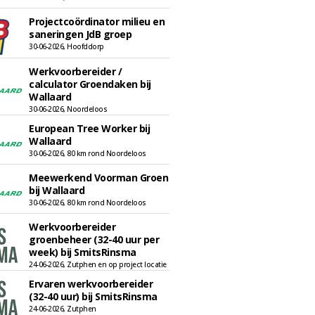
Projectcoördinator milieu en
saneringen JdB groep
30-06-2026, Hoofddorp
Werkvoorbereider /
calculator Groendaken bij
Wallaard
30-06-2026, Noordeloos
European Tree Worker bij
Wallaard
30-06-2026, 80 km rond Noordeloos
Meewerkend Voorman Groen
bij Wallaard
30-06-2026, 80 km rond Noordeloos
Werkvoorbereider
groenbeheer (32-40 uur per
week) bij SmitsRinsma
24-06-2026, Zutphen en op project locatie
Ervaren werkvoorbereider
(32-40 uur) bij SmitsRinsma
24-06-2026, Zutphen