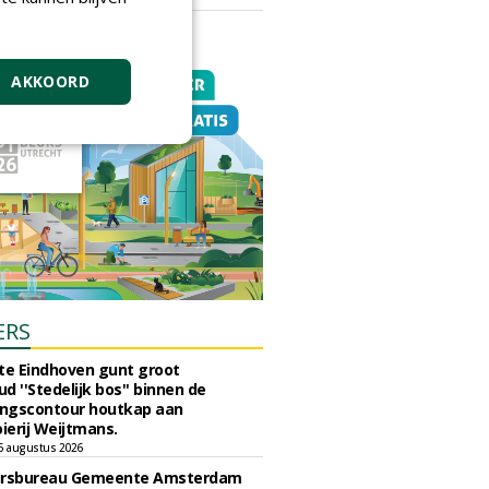
vrijdag 18 september 2026
AKKOORD
ERS
e Eindhoven gunt groot
d ''Stedelijk bos'' binnen de
ngscontour houtkap aan
erij Weijtmans.
6 augustus 2026
ursbureau Gemeente Amsterdam