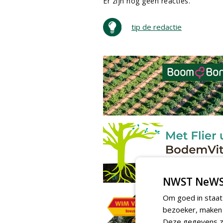
Er zijn nog geen reacties.
tip de redactie
NWST NeWS
Om goed in staat
bezoeker, maken w
Deze gegevens zi