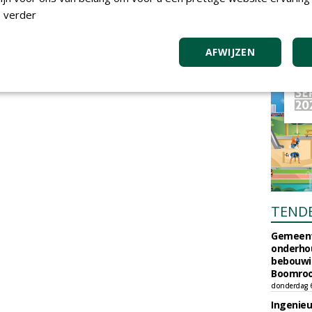
 verder
AFWIJZEN
TEND
Gemeent
onderhou
bebouwi
Boomrooi
donderdag 
Ingenie