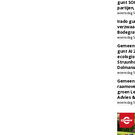
gunt SOK
partijen,
woensdag 5
Irado g
verzwaa
Bodegrav
woensdag 5
Gemeent
gunt AI
ecologis
Struunho
Dolmans 
woensdag 5
Gemeent
raamove
groen L
Advies &
woensdag 5