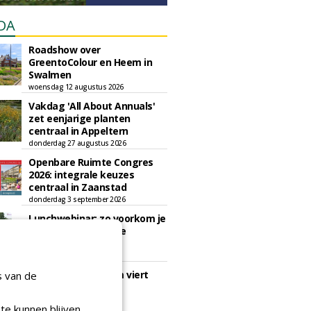
DA
Roadshow over
GreentoColour en Heem in
Swalmen
woensdag 12 augustus 2026
Vakdag 'All About Annuals'
zet eenjarige planten
centraal in Appeltern
donderdag 27 augustus 2026
Openbare Ruimte Congres
2026: integrale keuzes
centraal in Zaanstad
donderdag 3 september 2026
Lunchwebinar: zo voorkom je
dat natuurinclusieve
ambities stranden
dinsdag 8 september 2026
Rooftop Symposium viert
s van de
tien jaar duurzame
dakontwikkeling
te kunnen blijven