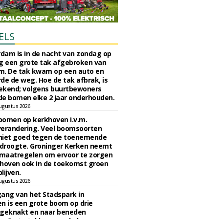
ELS
rdam is in de nacht van zondag op
 een grote tak afgebroken van
m. De tak kwam op een auto en
de de weg. Hoe de tak afbrak, is
ekend; volgens buurtbewoners
e bomen elke 2 jaar onderhouden.
ugustus 2026
bomen op kerkhoven i.v.m.
verandering. Veel boomsoorten
niet goed tegen de toenemende
 droogte. Groninger Kerken neemt
maatregelen om ervoor te zorgen
hoven ook in de toekomst groen
lijven.
ugustus 2026
ngang van het Stadspark in
n is een grote boom op drie
 geknakt en naar beneden