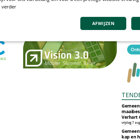
 verder
AFWIJZEN
TEND
Gemeent
maaibes
Verhart 
vrijdag 7 au
Gemeent
kap en h