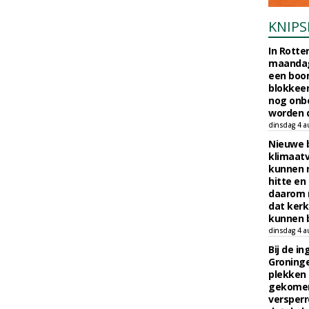
KNIPS
In Rotte
maandag
een boo
blokkeer
nog onb
worden d
dinsdag 4 a
Nieuwe 
klimaat
kunnen 
hitte en
daarom 
dat kerk
kunnen b
dinsdag 4 a
Bij de i
Groninge
plekken
gekomen
versperr