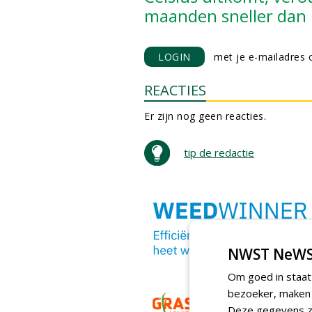
maanden sneller dan 
LOGIN
met je e-mailadres o
REACTIES
Er zijn nog geen reacties.
tip de redactie
NWST NeWS
Om goed in staat
bezoeker, maken w
Deze gegevens zi