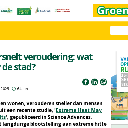
rsnelt veroudering: wat
 de stad?
i 2025
64 sec
en wonen, verouderen sneller dan mensen
 uit een recente studie, '
Extreme Heat May
lts
', gepubliceerd in Science Advances.
langdurige blootstelling aan extreme hitte