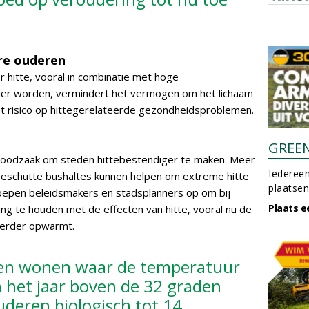
re ouderen
r hitte, vooral in combinatie met hoge
der worden, vermindert het vermogen om het lichaam
het risico op hittegerelateerde gezondheidsproblemen.
GREE
noodzaak om steden hittebestendiger te maken. Meer
Iedereen
beschutte bushaltes kunnen helpen om extreme hitte
plaatsen
oepen beleidsmakers en stadsplanners op om bij
Plaats e
ing te houden met de effecten van hitte, vooral nu de
 verder opwarmt.
den wonen waar de temperatuur
 het jaar boven de 32 graden
uderen biologisch tot 14