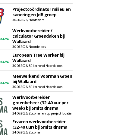
Projectcoördinator milieu en
saneringen JdB groep
30-06-2026, Hoofddorp
Werkvoorbereider /
calculator Groendaken bij
Wallaard
30-06-2026, Noordeloos
European Tree Worker bij
Wallaard
30-06-2026, 80 km rond Noordeloos
Meewerkend Voorman Groen
bij Wallaard
30-06-2026, 80 km rond Noordeloos
Werkvoorbereider
groenbeheer (32-40 uur per
week) bij SmitsRinsma
24-06-2026, Zutphen en op project locatie
Ervaren werkvoorbereider
(32-40 uur) bij SmitsRinsma
24-06-2026, Zutphen