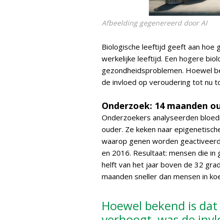
Afbeelding gegenereerd door AI
Biologische leeftijd geeft aan hoe 
werkelijke leeftijd. Een hogere bio
gezondheidsproblemen. Hoewel bek
de invloed op veroudering tot nu to
Onderzoek: 14 maanden ou
Onderzoekers analyseerden bloedm
ouder. Ze keken naar epigenetisch
waarop genen worden geactiveerd
en 2016. Resultaat: mensen die i
helft van het jaar boven de 32 gra
maanden sneller dan mensen in koel
Hoewel bekend is dat 
verhoogt, was de invl