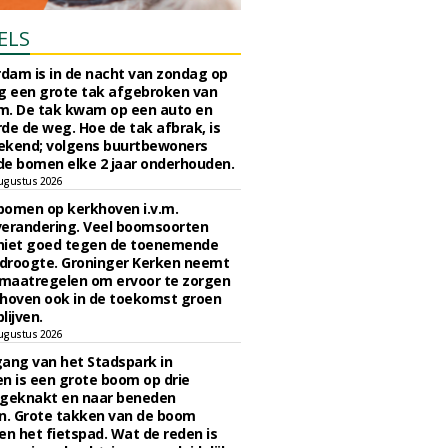
ELS
rdam is in de nacht van zondag op
 een grote tak afgebroken van
m. De tak kwam op een auto en
de de weg. Hoe de tak afbrak, is
ekend; volgens buurtbewoners
e bomen elke 2 jaar onderhouden.
ugustus 2026
bomen op kerkhoven i.v.m.
verandering. Veel boomsoorten
niet goed tegen de toenemende
 droogte. Groninger Kerken neemt
maatregelen om ervoor te zorgen
hoven ook in de toekomst groen
lijven.
ugustus 2026
ngang van het Stadspark in
n is een grote boom op drie
 geknakt en naar beneden
. Grote takken van de boom
en het fietspad. Wat de reden is