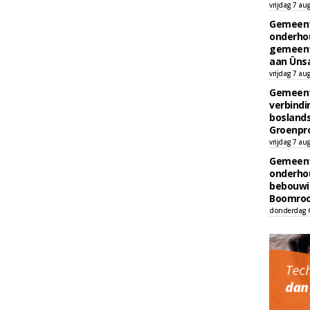
vrijdag 7 au
Gemeent
onderhou
gemeent
aan Ünsa
vrijdag 7 au
Gemeent
verbind
boslands
Groenpr
vrijdag 7 au
Gemeent
onderhou
bebouwi
Boomrooi
donderdag 