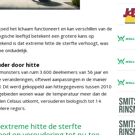
goed het lichaam functioneert en kan verschillen van de
logische leeftijd betekent een grotere kans op
end is dat extreme hitte de sterfte verhoogt, was
e onduidelijk.
der door hitte
onsters van ruim 3.600 deelnemers van 56 jaar en
e veranderingen, oftewel aanpassingen in de manier
. Dit werd gekoppeld aan hittegegevens tussen 2010
n gebieden wonen waar de temperatuur meer dan de
den Celsius uitkomt, verouderen biologisch tot 14
ere regio's.
extreme hitte de sterfte
oed op veroudering tot nu toe