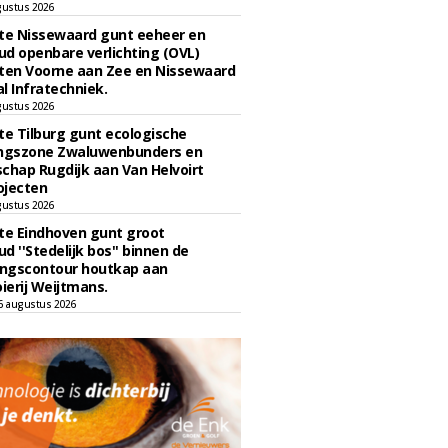
gustus 2026
e Nissewaard gunt eeheer en
d openbare verlichting (OVL)
en Voorne aan Zee en Nissewaard
l Infratechniek.
gustus 2026
e Tilburg gunt ecologische
ingszone Zwaluwenbunders en
chap Rugdijk aan Van Helvoirt
ojecten
gustus 2026
e Eindhoven gunt groot
d ''Stedelijk bos'' binnen de
ngscontour houtkap aan
erij Weijtmans.
6 augustus 2026