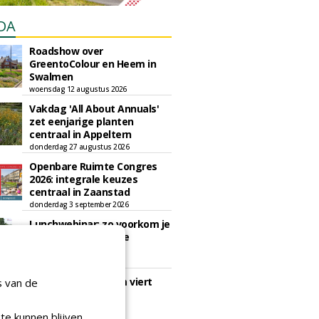
DA
Roadshow over
GreentoColour en Heem in
Swalmen
woensdag 12 augustus 2026
Vakdag 'All About Annuals'
zet eenjarige planten
centraal in Appeltern
donderdag 27 augustus 2026
Openbare Ruimte Congres
2026: integrale keuzes
centraal in Zaanstad
donderdag 3 september 2026
Lunchwebinar: zo voorkom je
dat natuurinclusieve
ambities stranden
dinsdag 8 september 2026
Rooftop Symposium viert
s van de
tien jaar duurzame
dakontwikkeling
te kunnen blijven