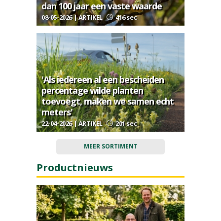
dan 100 jaar een vaste waarde
08-05-2026 | ARTIKEL
416 sec
'Als iedereen al een bescheiden
percentage wilde planten
toevoegt, maken we samen echt
meters'
22-04-2026 | ARTIKEL
201 sec
MEER SORTIMENT
Productnieuws