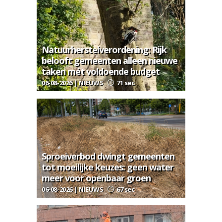
Natuurherstelverordening: Rijk
belooft gemeenten alleen nieuwe
taken mét voldoende budget
06-08-2026 | NIEUWS
71 sec
Sproeiverbod dwingt gemeenten
tot moeilijke keuzes: geen water
meer voor openbaar groen
06-08-2026 | NIEUWS
67 sec