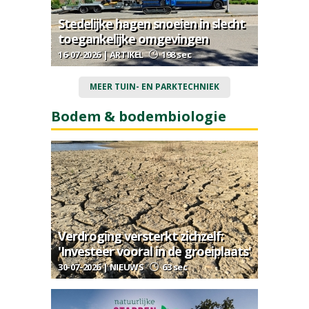
Stedelijke hagen snoeien in slecht
toegankelijke omgevingen
16-07-2026 | ARTIKEL
198 sec
MEER TUIN- EN PARKTECHNIEK
Bodem & bodembiologie
Verdroging versterkt zichzelf:
'Investeer vooral in de groeiplaats'
30-07-2026 | NIEUWS
63 sec