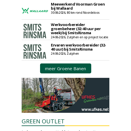
Meewerkend Voorman Groen
bij Wallaard
30-06-2026, 80 km rond Noordeloos
Werkvoorbereider
groenbeheer (32-40 uur per
week) bij SmitsRinsma
24-06-2026, Zutphen en op project locatie
Ervaren werkvoorbereider (32-
40 uur) bij SmitsRinsma
24-06-2026, Zutphen
meer Groene Banen
GREEN OUTLET