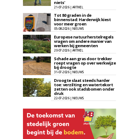
niets'
21-07-2026 | ARTIKEL
Tot 80 graden in de
binnenstad: Harderwijk kiest
voor meer groen
05-08-2026 | NIEUWS
Europese natuurherstelregels
vragen om andere manier van
werken bij gemeenten
20-07-2026 | ARTIKEL
Schade aan gras door trekker
roept vragen op over werkwijze
bij droogte
31-07-2026 | NIEUWS
Droogte slaat steeds harder
toe: verzilting en watertekort
zetten ook stadsbomen onder
druk
22-07-2026 | NIEUWS