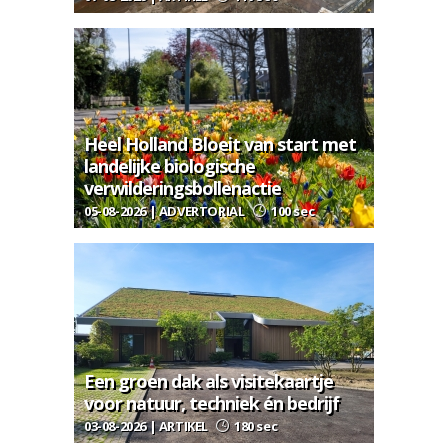
Heel Holland Bloeit van start met
landelijke biologische
verwilderingsbollenactie
05-08-2026 | ADVERTORIAL
100 sec
Een groen dak als visitekaartje
voor natuur, techniek én bedrijf
03-08-2026 | ARTIKEL
180 sec