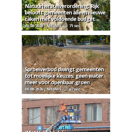
Natuurherstelverordening: Rijk
belooft gemeenten alleen nieuwe
taken mét voldoende budget
06-08-2026 | NIEUWS
71 sec
Sproeiverbod dwingt gemeenten
tot moeilijke keuzes: geen water
meer voor openbaar groen
06-08-2026 | NIEUWS
67 sec