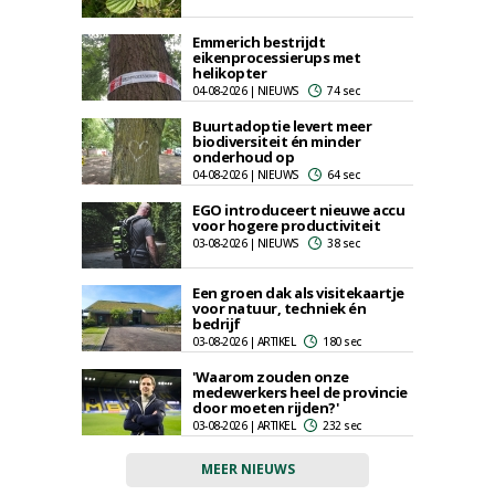
Emmerich bestrijdt
eikenprocessierups met
helikopter
04-08-2026 | NIEUWS
74 sec
Buurtadoptie levert meer
biodiversiteit én minder
onderhoud op
04-08-2026 | NIEUWS
64 sec
EGO introduceert nieuwe accu
voor hogere productiviteit
03-08-2026 | NIEUWS
38 sec
Een groen dak als visitekaartje
voor natuur, techniek én
bedrijf
03-08-2026 | ARTIKEL
180 sec
'Waarom zouden onze
medewerkers heel de provincie
door moeten rijden?'
03-08-2026 | ARTIKEL
232 sec
MEER NIEUWS