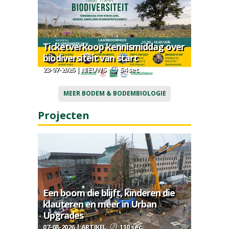
Ticketverkoop kennismiddag over
biodiversiteit van start
23-07-2026 | NIEUWS
54 sec
MEER BODEM & BODEMBIOLOGIE
Projecten
Een boom die blijft, kinderen die
klauteren en meer in Urban
Upgrades
07-08-2026 | ARTIKEL
110 sec