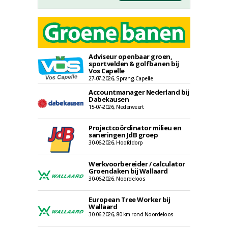
Adviseur openbaar groen,
sportvelden & golfbanen bij
Vos Capelle
27-07-2026, Sprang-Capelle
Accountmanager Nederland bij
Dabekausen
15-07-2026, Nederweert
Projectcoördinator milieu en
saneringen JdB groep
30-06-2026, Hoofddorp
Werkvoorbereider / calculator
Groendaken bij Wallaard
30-06-2026, Noordeloos
European Tree Worker bij
Wallaard
30-06-2026, 80 km rond Noordeloos