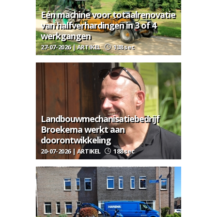
Eén machine voor totaalrenovatie
van halfverhardingen in 3 of 4
werkgangen
27-07-2026 | ARTIKEL
138 sec
Landbouwmechanisatiebedrijf
Broekema werkt aan
doorontwikkeling
20-07-2026 | ARTIKEL
188 sec