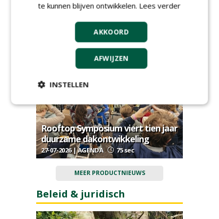
te kunnen blijven ontwikkelen.
Lees verder
W&H Play introduceert pop-
AKKOORD
upspeeleilanden
28-07-2026 | ARTIKEL
165 sec
AFWIJZEN
INSTELLEN
Rooftop Symposium viert tien jaar
duurzame dakontwikkeling
27-07-2026 | AGENDA
75 sec
MEER PRODUCTNIEUWS
Beleid & juridisch