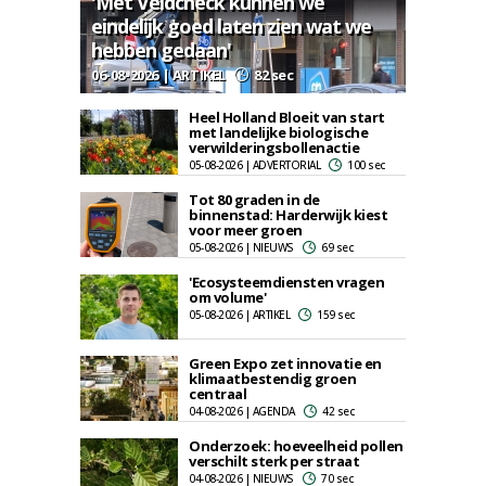
'Met Veldcheck kunnen we
eindelijk goed laten zien wat we
hebben gedaan'
06-08-2026 | ARTIKEL
82 sec
Heel Holland Bloeit van start
met landelijke biologische
verwilderingsbollenactie
05-08-2026 | ADVERTORIAL
100 sec
Tot 80 graden in de
binnenstad: Harderwijk kiest
voor meer groen
05-08-2026 | NIEUWS
69 sec
'Ecosysteemdiensten vragen
om volume'
05-08-2026 | ARTIKEL
159 sec
Green Expo zet innovatie en
klimaatbestendig groen
centraal
04-08-2026 | AGENDA
42 sec
Onderzoek: hoeveelheid pollen
verschilt sterk per straat
04-08-2026 | NIEUWS
70 sec