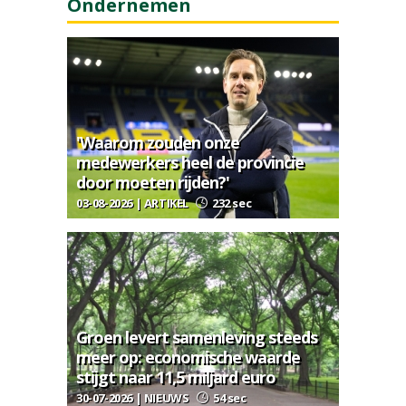
Ondernemen
'Waarom zouden onze
medewerkers heel de provincie
door moeten rijden?'
03-08-2026 | ARTIKEL
232 sec
Groen levert samenleving steeds
meer op: economische waarde
stijgt naar 11,5 miljard euro
30-07-2026 | NIEUWS
54 sec