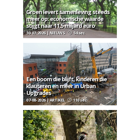
Groen levert samenleving steeds
meer op: economische waarde
stijgt naar 11,5 miljard euro
30-07-2026 | NIEUWS
54 sec
Een boom die blijft, kinderen die
klauteren en meer in Urban
Upgrades
07-08-2026 | ARTIKEL
110 sec