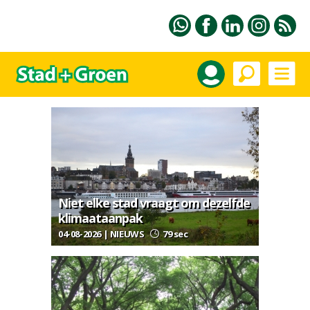
Niet elke stad vraagt om dezelfde
klimaataanpak
04-08-2026 | NIEUWS
79 sec