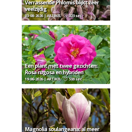
Verrassende Phlomis blijkt zeer
veelzijdig
03-08-2026 | ARTIKEL
323 sec
Een plant met twee gezichten:
Rosa rugosa en hybriden
19-06-2026 | ARTIKEL
593 sec
Magnolia soulangeana: al meer