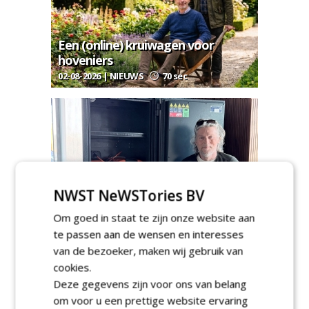
Een (online) kruiwagen voor
hoveniers
02-08-2026 | NIEUWS
70 sec
Accukluis mét belastingvoordeel:
'Dan wordt veilig werken ineens
NWST NeWSTories BV
haalbaar'
Om goed in staat te zijn onze website aan
30-07-2026 | ARTIKEL
163 sec
te passen aan de wensen en interesses
van de bezoeker, maken wij gebruik van
cookies.
Deze gegevens zijn voor ons van belang
om voor u een prettige website ervaring