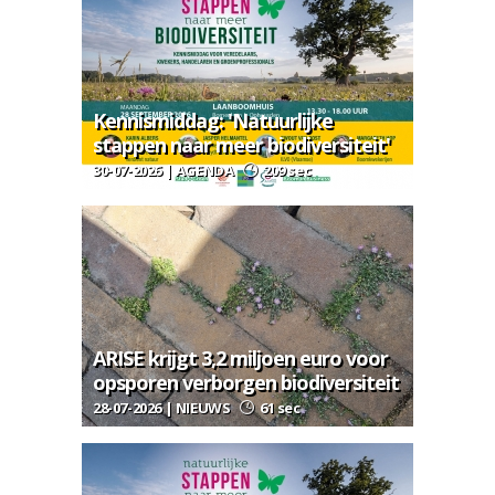
Kennismiddag: 'Natuurlijke
stappen naar meer biodiversiteit'
30-07-2026 | AGENDA
209 sec
ARISE krijgt 3,2 miljoen euro voor
opsporen verborgen biodiversiteit
28-07-2026 | NIEUWS
61 sec