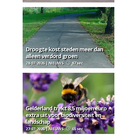
Droogte kost steden meer dan
alleen verdord groen
28-07-2026 | NIEUWS
87 sec
Gelderland trekt 8,5 miljoen euro
extra uit voor biodiversiteit en
landschap
27-07-2026 | NIEUWS
65 sec