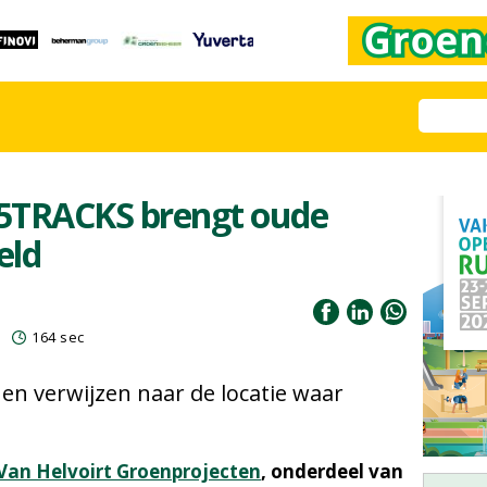
5TRACKS brengt oude
eld
5
164 sec
nen verwijzen naar de locatie waar
Van Helvoirt Groenprojecten
, onderdeel van