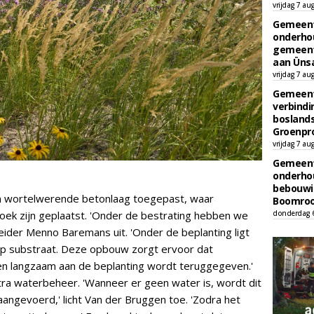
vrijdag 7 au
Gemeent
onderhou
gemeent
aan Ünsa
vrijdag 7 au
Gemeent
verbind
boslands
Groenpr
vrijdag 7 au
Gemeent
onderhou
bebouwi
n wortelwerende betonlaag toegepast, waar
Boomrooi
ek zijn geplaatst. 'Onder de bestrating hebben we
donderdag 
eider Menno Baremans uit. 'Onder de beplanting ligt
op substraat. Deze opbouw zorgt ervoor dat
 langzaam aan de beplanting wordt teruggegeven.'
ra waterbeheer. 'Wanneer er geen water is, wordt dit
aangevoerd,' licht Van der Bruggen toe. 'Zodra het