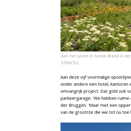
Aan het spoor in hartje Breda is e
5TRACKS
Aan deze vijf voormalige spoorlijn
onder andere een hotel, kantoren
omvangrijk project. Dat gold ook v
parkeergarage. 'We hebben ruime e
der Bruggen. 'Maar met een opperv
van de grootste die we tot nu toe