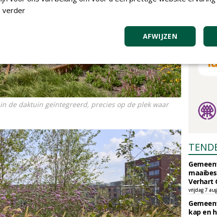
 verder
AFWIJZEN
en in de daktuin geïntegreerd, precies op de plek waar
TEND
Gemeent
maaibes
Verhart 
vrijdag 7 au
Gemeent
kap en h