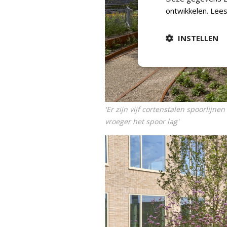
ontwikkelen.
Lees
INSTELLEN
'Er zijn vijf cortenstalen spoorlijn
vroeger het spoor lag'