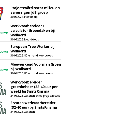
Projectcoördinator milieu en
saneringen JdB groep
30-06-2026, Hoofddorp
Werkvoorbereider /
calculator Groendaken bij
Wallaard
30-06-2026, Noordeloos
European Tree Worker bij
Wallaard
30-06-2026, 80 km rond Noordeloos
Meewerkend Voorman Groen
bij Wallaard
30-06-2026, 80 km rond Noordeloos
Werkvoorbereider
groenbeheer (32-40 uur per
week) bij SmitsRinsma
24-06-2026, Zutphen en op project locatie
Ervaren werkvoorbereider
(32-40 uur) bij SmitsRinsma
24-06-2026, Zutphen