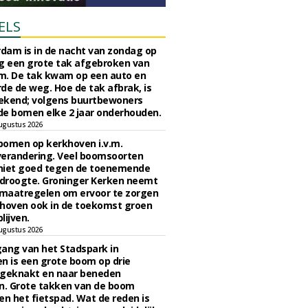
ELS
rdam is in de nacht van zondag op
 een grote tak afgebroken van
m. De tak kwam op een auto en
de de weg. Hoe de tak afbrak, is
ekend; volgens buurtbewoners
e bomen elke 2 jaar onderhouden.
ugustus 2026
bomen op kerkhoven i.v.m.
verandering. Veel boomsoorten
niet goed tegen de toenemende
 droogte. Groninger Kerken neemt
maatregelen om ervoor te zorgen
hoven ook in de toekomst groen
lijven.
ugustus 2026
ngang van het Stadspark in
n is een grote boom op drie
 geknakt en naar beneden
. Grote takken van de boom
en het fietspad. Wat de reden is