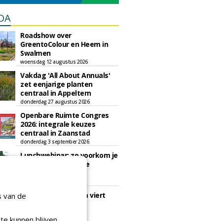
DA
Roadshow over
GreentoColour en Heem in
Swalmen
woensdag 12 augustus 2026
Vakdag 'All About Annuals'
zet eenjarige planten
centraal in Appeltern
donderdag 27 augustus 2026
Openbare Ruimte Congres
2026: integrale keuzes
centraal in Zaanstad
donderdag 3 september 2026
Lunchwebinar: zo voorkom je
dat natuurinclusieve
ambities stranden
dinsdag 8 september 2026
Rooftop Symposium viert
s van de
tien jaar duurzame
dakontwikkeling
te kunnen blijven