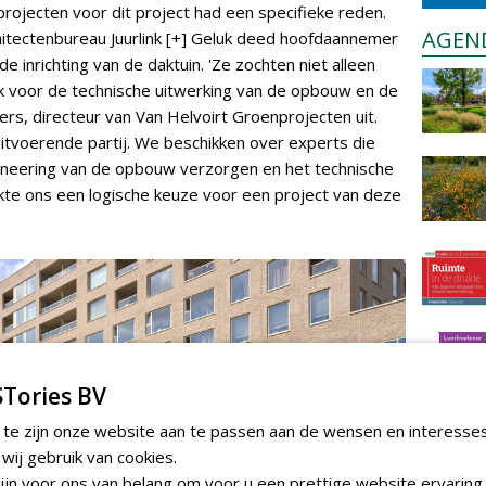
rojecten voor dit project had een specifieke reden.
AGEN
itectenbureau Juurlink [+] Geluk deed hoofdaannemer
e inrichting van de daktuin. 'Ze zochten niet alleen
ok voor de technische uitwerking van de opbouw en de
ers, directeur van Van Helvoirt Groenprojecten uit.
itvoerende partij. We beschikken over experts die
ineering van de opbouw verzorgen en het technische
te ons een logische keuze voor een project van deze
Tories BV
 te zijn onze website aan te passen aan de wensen en interesse
ij gebruik van cookies.
jn voor ons van belang om voor u een prettige website ervaring 