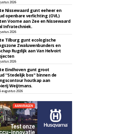
gustus 2026
e Nissewaard gunt eeheer en
d openbare verlichting (OVL)
en Voorne aan Zee en Nissewaard
l Infratechniek.
gustus 2026
e Tilburg gunt ecologische
ingszone Zwaluwenbunders en
chap Rugdijk aan Van Helvoirt
ojecten
gustus 2026
e Eindhoven gunt groot
d ''Stedelijk bos'' binnen de
ngscontour houtkap aan
erij Weijtmans.
6 augustus 2026