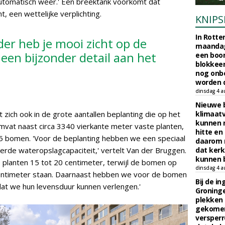
 automatisch weer.' Een breektank voorkomt dat
t, een wettelijke verplichting.
KNIPS
In Rotte
der heb je mooi zicht op de
maandag
een bijzonder detail aan het
een boo
blokkeer
nog onb
worden d
dinsdag 4 a
Nieuwe 
 zich ook in de grote aantallen beplanting die op het
klimaat
kunnen 
mvat naast circa 3340 vierkante meter vaste planten,
hitte en
bomen. 'Voor de beplanting hebben we een speciaal
daarom 
erde wateropslagcapaciteit,' vertelt Van der Bruggen.
dat kerk
kunnen b
 planten 15 tot 20 centimeter, terwijl de bomen op
dinsdag 4 a
centimeter staan. Daarnaast hebben we voor de bomen
Bij de i
at we hun levensduur kunnen verlengen.'
Groninge
plekken
gekomen
versperr