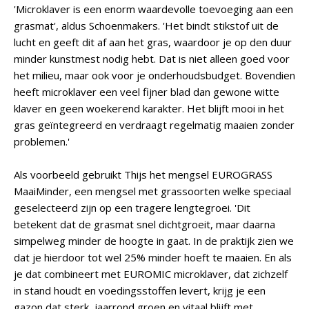
'Microklaver is een enorm waardevolle toevoeging aan een
grasmat', aldus Schoenmakers. 'Het bindt stikstof uit de
lucht en geeft dit af aan het gras, waardoor je op den duur
minder kunstmest nodig hebt. Dat is niet alleen goed voor
het milieu, maar ook voor je onderhoudsbudget. Bovendien
heeft microklaver een veel fijner blad dan gewone witte
klaver en geen woekerend karakter. Het blijft mooi in het
gras geïntegreerd en verdraagt regelmatig maaien zonder
problemen.'
Als voorbeeld gebruikt Thijs het mengsel EUROGRASS
MaaiMinder, een mengsel met grassoorten welke speciaal
geselecteerd zijn op een tragere lengtegroei. 'Dit
betekent dat de grasmat snel dichtgroeit, maar daarna
simpelweg minder de hoogte in gaat. In de praktijk zien we
dat je hierdoor tot wel 25% minder hoeft te maaien. En als
je dat combineert met EUROMIC microklaver, dat zichzelf
in stand houdt en voedingsstoffen levert, krijg je een
gazon dat sterk, jaarrond groen en vitaal blijft met