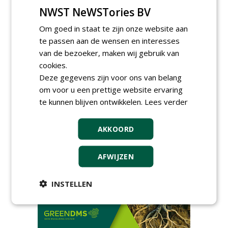
Wallaard
NWST NeWSTories BV
30-06-2026, 80 km rond Noordeloos
Om goed in staat te zijn onze website aan
Meewerkend Voorman Groen
te passen aan de wensen en interesses
bij Wallaard
van de bezoeker, maken wij gebruik van
30-06-2026, 80 km rond Noordeloos
cookies.
Werkvoorbereider
Deze gegevens zijn voor ons van belang
groenbeheer (32-40 uur per
om voor u een prettige website ervaring
week) bij SmitsRinsma
24-06-2026, Zutphen en op project locatie
te kunnen blijven ontwikkelen.
Lees verder
Ervaren werkvoorbereider
(32-40 uur) bij SmitsRinsma
AKKOORD
24-06-2026, Zutphen
meer Groene Banen
AFWIJZEN
INSTELLEN