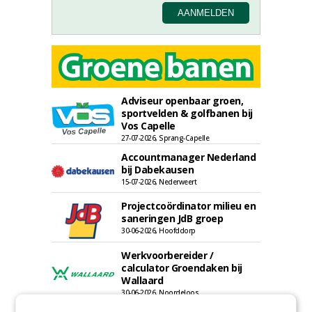
Adviseur openbaar groen,
sportvelden & golfbanen bij
Vos Capelle
27-07-2026, Sprang-Capelle
Accountmanager Nederland
bij Dabekausen
15-07-2026, Nederweert
Projectcoördinator milieu en
saneringen JdB groep
30-06-2026, Hoofddorp
Werkvoorbereider /
calculator Groendaken bij
Wallaard
30-06-2026, Noordeloos
European Tree Worker bij