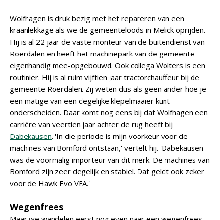
Wolfhagen is druk bezig met het repareren van een
kraanlekkage als we de gemeenteloods in Melick oprijden.
Hij is al 22 jaar de vaste monteur van de buitendienst van
Roerdalen en heeft het machinepark van de gemeente
eigenhandig mee-opgebouwd. Ook collega Wolters is een
routinier. Hij is al ruim vijftien jaar tractorchauffeur bij de
gemeente Roerdalen. Zij weten dus als geen ander hoe je
een matige van een degelijke klepelmaaier kunt
onderscheiden. Daar komt nog eens bij dat Wolfhagen een
carrière van veertien jaar achter de rug heeft bij
Dabekausen
. 'In die periode is mijn voorkeur voor de
machines van Bomford ontstaan,' vertelt hij. 'Dabekausen
was de voormalig importeur van dit merk. De machines van
Bomford zijn zeer degelijk en stabiel. Dat geldt ook zeker
voor de Hawk Evo VFA.'
Wegenfrees
Maar we wandelen eerst nog even naar een wegenfrees,