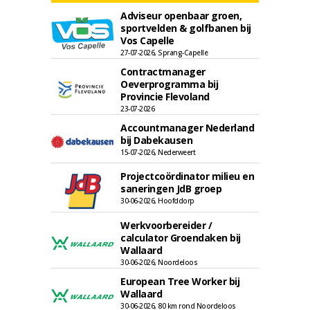
Adviseur openbaar groen,
sportvelden & golfbanen bij
Vos Capelle
27-07-2026, Sprang-Capelle
Contractmanager
Oeverprogramma bij
Provincie Flevoland
23-07-2026
Accountmanager Nederland
bij Dabekausen
15-07-2026, Nederweert
Projectcoördinator milieu en
saneringen JdB groep
30-06-2026, Hoofddorp
Werkvoorbereider /
calculator Groendaken bij
Wallaard
30-06-2026, Noordeloos
European Tree Worker bij
Wallaard
30-06-2026, 80 km rond Noordeloos