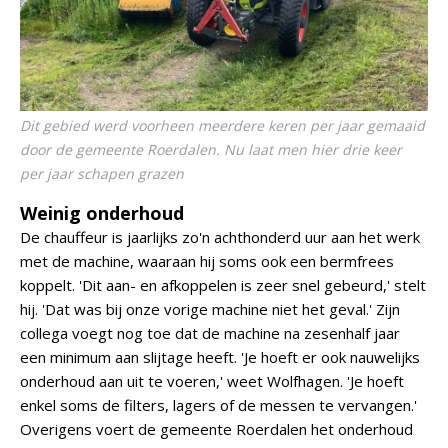
Dit gebied werd voorheen meerdere keren per jaar gemaaid
door de gemeente Roerdalen. Nu laat men hier drie keer
per jaar schapen grazen
Weinig onderhoud
De chauffeur is jaarlijks zo'n achthonderd uur aan het werk
met de machine, waaraan hij soms ook een bermfrees
koppelt. 'Dit aan- en afkoppelen is zeer snel gebeurd,' stelt
hij. 'Dat was bij onze vorige machine niet het geval.' Zijn
collega voegt nog toe dat de machine na zesenhalf jaar
een minimum aan slijtage heeft. 'Je hoeft er ook nauwelijks
onderhoud aan uit te voeren,' weet Wolfhagen. 'Je hoeft
enkel soms de filters, lagers of de messen te vervangen.'
Overigens voert de gemeente Roerdalen het onderhoud