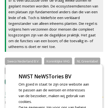
Er is veel discussie over de vraag welke bomen er
geplant moeten worden. De ecosysteemdiensten van
een plataan zijn fundamenteel anders dan die van een
linde of eik. Toch is Meliefste een verklaard
tegenstander van alleen inheems planten. Die regel is
volgens hem verzonnen door mensen die compleet
losgezongen zijn van de dagelijkse praktijk. Het gaat
om de functies van een boom; of die toevallig in- of
uitheems is doet er niet toe.
Sweco Nederland B.V.
Koninklijke VHG
NL Greenlabel
Norminstituut Bomen
Arcadis Nederland
NWST NeWSTories BV
LOGIN
met je e-mailadres om te reageren.
Om goed in staat te zijn onze website aan
te passen aan de wensen en interesses
REACTIES
van de bezoeker, maken wij gebruik van
cookies.
Er zijn nog geen reacties.
Deze gegevens zijn voor ons van belang