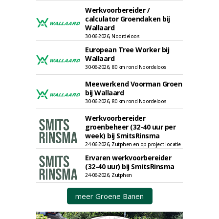
Werkvoorbereider /
calculator Groendaken bij
Wallaard
30-06-2026, Noordeloos
European Tree Worker bij
Wallaard
30-06-2026, 80 km rond Noordeloos
Meewerkend Voorman Groen
bij Wallaard
30-06-2026, 80 km rond Noordeloos
Werkvoorbereider
groenbeheer (32-40 uur per
week) bij SmitsRinsma
24-06-2026, Zutphen en op project locatie
Ervaren werkvoorbereider
(32-40 uur) bij SmitsRinsma
24-06-2026, Zutphen
meer Groene Banen