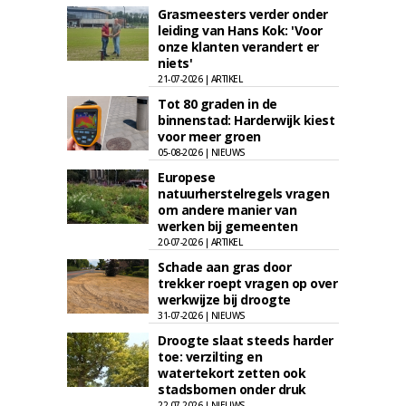
Grasmeesters verder onder
leiding van Hans Kok: 'Voor
onze klanten verandert er
niets'
21-07-2026 | ARTIKEL
Tot 80 graden in de
binnenstad: Harderwijk kiest
voor meer groen
05-08-2026 | NIEUWS
Europese
natuurherstelregels vragen
om andere manier van
werken bij gemeenten
20-07-2026 | ARTIKEL
Schade aan gras door
trekker roept vragen op over
werkwijze bij droogte
31-07-2026 | NIEUWS
Droogte slaat steeds harder
toe: verzilting en
watertekort zetten ook
stadsbomen onder druk
22-07-2026 | NIEUWS