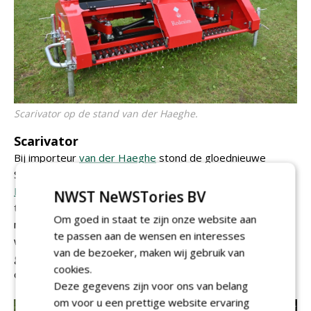
Scarivator op de stand van der Haeghe.
Scarivator
Bij importeur
van der Haeghe
stond de gloednieuwe
Scarivator op de stand van
Redexim
. De Scarivator is speciaal ontwikkeld voor de
NWST NeWSTories BV
toenemende populariteit van hybridevelden. Met deze
Om goed in staat te zijn onze website aan
machine kan de fieldmanager ongewenst materiaal in de
te passen aan de wensen en interesses
wortelzone verwijderen, de grond losmaken en een
van de bezoeker, maken wij gebruik van
gladde, vlakke ondergrond garanderen, zonder de
cookies.
onderlaag te beschadigen.
Deze gegevens zijn voor ons van belang
om voor u een prettige website ervaring