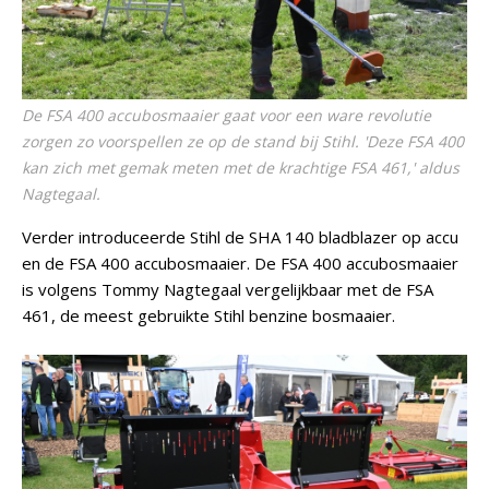
De FSA 400 accubosmaaier gaat voor een ware revolutie
zorgen zo voorspellen ze op de stand bij Stihl. 'Deze FSA 400
kan zich met gemak meten met de krachtige FSA 461,' aldus
Nagtegaal.
Verder introduceerde Stihl de SHA 140 bladblazer op accu
en de FSA 400 accubosmaaier. De FSA 400 accubosmaaier
is volgens Tommy Nagtegaal vergelijkbaar met de FSA
461, de meest gebruikte Stihl benzine bosmaaier.