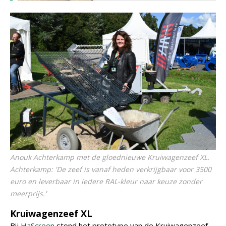
Anouk Achterkamp met de gloednieuwe Kruiwagenzeef XL.
Achterkamp: 'De zeef is vanaf heden verkrijgbaar voor 3500
euro en leverbaar in iedere RAL-kleur naar keuze zonder
meerprijs.'
Kruiwagenzeef XL
Bij
HaScreen
stond het prototype van de Kruiwagenzeef