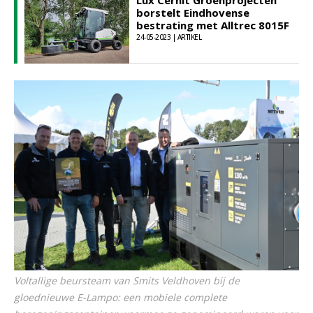
Lux Cernit Groenprojecten
borstelt Eindhovense
bestrating met Alltrec 8015F
24-05-2023 | ARTIKEL
Voltallige beursteam van Smits Veldhoven bij de
gloednieuwe E-Lampo: een mobiele complete