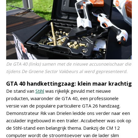
De GTA 40 (links) samen met de nieuwe accusnoeischaar die
tijdens De Groene Sector Vakbeurs al werd gepresenteerd.
GTA 40 handkettingzaag: klein maar krachtig
De stand van
Stihl
was rijkelijk gevuld met nieuwe
producten, waaronder de GTA 40, een professionele
versie van de populaire particuliere GTA 26 handzaag.
Demonstrateur Rik van Drielen leidde ons verder naar een
acculader ingebouwd in een trailer. Accubeheer was ook op
de Stihl-stand een belangrijk thema. Dankzij de CM 12
computer wordt de stroomtoevoer van de lader slim