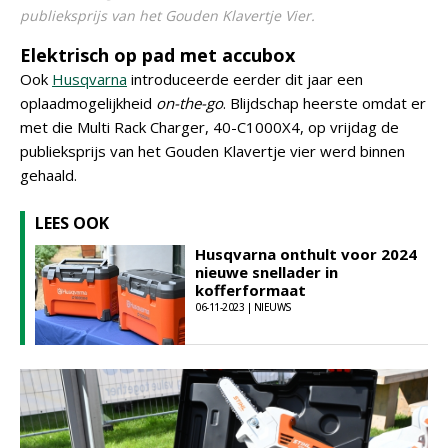
publieksprijs van het Gouden Klavertje Vier.
Elektrisch op pad met accubox
Ook
Husqvarna
introduceerde eerder dit jaar een
oplaadmogelijkheid
on-the-go
. Blijdschap heerste omdat er
met die Multi Rack Charger, 40-C1000X4, op vrijdag de
publieksprijs van het Gouden Klavertje vier werd binnen
gehaald.
LEES OOK
Husqvarna onthult voor 2024
nieuwe snellader in
kofferformaat
06-11-2023 | NIEUWS