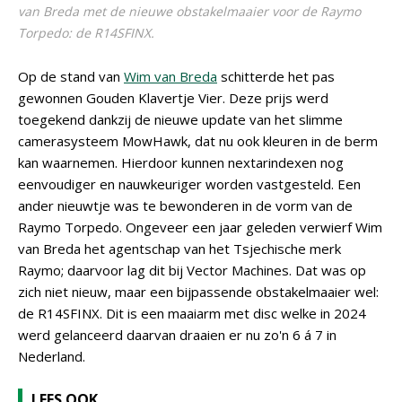
van Breda met de nieuwe obstakelmaaier voor de Raymo
Torpedo: de R14SFINX.
Op de stand van
Wim van Breda
schitterde het pas
gewonnen Gouden Klavertje Vier. Deze prijs werd
toegekend dankzij de nieuwe update van het slimme
camerasysteem MowHawk, dat nu ook kleuren in de berm
kan waarnemen. Hierdoor kunnen nextarindexen nog
eenvoudiger en nauwkeuriger worden vastgesteld. Een
ander nieuwtje was te bewonderen in de vorm van de
Raymo Torpedo. Ongeveer een jaar geleden verwierf Wim
van Breda het agentschap van het Tsjechische merk
Raymo; daarvoor lag dit bij Vector Machines. Dat was op
zich niet nieuw, maar een bijpassende obstakelmaaier wel:
de R14SFINX. Dit is een maaiarm met disc welke in 2024
werd gelanceerd daarvan draaien er nu zo'n 6 á 7 in
Nederland.
LEES OOK