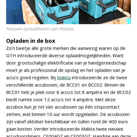
Nieuwe oplaadboxen van Makita.
Opladen in de box
Zo'n beetje alle grote merken die aanwezig waren op de
GTH introduceerde diverse oplaadmogelijkheden. Want
door grootschalige elektrificatie van je handgereedschap
moet je als professional de opslag en het opladen van je
accu's goed regelen. Bij
Makita
introduceerde ze de twee
verschillende accuboxen, de BCC01 en BCC02. Binnen de
BCC01 heb je plek voor 8 accu's tot 8 ampère en de BCC02
biedt ruimte voor 12 accu's tot 4 ampère. Met deze
accubox kun je tot vier accuboxen op één stopcontact
zetten, wat binnen 10 uur wordt opgeladen. De accuboxen
zijn vanaf oktober beschikbaar en zullen rond de 400 euro
gaan kosten. Verder introduceerde Makita twee nieuwe
accudoorslijpers, CE004GZ en CE003GZ. Handige aan deze