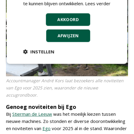
te kunnen blijven ontwikkelen.
Lees verder
AKKOORD
AFWIJZEN
INSTELLEN
Accountmanager André Kors laat bezoekers alle noviteiten
van Ego voor 2025 zien, waaronder de nieuwe
accugrondboor.
Genoeg noviteiten bij Ego
Bij
Stierman de Leeuw
was het moeilijk kiezen tussen
nieuwe machines. Zo stonden er diverse doorontwikkeling
en noviteiten van
Ego
voor 2025 al in de stand. Waaronder