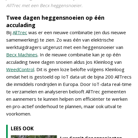
AllTrec met een Becx heggensnoeier.
Twee dagen heggensnoeien op één
acculading
Bij
AllTrec
was er een nieuwe combinatie (en dus nieuwe
samenwerking) te zien. Zo was één van elektrische
werktuigdragers uitgerust met een heggensnoeier van
Becx Machines
. In de nieuwe combinatie kan je op één
acculading twee dagen snoeien aldus Jos Kleinloog van
WeedControl
. Dit is geen loze belofte volgens Kleinloog
omdat het is gestoeld op IoT data uit de bijna 200 AllTrecs
die inmiddels rondrijden in Europa. Door IoT-data real-time
te verzamelen en analyseren belooft AllTrec gemeenten
en aannemers te kunnen helpen om efficiënter te werken
en pro-actief onderhoud te plannen, maar ook uitval te
voorkomen.
LEES OOK