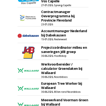
Vos Capelle
27-07-2026, Sprang-Capelle
Contractmanager
Oeverprogramma bij
Provincie Flevoland
23-07-2026
Accountmanager Nederland
bij Dabekausen
15-07-2026, Nederweert
Projectcoördinator milieu en
saneringen JdB groep
30-06-2026, Hoofddorp
Werkvoorbereider /
calculator Groendaken bij
Wallaard
30-06-2026, Noordeloos
European Tree Worker bij
Wallaard
30-06-2026, 80 km rond Noordeloos
Meewerkend Voorman Groen
bij Wallaard