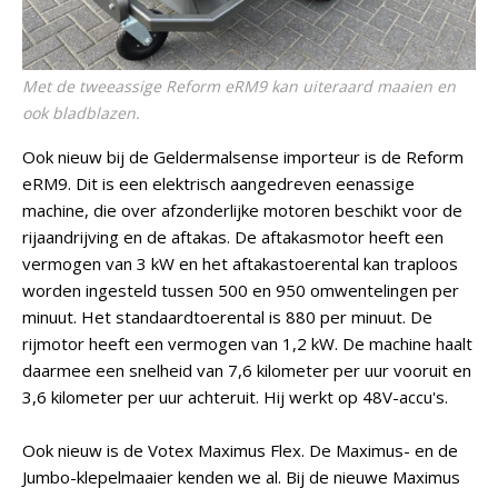
Met de tweeassige Reform eRM9 kan uiteraard maaien en
ook bladblazen.
Ook nieuw bij de Geldermalsense importeur is de Reform
eRM9. Dit is een elektrisch aangedreven eenassige
machine, die over afzonderlijke motoren beschikt voor de
rijaandrijving en de aftakas. De aftakasmotor heeft een
vermogen van 3 kW en het aftakastoerental kan traploos
worden ingesteld tussen 500 en 950 omwentelingen per
minuut. Het standaardtoerental is 880 per minuut. De
rijmotor heeft een vermogen van 1,2 kW. De machine haalt
daarmee een snelheid van 7,6 kilometer per uur vooruit en
3,6 kilometer per uur achteruit. Hij werkt op 48V-accu's.
Ook nieuw is de Votex Maximus Flex. De Maximus- en de
Jumbo-klepelmaaier kenden we al. Bij de nieuwe Maximus