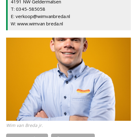
4191 NW Geldermalsen
T: 0345-585058
E: verkoop@wimvanbreda.nl
W: www.wimvan breda.nl
Wim van Breda jr.