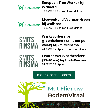
European Tree Worker bij
Wallaard
30-06-2026, 80 km rond Noordeloos
Meewerkend Voorman Groen
bij Wallaard
30-06-2026, 80 km rond Noordeloos
Werkvoorbereider
groenbeheer (32-40 uur per
week) bij SmitsRinsma
24-06-2026, Zutphen en op project locatie
Ervaren werkvoorbereider
(32-40 uur) bij SmitsRinsma
24-06-2026, Zutphen
meer Groene Banen