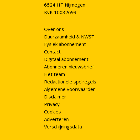
6524 HT Nijmegen
KvK 10032693
Over ons
Duurzaamheid & NWST
Fysiek abonnement
Contact
Digitaal abonnement
Abonneren nieuwsbrief
Het team
Redactionele spelregels
Algemene voorwaarden
Disclaimer
Privacy
Cookies
Adverteren
Verschijningsdata